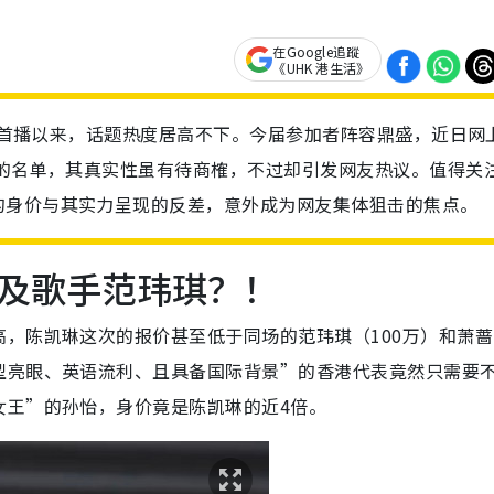
在Google追蹤
《UHK 港生活》
正式首播以来，话题热度居高不下。今届参加者阵容鼎盛，近日网
”的名单，其真实性虽有待商榷，不过却引发网友热议。值得关
的身价与其实力呈现的反差，意外成为网友集体狙击的焦点。
及歌手范玮琪？！
，陈凯琳这次的报价甚至低于同场的范玮琪（100万）和萧蔷
型亮眼、英语流利、且具备国际背景”的香港代表竟然只需要不
女王”的孙怡，身价竟是陈凯琳的近4倍。