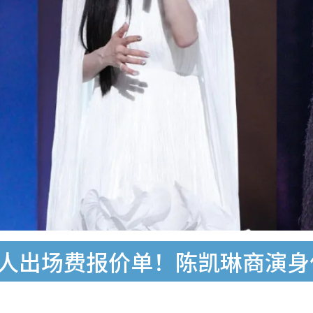
7艺人出场费报价单！陈凯琳商演