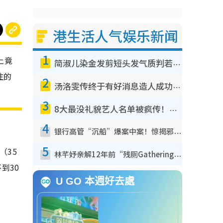
港生活人气娱乐新闻
1
上竟
简淑儿染金发剪短头发气质判若两人！吓坏老公麦大力都认不出：“你做什么？”
注的
2
汤洛雯传终于有好消息造人成功！两大细节曝孕味极浓引猜测：大肚婆先会咁！
3
8大最没礼貌艺人名单被疯传！网友揭发明星真面目，一致数落这一位是无品天花板？
4
银行高管“沉船”爆案中案！惊揭邪教洗脑操控卖淫被吞600万，幕后黑手讲多错多
5
（35
林芊妤亲解12年前“残厕Gathering”真相！高层解约一句话重创尊严，至今拒返TVB
到30
U GO 本週好去處