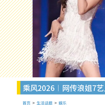
乘风2026︱网传浪姐
首页
生活话题
娱乐