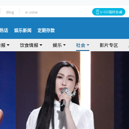
Blog
e-zone
U GO搵好去處
热话
娱乐新闻
定期存款
情报
饮食情报
娱乐
社会
影片专区