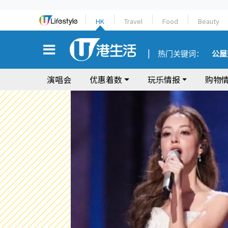
HK
Travel
Food
Beauty
热门关键词：
公屋
演唱会
优惠着数
玩乐情报
购物