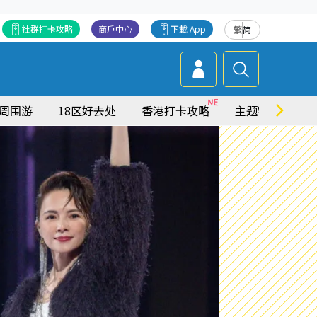
社群打卡攻略
商戶中心
下載 App
繁
简
周围游
18区好去处
香港打卡攻略
主题特集