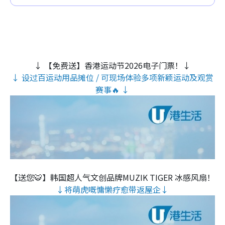
↓ 【免费送】香港运动节2026电子门票！↓
↓ 设过百运动用品摊位 / 可现场体验多项新颖运动及观赏
赛事🔥 ↓
【送您🐯】韩国超人气文创品牌MUZIK TIGER 冰感风扇！
↓将萌虎嘅慵懒疗愈带返屋企↓