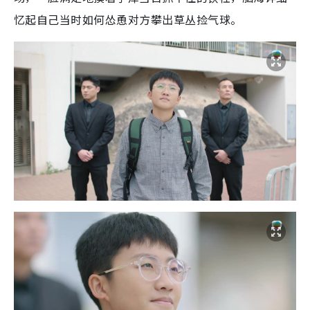
忆起自己当时如何怂恿对方攀出草丛捡气球。