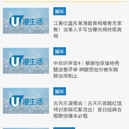
娱乐
江美仪直斥某港姐食相难看无家
教！当事人手写信曝光揭终极真
相
娱乐
中年好声音4｜蔡婉怡穿旗袍秀
腿迷晕评审 伸腿想加分被车婉
婉当场制止
娱乐
古天乐演唱会｜古天乐首踏红馆
特训卖萌花絮流出！昔日经典合
唱歌惊爆未必唱