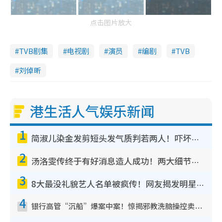
点击图片放大
TVB剧集
电视剧
演员
编剧
TVB
刘倬昕
港生活人气娱乐新闻
1
简淑儿染金发剪短头发气质判若两人！吓坏老公麦大力都认不出：“你做什么？”
2
汤洛雯传终于有好消息造人成功！两大细节曝孕味极浓引猜测：大肚婆先会咁！
3
8大最没礼貌艺人名单被疯传！网友揭发明星真面目，一致数落这一位是无品天花板？
4
银行高管“沉船”爆案中案！惊揭邪教洗脑操控卖淫被吞600万，幕后黑手讲多错多