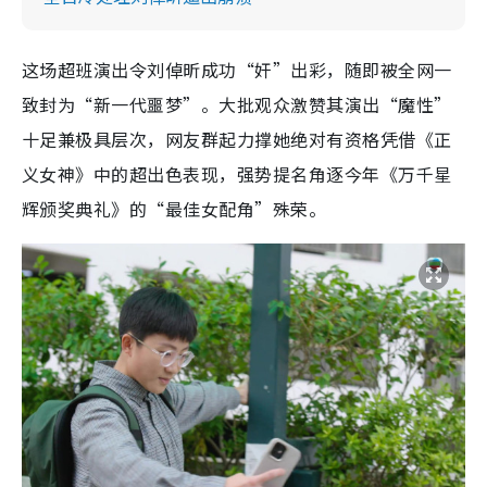
这场超班演出令刘倬昕成功“奸”出彩，随即被全网一
致封为“新一代噩梦”。大批观众激赞其演出“魔性”
十足兼极具层次，网友群起力撑她绝对有资格凭借《正
义女神》中的超出色表现，强势提名角逐今年《万千星
辉颁奖典礼》的“最佳女配角”殊荣。