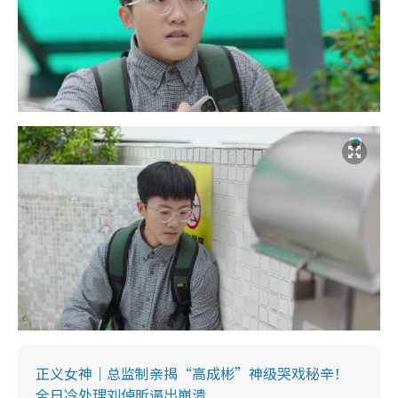
正义女神｜总监制亲揭“高成彬”神级哭戏秘辛！
全日冷处理刘倬昕逼出崩溃