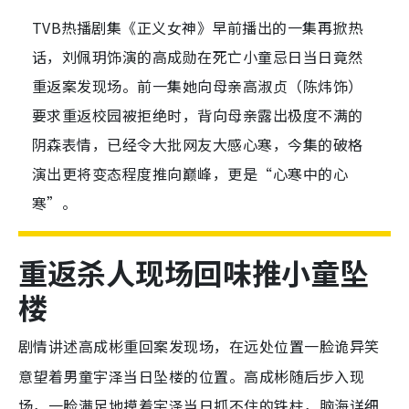
TVB热播剧集《正义女神》早前播出的一集再掀热
话，刘佩玥饰演的高成勋在死亡小童忌日当日竟然
重返案发现场。前一集她向母亲高淑贞（陈炜饰）
要求重返校园被拒绝时，背向母亲露出极度不满的
阴森表情，已经令大批网友大感心寒，今集的破格
演出更将变态程度推向巅峰，更是“心寒中的心
寒”。
重返杀人现场回味推小童坠
楼
剧情
高成彬重回案发现场，在远处位置一脸诡异笑
讲述
意望着男童宇泽当日坠楼的位置。高成彬随后步入现
场，一脸满足地摸着宇泽当日抓不住的铁柱，脑海详细