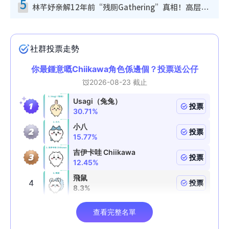
5
林芊妤亲解12年前“残厕Gathering”真相！高层解约一句话重创尊严，至今拒返TVB