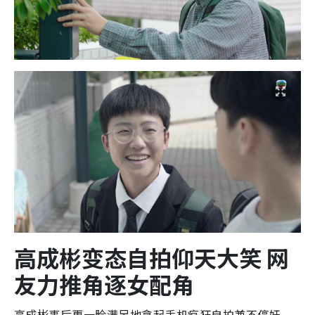
高成彬变态自拍仰天大笑 网
友力推角逐女配角
高成彬事后更一脸满足地拿起手机疯狂自拍兼不停奸