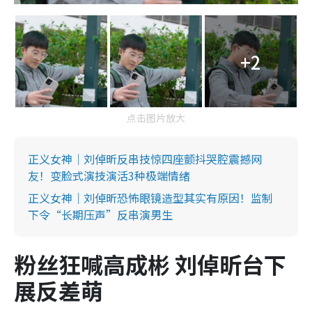
+2
点击图片放大
正义女神｜刘倬昕反串技惊四座颤抖哭腔震撼网
友！变脸式演技演活3种极端情绪
正义女神｜刘倬昕恐怖眼镜造型其实有原因！监制
下令“长期压声”反串演男生
粉丝狂喊高成彬 刘倬昕台下
展反差萌