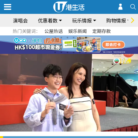
演唱会
优惠着数
玩乐情报
购物情报
热门关键词：
公屋热话
娱乐新闻
定期存款