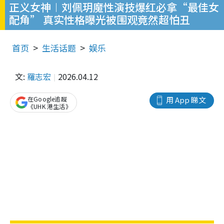
正义女神︱刘佩玥魔性演技爆红必拿“最佳女
配角” 真实性格曝光被围观竟然超怕丑
首页
生活话题
娱乐
文:
羅志宏
2026.04.12
在Google追蹤
用 App 睇文
《UHK 港生活》