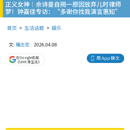
正义女神︱佘诗曼自揭一原因放弃儿时律师
梦！钟嘉佳专访：“多谢你找我演言惠知”
首页
生活话题
娱乐
文:
羅志宏
2026.04.08
在Google追蹤
用 App 睇文
《UHK 港生活》