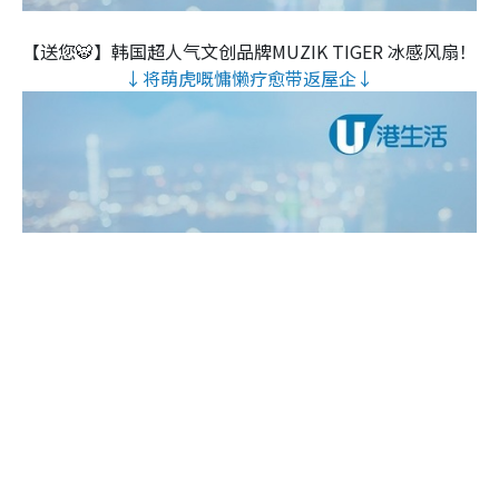
【送您🐯】韩国超人气文创品牌MUZIK TIGER 冰感风扇！
↓将萌虎嘅慵懒疗愈带返屋企↓