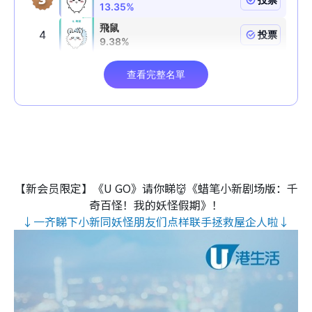
【新会员限定】《U GO》请你睇👹《蜡笔小新剧场版：千
奇百怪！我的妖怪假期》！
↓一齐睇下小新同妖怪朋友们点样联手拯救屋企人啦↓