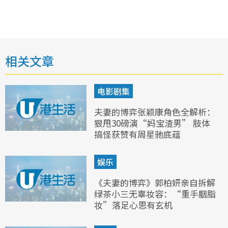
相关文章
电影剧集
夫妻的博弈张颖康角色全解析：
狠甩30磅演“妈宝渣男” 肢体
搞怪获赞有周星驰底蕴
娱乐
《夫妻的博弈》郭柏妍亲自拆解
绿茶小三无辜妆容：“重手胭脂
妆”落足心思有玄机