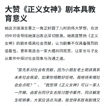
大赞《正义女神》剧本具教
育意义
她这次接演言惠之一角正好圆了儿时的伟大梦想，在访
问中对佳导找她演出表达深切感激。她高度赞扬《正义
女神》的剧本极具社会贡献，认为剧集不仅具备强烈的
追看性，更非常适合一家大细共同观赏，让家长与子女
从案件中探讨社会现象与沟通之道。
“首先系对社会有贡献，因为小朋友老土啲讲真系
未来社会栋梁，如果你唔教好佢哋，我哋将来嘅社
会会点呢？”、“我觉得《正义女神》可以一家人
一齐睇，由家长同仔女去探讨箇中案件、同点解发
生呢啲事，大家应该点沟通，我觉得系既有剧情又