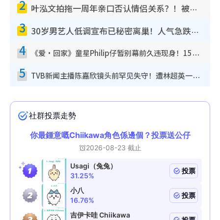
2
叶泓文拍拖一周年亲口否认情侣关系？！被质疑感情造假竟称GM“普通同事”
3
30岁男艺人低调宣布已秘密离巢！人气急跌变失踪人口：“这几年过得并不容易”
4
《爱·回家》童星Philip仔暂别幕前久违现身！15岁近况暴风成长长高变帅气少年
5
TVB新闻主播陈嘉欣镜头前罕见失守！遭林超英一句话突袭吓坏当场大笑