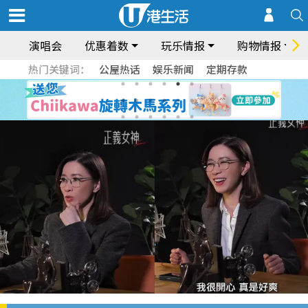
演唱会
优惠着数
玩乐情报
购物情报
热门关键词：
公屋热话
娱乐新闻
定期存款