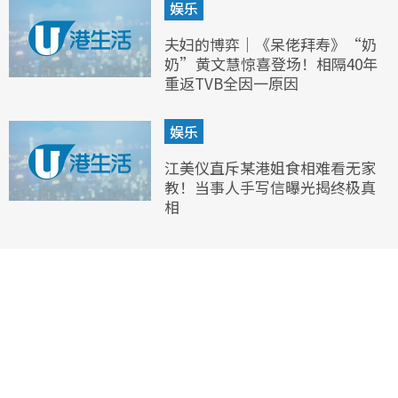
娱乐
夫妇的博弈｜《呆佬拜寿》“奶
奶”黄文慧惊喜登场！相隔40年
重返TVB全因一原因
娱乐
江美仪直斥某港姐食相难看无家
教！当事人手写信曝光揭终极真
相