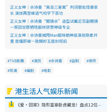
正义女神｜佘诗曼“离岛三害案”判词狠批怪兽家
长 演技再登峰语气咬字下苦功
正义女神｜佘诗曼“眼镜佘”造型试戴近百副眼镜
一原因甘愿牺牲靓样获赞神级专业
正义女神｜佘诗曼搣甩Man姐味晒神级演技刚柔并
重 首播即被一致睇好五度封视后
TVB剧集
演员
佘诗曼
监制
律师
导演
编剧
电影
港生活人气娱乐新闻
1
《爱·回家》隐形富豪卧虎藏龙！盘点12位财气逼人的有钱艺人：这位美女3亿身家不愁做