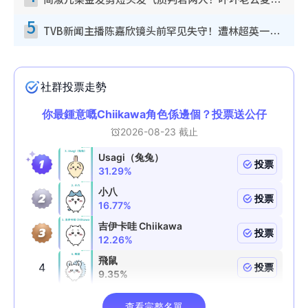
简淑儿染金发剪短头发气质判若两人！吓坏老公麦大力都认不出：“你做什么？”
5
TVB新闻主播陈嘉欣镜头前罕见失守！遭林超英一句话突袭吓坏当场大笑