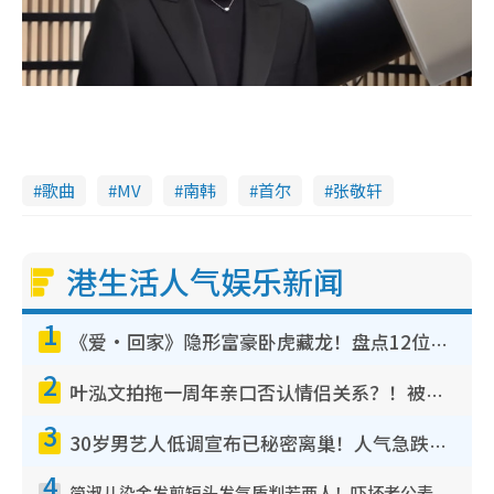
歌曲
MV
南韩
首尔
张敬轩
港生活人气娱乐新闻
1
《爱·回家》隐形富豪卧虎藏龙！盘点12位财气逼人的有钱艺人：这位美女3亿身家不愁做
2
叶泓文拍拖一周年亲口否认情侣关系？！被质疑感情造假竟称GM“普通同事”
3
30岁男艺人低调宣布已秘密离巢！人气急跌变失踪人口：“这几年过得并不容易”
4