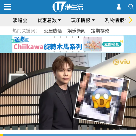
演唱会
优惠着数
玩乐情报
购物情报
热门关键词：
公屋热话
娱乐新闻
定期存款