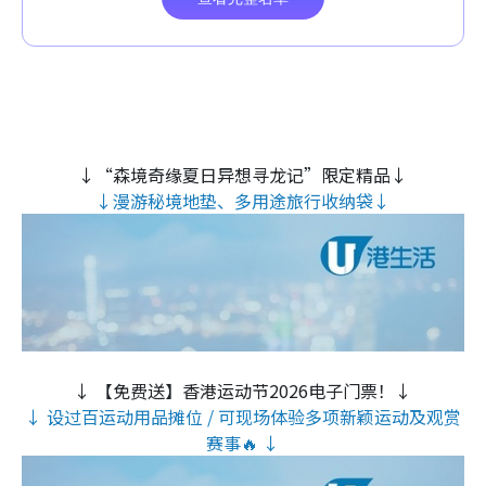
↓“森境奇缘夏日异想寻龙记”限定精品↓
↓漫游秘境地垫、多用途旅行收纳袋↓
↓ 【免费送】香港运动节2026电子门票！↓
↓ 设过百运动用品摊位 / 可现场体验多项新颖运动及观赏
赛事🔥 ↓