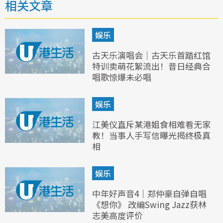
相关文章
娱乐
古天乐演唱会｜古天乐首踏红馆
特训卖萌花絮流出！昔日经典合
唱歌惊爆未必唱
娱乐
江美仪直斥某港姐食相难看无家
教！当事人手写信曝光揭终极真
相
娱乐
中年好声音4｜郑仲豪自弹自唱
《想你》 改编Swing Jazz获林
志美高度评价