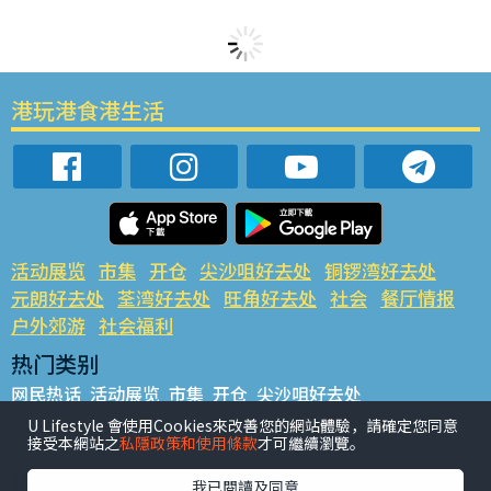
港玩港食港生活
活动展览
市集
开仓
尖沙咀好去处
铜锣湾好去处
元朗好去处
荃湾好去处
旺角好去处
社会
餐厅情报
户外郊游
社会福利
热门类别
网民热话
活动展览
市集
开仓
尖沙咀好去处
铜锣湾好去处
元朗好去处
荃湾好去处
旺角好去处
社会
U Lifestyle 會使用Cookies來改善您的網站體驗，請確定您同意
接受本網站之
私隱政策和使用條款
才可繼續瀏覽。
餐厅情报
户外郊游
热门标签
我已閱讀及同意