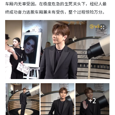
车厢内无辜受困。在极度危急的生死关头下，经纪人最
终成功奋力逃脱车厢兼未有受伤，整个过程惊险万分。
+2