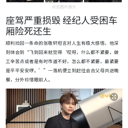
点击图片放大
座驾严重损毁 经纪人受困车
厢险死还生
顺利捡回一条命的张敬轩坦言对人生有极大感悟，他深
刻体会到“飞到回来就觉得‘哎呀，什么都不紧要，做
工辛苦点或者是有时市道不好，怎么都不紧要，最紧要
是平平安安啰。’”一落机便立刻赶往会合父母共进晚
餐，分外珍惜眼前人。