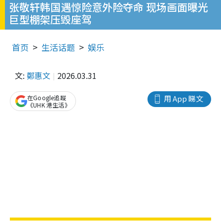
张敬轩韩国遇惊险意外险夺命 现场画面曝光
巨型棚架压毁座驾
首页
生活话题
娱乐
文:
鄭惠文
2026.03.31
在Google追蹤
用 App 睇文
《UHK 港生活》