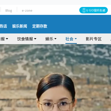
Blog
e-zone
U GO搵好去處
热话
娱乐新闻
定期存款
情报
饮食情报
娱乐
社会
影片专区