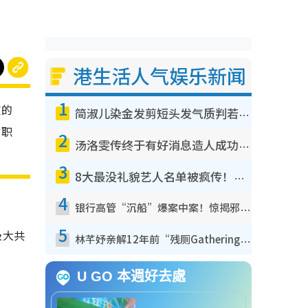
港生活人气娱乐新闻
1
重的
简淑儿染金发剪短头发气质判若两人！吓坏老公麦大力都认不出：“你做什么？”
“职
2
汤洛雯传终于有好消息造人成功！两大细节曝孕味极浓引猜测：大肚婆先会咁！
3
8大最没礼貌艺人名单被疯传！网友揭发明星真面目，一致数落这一位是无品天花板？
4
银行高管“沉船”爆案中案！惊揭邪教洗脑操控卖淫被吞600万，幕后黑手讲多错多
5
极大共
林芊妤亲解12年前“残厕Gathering”真相！高层解约一句话重创尊严，至今拒返TVB
U GO 本週好去處