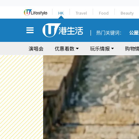
HK
Travel
Food
Beauty
热门关键词：
公屋
演唱会
优惠着数
玩乐情报
购物