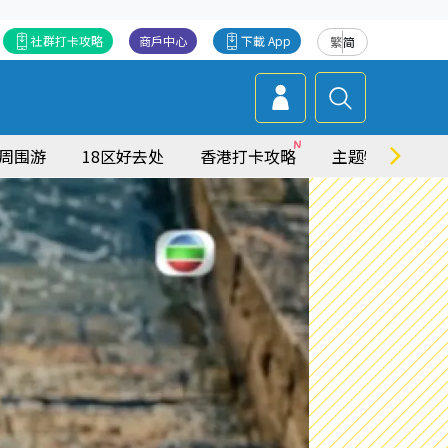
社群打卡攻略
商戶中心
下載 App
繁
简
周围游
18区好去处
香港打卡攻略
主题特集