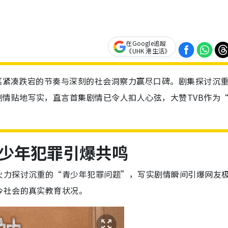
在Google追蹤
《UHK 港生活》
其紧凑跌宕的节奏与深刻的社会洞察力赢尽口碑。剧集探讨沉
情贴地写实，直言首集剧情已令人扣人心弦，大赞TVB作为
少年犯罪引爆共鸣
火力探讨沉重的“青少年犯罪问题”，写实剧情瞬间引爆网友
今社会的真实教育状况。