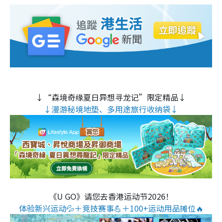
↓“森境奇缘夏日异想寻龙记”限定精品↓
↓漫游秘境地垫、多用途旅行收纳袋↓
《U GO》请您去香港运动节2026！
体验新兴运动💦＋竞技赛事💪＋100+运动用品摊位🔥