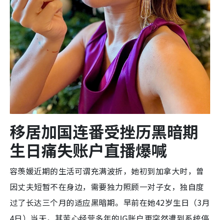
移居加国连番受挫历黑暗期
生日痛失账户直播爆喊
容羡媛近期的生活可谓充满波折，她初到加拿大时，曾
因丈夫短暂不在身边，需要独力照顾一对子女，独自度
过了长达三个月的适应黑暗期。早前在她42岁生日（3月
4日）当天，其苦心经营多年的IG账户更突然遭到系统停