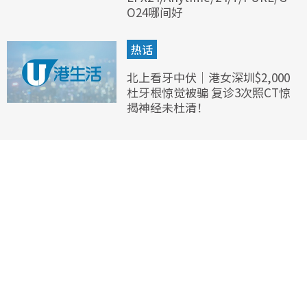
O24哪间好
热话
北上看牙中伏｜港女深圳$2,000
杜牙根惊觉被骗 复诊3次照CT惊
揭神经未杜清！