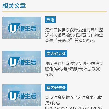
相关文章
热话
港妇三料自杀获救后遭离弃！控
诉前夫设局骗供楼过百万！物业
竟是“长命契”兼有奶奶名
室内好去处
按摩推荐！香港15间按摩店推荐
旺角/尖沙咀/元朗/大埔最低98
元起
室内好去处
香港健身房推荐 7大健身中心收
费+优惠
EFX24/Anytime/24/7/PURE/G