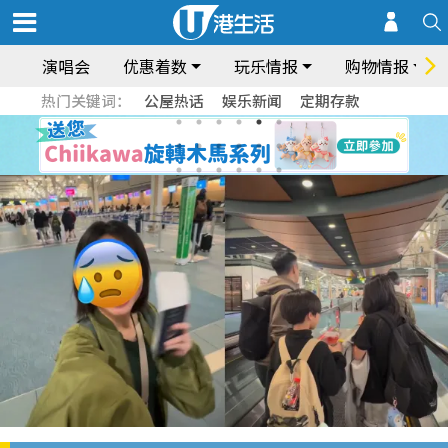
演唱会
优惠着数
玩乐情报
购物情报
热门关键词：
公屋热话
娱乐新闻
定期存款