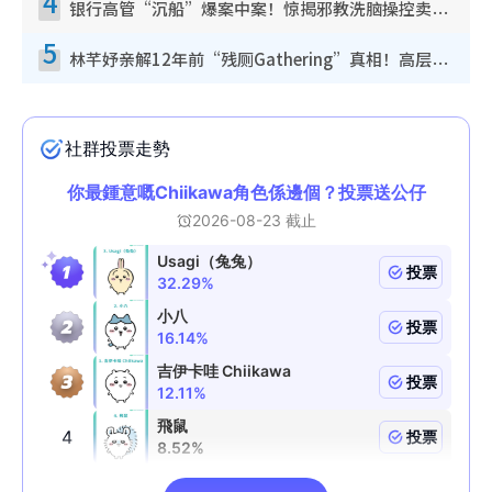
4
银行高管“沉船”爆案中案！惊揭邪教洗脑操控卖淫被吞600万，幕后黑手讲多错多
5
林芊妤亲解12年前“残厕Gathering”真相！高层解约一句话重创尊严，至今拒返TVB