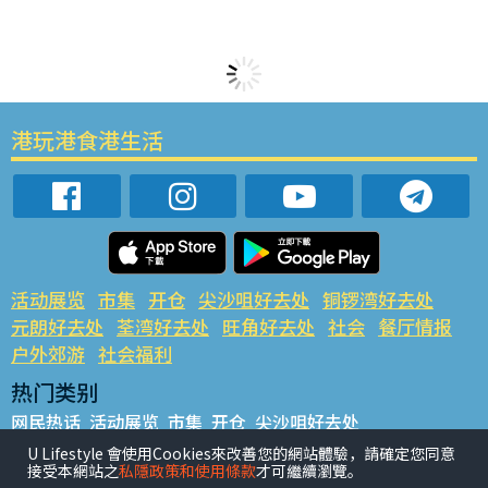
港玩港食港生活
活动展览
市集
开仓
尖沙咀好去处
铜锣湾好去处
元朗好去处
荃湾好去处
旺角好去处
社会
餐厅情报
户外郊游
社会福利
热门类别
网民热话
活动展览
市集
开仓
尖沙咀好去处
铜锣湾好去处
元朗好去处
荃湾好去处
旺角好去处
社会
U Lifestyle 會使用Cookies來改善您的網站體驗，請確定您同意
接受本網站之
私隱政策和使用條款
才可繼續瀏覽。
餐厅情报
户外郊游