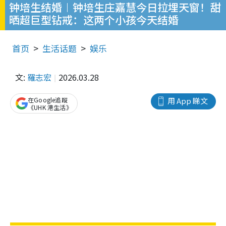
钟培生结婚︱钟培生庄嘉慧今日拉埋天窗！甜
晒超巨型钻戒：这两个小孩今天结婚
首页
生活话题
娱乐
文:
羅志宏
2026.03.28
在Google追蹤
用 App 睇文
《UHK 港生活》