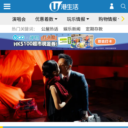
演唱会
优惠着数
玩乐情报
购物情报
热门关键词：
公屋热话
娱乐新闻
定期存款