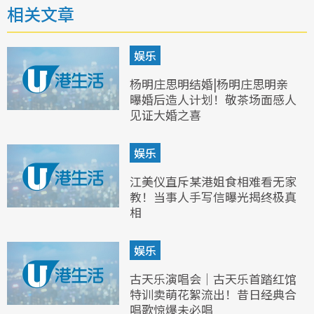
相关文章
娱乐
杨明庄思明结婚|杨明庄思明亲
曝婚后造人计划！敬茶场面感人
见证大婚之喜
娱乐
江美仪直斥某港姐食相难看无家
教！当事人手写信曝光揭终极真
相
娱乐
古天乐演唱会｜古天乐首踏红馆
特训卖萌花絮流出！昔日经典合
唱歌惊爆未必唱