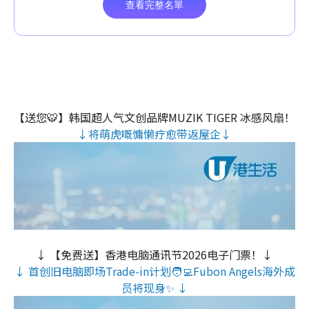
【送您🐯】韩国超人气文创品牌MUZIK TIGER 冰感风扇！
↓将萌虎嘅慵懒疗愈带返屋企↓
↓ 【免费送】香港电脑通讯节2026电子门票！↓
↓ 首创旧电脑即场Trade-in计划🧑‍💻Fubon Angels海外成
员将现身✨ ↓