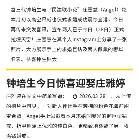
富三代钟培生与“民建联小花”庄嘉慧（Angel）继
本月初以高空吊威也仪式求婚成功震惊全港，今日
再传来突发喜讯，宣布两人已于今日（28日）正式
拉埋天窗！庄嘉慧在其个人Instagram上分享了一张
照片，大方展示手上的求婚巨钻及两人佩戴的奢华
名表。恭喜钟生钟太！
钟培生今日惊喜迎娶庄雅婷
庄雅婷在帖文中简单写道：“💍 2026.03.28”，从上传
的相片中可见，一对新人伸出手在簇拥的粉色花海前甜
蜜合照。Angel手上佩戴着本月求婚时曝光的超巨型钻
戒，指甲则涂上优雅的纯白色，更精致地叠戴了另一枚
满钻婚戒。