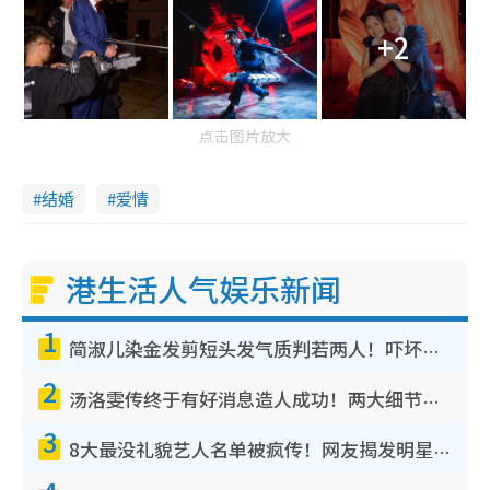
+2
点击图片放大
结婚
爱情
港生活人气娱乐新闻
1
简淑儿染金发剪短头发气质判若两人！吓坏老公麦大力都认不出：“你做什么？”
2
汤洛雯传终于有好消息造人成功！两大细节曝孕味极浓引猜测：大肚婆先会咁！
3
8大最没礼貌艺人名单被疯传！网友揭发明星真面目，一致数落这一位是无品天花板？