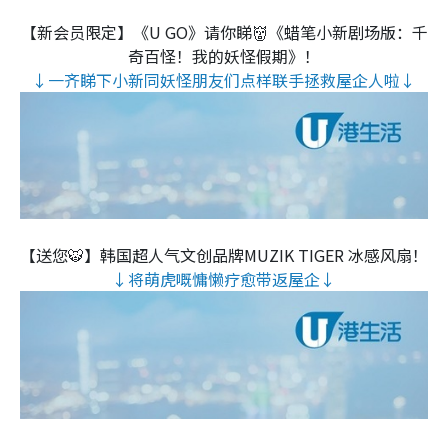
【新会员限定】《U GO》请你睇👹《蜡笔小新剧场版：千
奇百怪！我的妖怪假期》！
↓一齐睇下小新同妖怪朋友们点样联手拯救屋企人啦↓
【送您🐯】韩国超人气文创品牌MUZIK TIGER 冰感风扇！
↓将萌虎嘅慵懒疗愈带返屋企↓