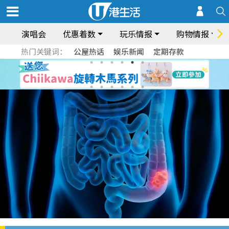
演唱会
优惠着数
玩乐情报
购物情报
热门关键词：
公屋热话
娱乐新闻
定期存款