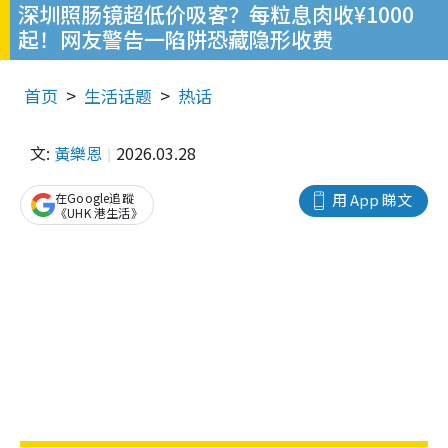
深圳照肠镜超低价吸客？每粒息肉收¥1000
起！网友警告一陷阱恐藏隐形收费
首页
生活话题
热话
文:
黃樂恩
2026.03.28
在Google追蹤
用 App 睇文
《UHK 港生活》