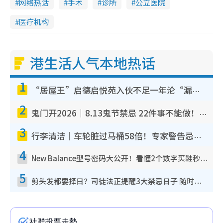
网络热话
手术
诊所
公立医院
医疗机构
港生活人气本地热话
1
“居屋王”启德启悦苑入伙不足一年沦“漏水之王”！插座喷火花致大停电 多户业主全屋家电报废
2
鬼门开2026｜8.13鬼节禁忌 22件事不能做！烧肉、刺身要少食？半夜勿吹口哨/打给个电话
3
行李清洁｜车轮脏过马桶58倍！专家警告忌用酒精擦 教1招免脏手除菌
4
New Balance型号密码大公开！看懂2个数字买鞋秒知功能免中伏 附5大热门鞋款
5
剪头发都要择日？司徒法正提醒3大禁忌日子 随时剪走财运！这日剪发恐“剪寿命”？