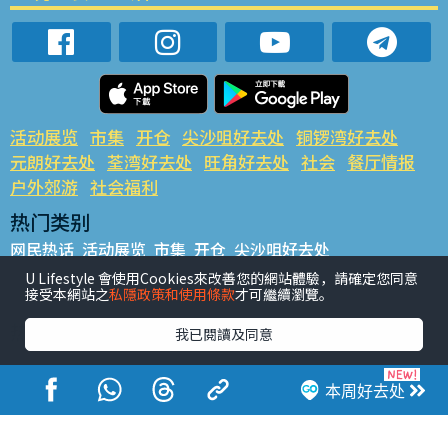
活动展览
市集
开仓
尖沙咀好去处
铜锣湾好去处
元朗好去处
荃湾好去处
旺角好去处
社会
餐厅情报
户外郊游
社会福利
热门类别
网民热话
活动展览
市集
开仓
尖沙咀好去处
铜锣湾好去处
元朗好去处
荃湾好去处
旺角好去处
社会
U Lifestyle 會使用Cookies來改善您的網站體驗，請確定您同意
接受本網站之
私隱政策和使用條款
才可繼續瀏覽。
餐厅情报
户外郊游
热门标签
我已閱讀及同意
#UGO揾好去处
#人气活动推介
#美食社群热话
#亲子玩乐好去处
#ULifestyle应用程式
#限时抢
本周好去处
#UJetso礼物放送
#ULifestyle商户中心
#著数
#网络热话