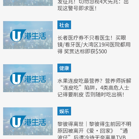
发征兆！切勿忽视4大先兆：出
现这警号即求医！
社会
长者医疗券不只看医生！买眼
镜/看牙医/大湾区19间医院都用
得 奖赏达标即获$500
健康
水果连皮吃最营养？营养师拆解
“连皮吃”陷阱，4类高危人士
记得要削皮 否则随时吃出祸！
娱乐
黎彼得离世｜黎彼得生前因不明
原因被离开《爱·回家》 “通
波仔”后遭冷待无奈离巢TVB