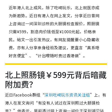
近年港人北上成风，除了吃喝玩乐，北上就医亦成
为新趋势。近日有港人在网上发文，分享近日曾网
上咨询过一间深圳诊所的大肠镜检查报价，照肠镜
只需¥599，割息肉价钱低至¥1000元起，价格亲
民。帖文一出引发热议，有网友提醒要小心隐藏收
费，亦有人分享亲身经验及建议，更直言“真系唔
好贪便宜”、“计出嚟随时贵过香港做”。
北上照肠镜￥599元背后暗藏
附加费？
近日Facebook群组“
深圳吃喝玩乐资讯关注组
”上，有
港人在发文询问“有没有人试过在深圳照过大肠镜检
查？”他表示，早前透过网上咨询一间位于深圳湖贝站