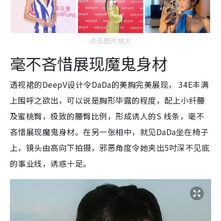
点击图片放大
毫不吝惜展现魔鬼身材
透视裙的DeepV设计令DaDa的美胸完美展现， 34E丰满
上围呼之欲出，可以说是胸形毕露的程度，配上小纤腰
及蜜桃臀，极致的腰臀比例，形成诱人的S 线条，毫不
吝惜展现魔鬼身材。在另一张相中，就见DaDa坐在椅子
上，镜头由高向下拍摄，邪恶角度令她夹出5吋深不见底
的事业线，诱惑十足。