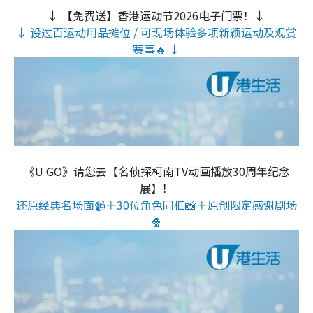
↓ 【免费送】香港运动节2026电子门票！↓
↓ 设过百运动用品摊位 / 可现场体验多项新颖运动及观赏
赛事🔥 ↓
《U GO》请您去【名侦探柯南TV动画播放30周年纪念
展】！
还原经典名场面📹＋30位角色同框📸＋原创限定感谢剧场
🍿