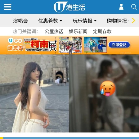
演唱会
优惠着数
玩乐情报
购物情报
热门关键词：
公屋热话
娱乐新闻
定期存款