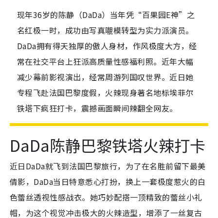
现年36岁的陈静（DaDa）当年凭“百果园E神”之
名红极一时，成功由写真𡃁模转型为实力派演员。
DaDa拥有得天独厚的傲人身材，作风极度大方，经
常在社交平台上狂派高质量性感福利照。近年大幅
减少幕前影视演出，经常周游列国叹世界。近日她
专程飞赴法国巴黎度假，火辣现身著名地标埃菲尔
铁塔下疯狂打卡，震撼画面瞬间辣翻全网友。
DaDa陈静巴黎铁塔火辣打卡
近日DaDa就飞到法国巴黎旅行，为了在名胜前留下最美
倩影，DaDa当日特意悉心打扮，换上一套极度惹火的白
色蕾丝透视性感战衣。她巧妙配搭一顶精致的蕾丝小礼
帽，为这个视觉冲击极大的火辣造型，增添了一丝复古