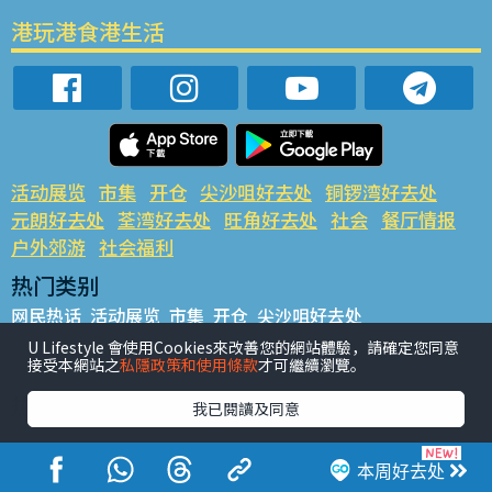
港玩港食港生活
活动展览
市集
开仓
尖沙咀好去处
铜锣湾好去处
元朗好去处
荃湾好去处
旺角好去处
社会
餐厅情报
户外郊游
社会福利
热门类别
网民热话
活动展览
市集
开仓
尖沙咀好去处
铜锣湾好去处
元朗好去处
荃湾好去处
旺角好去处
社会
U Lifestyle 會使用Cookies來改善您的網站體驗，請確定您同意
接受本網站之
私隱政策和使用條款
才可繼續瀏覽。
餐厅情报
户外郊游
热门标签
我已閱讀及同意
#UGO揾好去处
#人气活动推介
#美食社群热话
#亲子玩乐好去处
#ULifestyle应用程式
#限时抢
本周好去处
#UJetso礼物放送
#ULifestyle商户中心
#著数
#网络热话