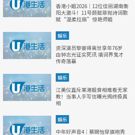
香港小姐2026｜12位佳丽湖南衡
阳大激斗！11号颜懿菲抛诗词歌
赋“温柔拉扇”惊艳师姐
娱乐
资深演员黎彼得离世享年76岁
由钟志光证实死讯 填词界鬼才
传奇落幕
娱乐
江美仪直斥某港姐食相难看无家
教！当事人手写信曝光揭终极真
相
娱乐
中年好声音4｜蔡婉怡穿旗袍秀