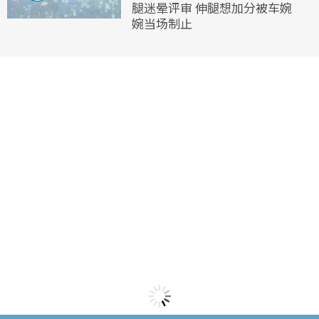
腿迷晕评审 伸腿想加分被车婉
婉当场制止