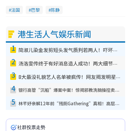
法国
巴黎
陈静
港生活人气娱乐新闻
1
简淑儿染金发剪短头发气质判若两人！吓坏老公麦大力都认不出：“你做什么？”
2
汤洛雯传终于有好消息造人成功！两大细节曝孕味极浓引猜测：大肚婆先会咁！
3
8大最没礼貌艺人名单被疯传！网友揭发明星真面目，一致数落这一位是无品天花板？
4
银行高管“沉船”爆案中案！惊揭邪教洗脑操控卖淫被吞600万，幕后黑手讲多错多
5
林芊妤亲解12年前“残厕Gathering”真相！高层解约一句话重创尊严，至今拒返TVB