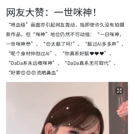
网友大赞：一世咪神！
“喷血级”画面亦引起网友轰动，指即使许久没有拍摄
新作品，但“咪神”地位仍然不可动摇：“一日咪神，
一世咪神😳”、“
😍太靓了吗!
”、“靓过AI多多声”、
“呢个身材仲劲过AI”、“你真系好靓❤️❤️❤️”、
“DaDa系永远嘅咪神”、“DaDa真系无可取代”、
“好索
😍😍😍流晒鼻血
”