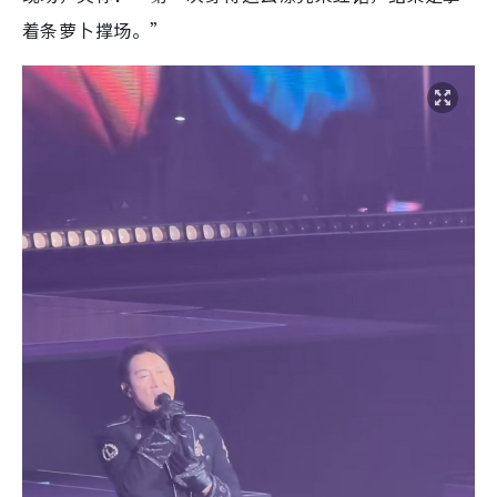
着条萝卜撑场。”