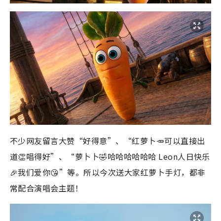
不少网友留言大赞“好得意”、“红萝卜🥕可以直接出
道👏唱得好”、“萝卜卜🤣哈哈哈哈哈哈 Leon人日快乐
🎉我们爱你😘”等。所以今次送大家红萝卜手灯，都非
常配合演唱会主题！