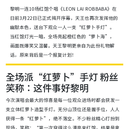
黎明一连10场红馆个唱《LEON LAI ROBBABA》在
日前3月22日已正式揭开序幕，天王也再次发挥他的
幽默本色，送台下观众一人一支“红萝卜手灯”。
当红馆灯光一暗，全场亮起橙红色的“萝卜海”，
画面既爆笑又温馨。天王黎明更亲自为此份礼物解
话，原来背后是一个报复计划！
全场派“红萝卜”手灯 粉丝
笑称：这件事好黎明
今次演唱会最大的惊喜是每一位观众进场时都会获发一
支立体红萝卜造型手灯。无分山顶位还是握手位，人人
获得一条“红萝卜”，绝不落空。不少粉丝精心打扮到
现场，笑称：“第一次穿得这么漂亮来红馆，结果是拿