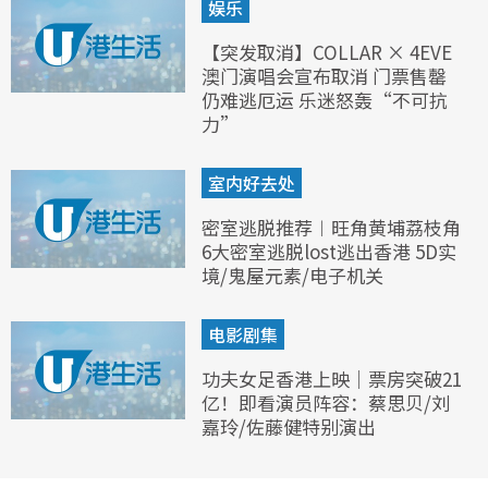
娱乐
【突发取消】COLLAR × 4EVE
澳门演唱会宣布取消 门票售罄
仍难逃厄运 乐迷怒轰“不可抗
力”
室内好去处
密室逃脱推荐︱旺角黄埔荔枝角
6大密室逃脱lost逃出香港 5D实
境/鬼屋元素/电子机关
电影剧集
功夫女足香港上映｜票房突破21
亿！即看演员阵容：蔡思贝/刘
嘉玲/佐藤健特别演出