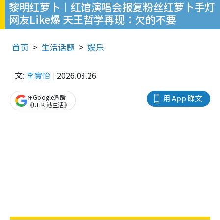
黎明红萝卜︱红馆演唱会报复粉丝红萝卜手灯
网友Like爆 天王哲学再现：欠的不要
首页
生活话题
娱乐
文:
李寶怡
2026.03.26
在Google追蹤
用 App 睇文
《UHK 港生活》