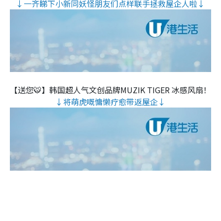
↓一齐睇下小新同妖怪朋友们点样联手拯救屋企人啦↓
【送您🐯】韩国超人气文创品牌MUZIK TIGER 冰感风扇！
↓将萌虎嘅慵懒疗愈带返屋企↓