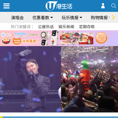
演唱会
优惠着数
玩乐情报
购物情报
热门关键词：
公屋热话
娱乐新闻
定期存款