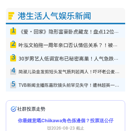
港生活人气娱乐新闻
1
《爱·回家》隐形富豪卧虎藏龙！盘点12位财气逼人的有钱艺人：这位美女3亿身家不愁做
2
叶泓文拍拖一周年亲口否认情侣关系？！被质疑感情造假竟称GM“普通同事”
3
30岁男艺人低调宣布已秘密离巢！人气急跌变失踪人口：“这几年过得并不容易”
4
简淑儿染金发剪短头发气质判若两人！吓坏老公麦大力都认不出：“你做什么？”
5
TVB新闻主播陈嘉欣镜头前罕见失守！遭林超英一句话突袭吓坏当场大笑