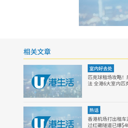
相关文章
室内好去处
匹克球租场攻略！
法 全港6大室内匹
热话
香港机场打出租车
过红磡隧道已爆$4