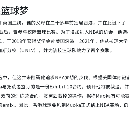
逐篮球梦
利亚和英国血统。他的父母在二十多年前定居香港，并在此诞下了
成学业后，曾参与校际篮球比赛。为了增加进入NBA的机会，他选
于2019年获得奖学金赴美国深造。2021年，他从拉玛大学
学拉斯维加斯分校（UNLV），并为该校篮球队效力了两个赛季。
中未被选中，但这并未阻碍他追求NBA梦想的步伐。根据美国体育记
oka与拓荒者签订的是一份Exhibit 10合约，预计他将被裁退，
是一种双向的训练营合约，签署后裁掉的操作，据称Muoka有可能
ty Remix。因此，香港球迷要见到Muoka正式踏上NBA赛场，