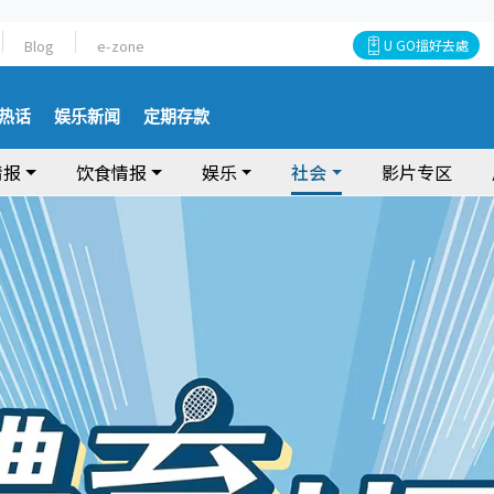
Blog
e-zone
U GO搵好去處
热话
娱乐新闻
定期存款
情报
饮食情报
娱乐
社会
影片专区