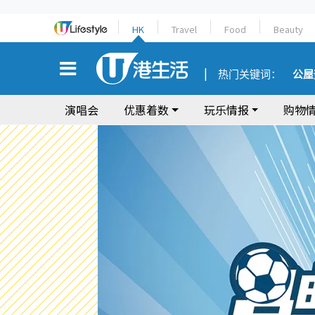
HK
Travel
Food
Beauty
热门关键词：
公屋
演唱会
优惠着数
玩乐情报
购物