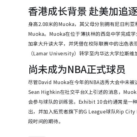
香港成长背景 赴美加追
身高2.08米的Muoka，其父母分别拥有尼日
Muoka。Muoka在位于薄扶林的西岛中学完
加拿大升读大学，并凭借在校际联赛中的出色表现，
（Lamar University）转学至内华达大
尚未成为NBA正式球员
尽管David Muoka在今年的NBA选秀大会
Sean Highkin在社交平台X上引述的消息，Mu
会参与球队的训练营。Exhibit 10合约通常
出，并加入拓荒者旗下的G League球队Rip Ci
段时间的期待。