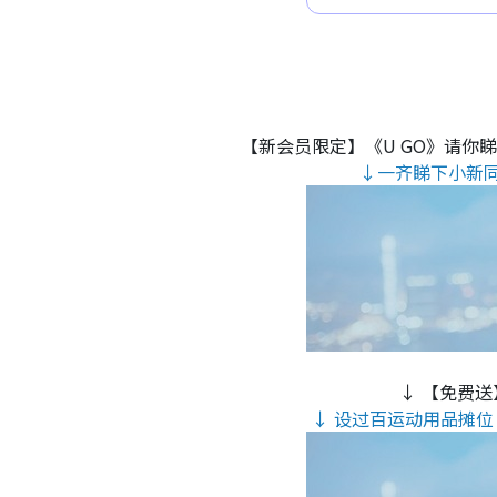
【新会员限定】《U GO》请你
↓一齐睇下小新
↓ 【免费送
↓ 设过百运动用品摊位 