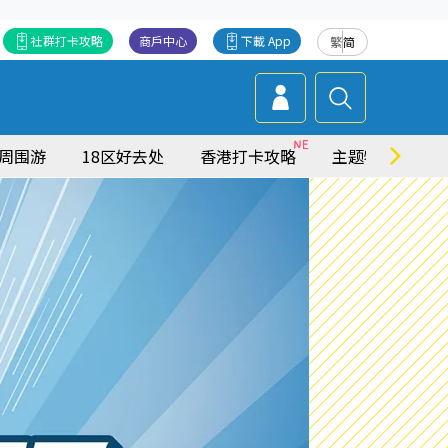
社群打卡攻略
商戶中心
下載 App
繁
简
周围游
18区好去处
香港打卡攻略
主题特集