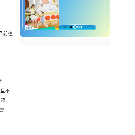
择前往
者
并且不
被释
仍需一