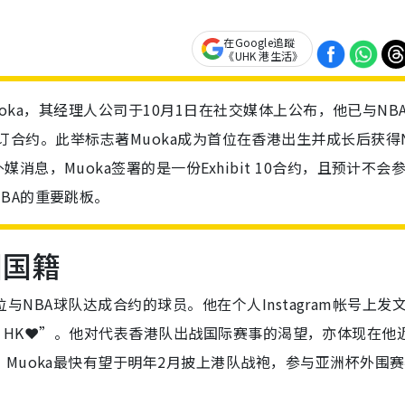
在Google追蹤
《UHK 港生活》
uoka，其经理人公司于10月1日在社交媒体上公布，他已与NB
zers）签订合约。此举标志著Muoka成为首位在香港出生并成长后获得
息，Muoka签署的是一份Exhibit 10合约，且预计不会
BA的重要跳板。
国国籍
首位与NBA球队达成合约的球员。他在个人Instagram帐号上发
ity HK❤️”。他对代表香港队出战国际赛事的渴望，亦体现在他
Muoka最快有望于明年2月披上港队战袍，参与亚洲杯外围