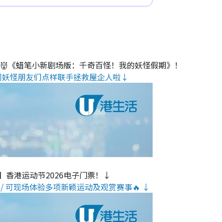
睇👹《蜡笔小新剧场版：千奇百怪！我的妖怪假期》！
同妖怪朋友们点样联手拯救屋企人啦↓
】香港运动节2026电子门票！↓
/ 可现场体验多项新颖运动及观赏赛事🔥 ↓