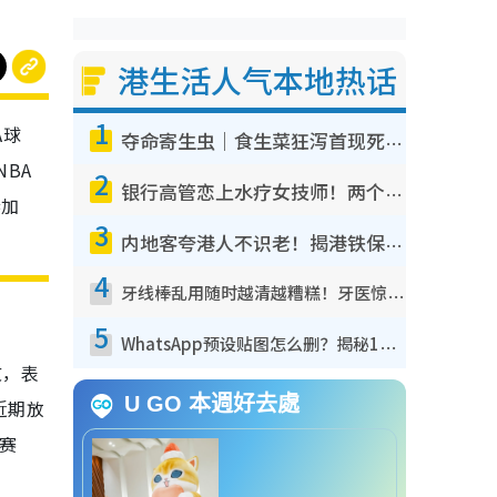
港生活人气本地热话
1
A球
夺命寄生虫｜食生菜狂泻首现死者！疫潮恶化录1.8万宗病例 揭洗菜3大谬误
NBA
2
银行高管恋上水疗女技师！两个月借128万惊觉“沉船”沉落火海 揭背后疑似邪教操控卖淫
参加
3
内地客夸港人不识老！揭港铁保鲜级冷气 港人求放过：别投诉
4
牙线棒乱用随时越清越糟糕！牙医惊揭盲目过户细菌恐致蛀牙：这种才是日常真保养
5
WhatsApp预设贴图怎么删？揭秘1招“反向操作”还原简洁界面 附3步实测教程
文，表
U GO 本週好去處
近期放
赛赛