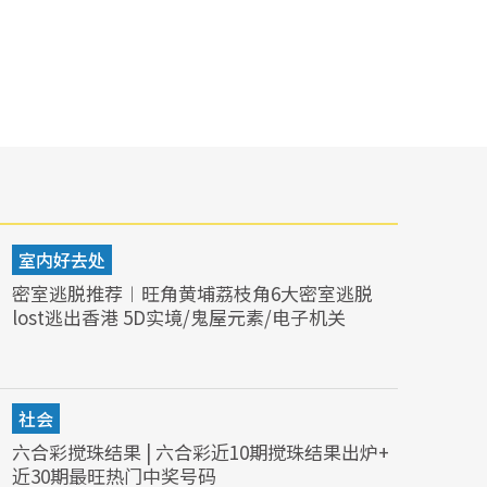
室内好去处
密室逃脱推荐︱旺角黄埔荔枝角6大密室逃脱
lost逃出香港 5D实境/鬼屋元素/电子机关
社会
六合彩搅珠结果 | 六合彩近10期搅珠结果出炉+
近30期最旺热门中奖号码