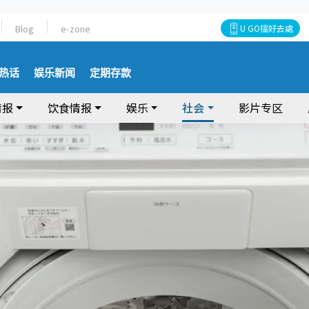
Blog
e-zone
U GO搵好去處
热话
娱乐新闻
定期存款
情报
饮食情报
娱乐
社会
影片专区