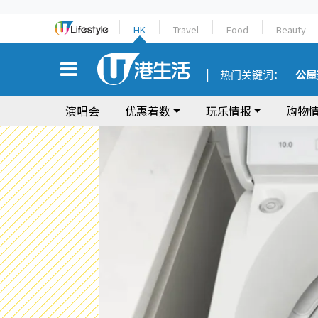
HK
Travel
Food
Beauty
热门关键词：
公屋
演唱会
优惠着数
玩乐情报
购物