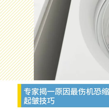
专家揭一原因最伤机恐缩
起皱技巧