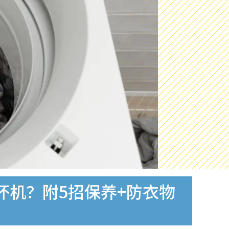
坏机？附5招保养+防衣物