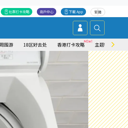
社群打卡攻略
商戶中心
下載 App
繁
简
周围游
18区好去处
香港打卡攻略
主题特集