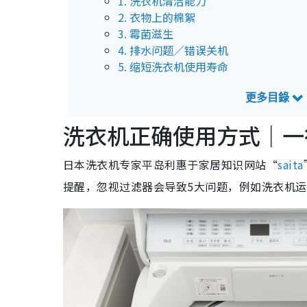
1. 洗衣机清洁能力
2. 衣物上的棉絮
3. 霉菌滋生
4. 排水问题／错误关机
5. 缩短洗衣机使用寿命
5个使用洗衣机技巧 专家：可以防止衣物起
1. 减少衣物数量，增加用水量
洗衣机正确使用方式｜一
3. 选择“轻柔”洗衣模式
4. 正确使用洗衣网
5. 洗后立即晾干
日本洗衣机专家平岛利惠于家居知识网站“
saita
提醒，忽视过滤器会导致5大问题，例如洗衣机
专家提醒洗衣机4大错误用法易致坏机
洗衣机保养错处｜1.放入过量衣物
洗衣机保养错处｜2.使用过多洗衣液、
洗衣机保养错处｜3.疏于清洁内部
洗衣机保养错处｜4.用错清洁剂