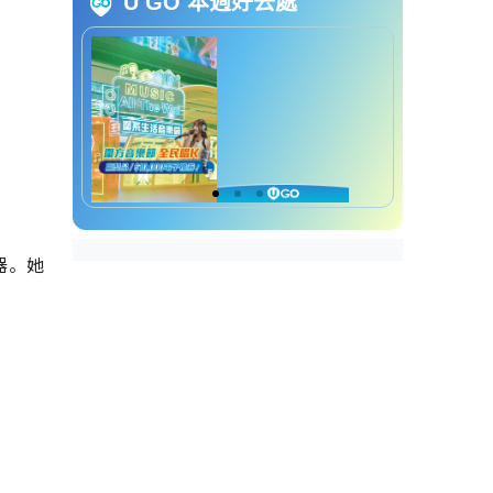
U GO 本週好去處
1. 减少衣物数量，增加用水
量
3. 选择“轻柔”洗衣模式
4. 正确使用洗衣网
5. 洗后立即晾干
专家提醒洗衣机4大错误用法易致
坏机
洗衣机保养错处｜1.放入过
量衣物
器。她
洗衣机保养错处｜2.使用过
多洗衣液、柔顺剂
洗衣机保养错处｜3.疏于清
洁内部
洗衣机保养错处｜4.用错清
洁剂