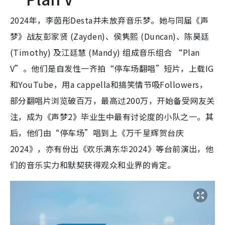
2024年，李茵彤Desta并未放弃音乐梦。她与同届《声
梦》战友彭家贤 (Zayden)、侯隽熙 (Duncan)、陈昊廷
(Timothy) 及江廷慧 (Mandy) 组成音乐组合 “Plan
V”。他们是自发性一齐拍“停车场翻唱”短片，上载IG
和YouTube，用a cappella和搞笑情节吸Followers，
部分翻唱片浏览破百万，最高过200万，开始备受网友关
注，成为《声梦2》毕业生中最有讨论度的小队之一。其
后，他们由“停车场”唱到上《万千星辉贺台庆
2024》，亦有份出《欢乐满东华2024》等台前演出，他
们的音乐实力和默契获得观众和业界的肯定。