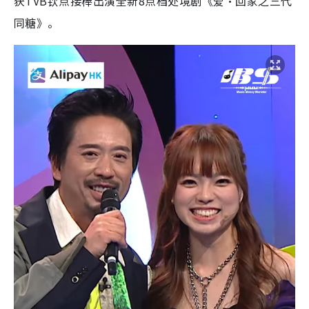
获TVB钦点接棒出演全新8点档处境剧《爱‧回家之三代
同糖》。