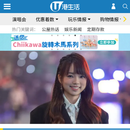
演唱会
优惠着数
玩乐情报
购物情报
热门关键词：
公屋热话
娱乐新闻
定期存款