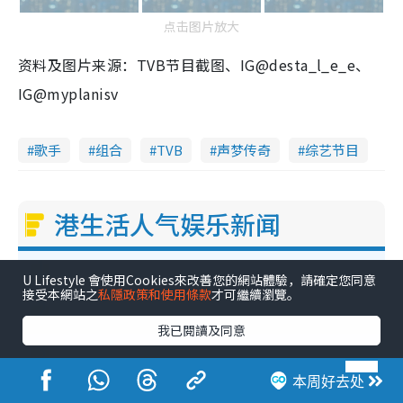
点击图片放大
资料及图片来源：TVB节目截图、IG@desta_l_e_e、
IG@myplanisv
歌手
组合
TVB
声梦传奇
综艺节目
港生活人气娱乐新闻
1
《爱·回家》隐形富豪卧虎藏龙！盘点12位财气逼人的有钱艺人：这位美女3亿身家不愁做
U Lifestyle 會使用Cookies來改善您的網站體驗，請確定您同意
接受本網站之
私隱政策和使用條款
才可繼續瀏覽。
2
叶泓文拍拖一周年亲口否认情侣关系？！被质疑感情造假竟称GM“普通同事”
我已閱讀及同意
3
30岁男艺人低调宣布已秘密离巢！人气急跌变失踪人口：“这几年过得并不容易”
本周好去处
4
简淑儿染金发剪短头发气质判若两人！吓坏老公麦大力都认不出：“你做什么？”