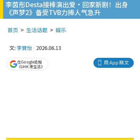
李茵彤Desta接棒演出爱·回家新剧！出身
《声梦2》备受TVB力捧人气急升
首页
生活话题
娱乐
文:
李寶怡
2026.06.13
在Google追蹤
用 App 睇文
《UHK 港生活》