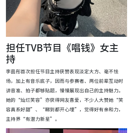
担任TVB节目《唱钱》女主
持
李茵彤首次担任节目主持获赞表现淡定大方、毫不怯
场，加上有音乐底子，因而与参赛者、两位前辈互动时
讲音准、拍子都够贴题，慢慢展现出自己的主持魅力。
她的“灿烂笑容”亦获得网友喜爱，不少人大赞她“笑
容真系好甜”、“睇到都开心埋”，觉得好有亲和力，
主持界“有潜力新星”。