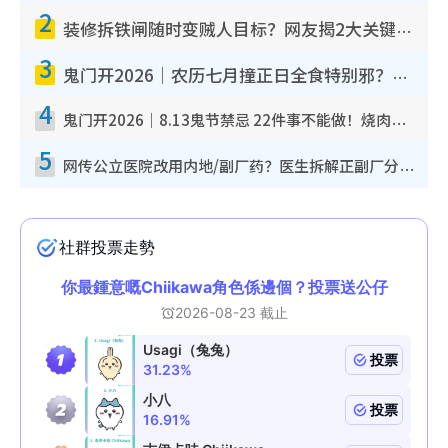
2
装修拆铁闸随时变贼人目标？网友揭2大关键用途：装新款等于白装？附新旧铁闸分别
3
鬼门开2026｜农历七月撞正日全食特别邪？专家警告切忌做一事！揭4大禁忌+2招保平安
4
鬼门开2026｜8.13鬼节禁忌 22件事不能做！烧肉、刺身要少食？半夜勿吹口哨/打给个电话
5
网传公立医院改用内地/副厂药？医生拆解正副厂分别，揭4类人换药随时出事