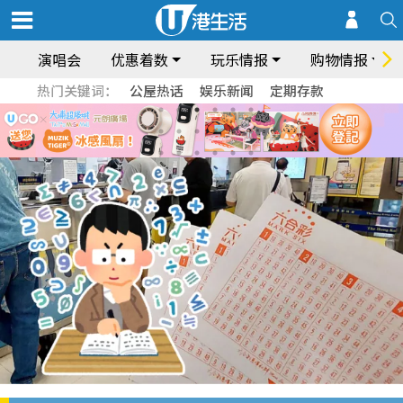
演唱会
优惠着数
玩乐情报
购物情报
热门关键词：
公屋热话
娱乐新闻
定期存款