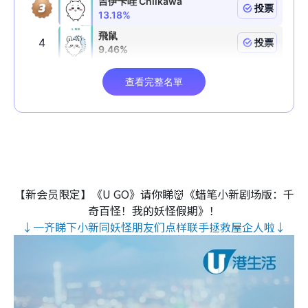
【新会员限定】《U GO》请你睇👹《蜡笔小新剧场版：千
奇百怪！我的妖怪假期》！
↓一齐睇下小新同妖怪朋友们点样联手拯救屋企人啦↓