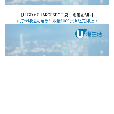
【U GO x CHARGESPOT 夏日消暑企划⚡】
> 打卡即送充电券！限量1000张🔋送完即止 <