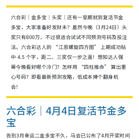
六合彩｜金多宝｜头奖｜还有一星期就到复活节金
多宝，大家准备好发财未？虽然今晚（3月24日）头
奖只有800万，不过很适合试试不同预测号码及投注
法。六合彩达人的 “江恩螺旋四方图” 上期成功贴
中 4.5 个字，距二、三奖仅一步之遥！想知达人强
哥今晚看好哪个冷门？怎样用 “四柱推命” 算出重
心号码？即看最新预测攻略，低成本搏个翻身机
会！
六合彩｜4月4日复活节金多
宝
告别3月幸运二金多宝不久，马会已公布了4月开奖时间