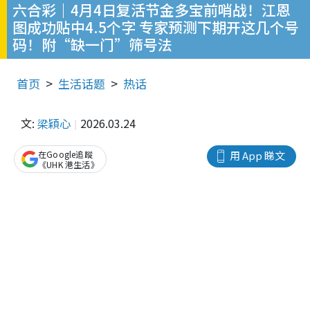
六合彩｜4月4日复活节金多宝前哨战！江恩
图成功贴中4.5个字 专家预测下期开这几个号
码！附“缺一门”筛号法
首页
生活话题
热话
文:
梁穎心
2026.03.24
在Google追蹤
用 App 睇文
《UHK 港生活》