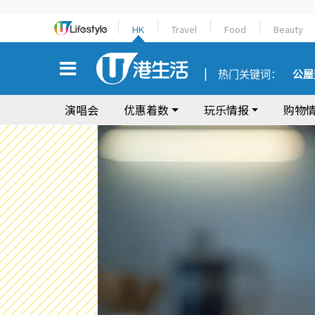
HK
Travel
Food
Beauty
热门关键词：
公屋
演唱会
优惠着数
玩乐情报
购物