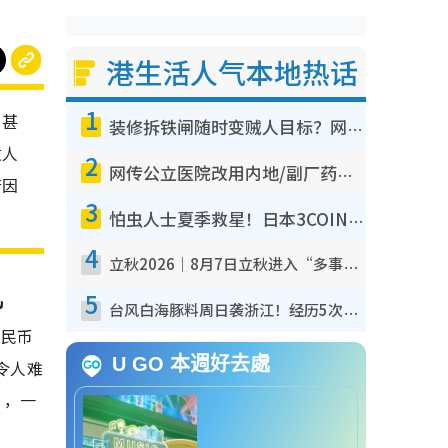
港生活人气本地热话
1
，甚
装修拆铁闸随时变贼人目标？网友揭2大关键用途：装新款等于白装？附新旧铁闸分别
蚊人
2
网传公立医院改用内地/副厂药？医生拆解正副厂分别，揭4类人换药随时出事
若因
3
怕虫人士夏季救星！日本3COINS爆红驱虫神器$45起 1招“全程免触碰”轻松搞定小强
4
立秋2026｜8月7日立秋进入“多事之秋” 3件事不可做！专家教6招开运 清杂物／钱包纳气接好运
机
5
台风白海豚料周日袭浙江！经历5次“眼壁置换”极罕见 成登陆内地最长途台风
人民币
U GO 本週好去處
令人难
），一