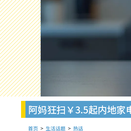
阿妈狂扫￥3.5起内地家
首页
生活话题
热话