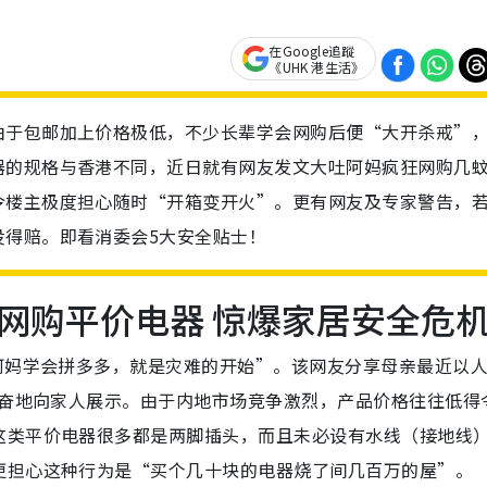
在Google追蹤
《UHK 港生活》
由于包邮加上价格极低，不少长辈学会网购后便“大开杀戒”
器的规格与香港不同，近日就有网友发文大吐阿妈疯狂网购几
令楼主极度担心随时“开箱变开火”。更有网友及专家警告，
没得赔。即看消委会5大安全贴士！
网购平价电器 惊爆家居安全危
阿妈学会拼多多，就是灾难的开始”。该网友分享母亲最近以
兴奋地向家人展示。由于内地市场竞争激烈，产品价格往往低得
这类平价电器很多都是两脚插头，而且未必设有水线（接地线
更担心这种行为是“买个几十块的电器烧了间几百万的屋”。