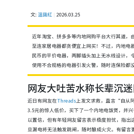
文:
溫藹紅
2026.03.25
近年淘宝、拼多多等内地网购平台大行其道，
至连家居电器都贪便宜上网买！不过，内地电
民币的平价电器，两脚插头加上无水线设计，
使用不合规格的电器引发火警，随时连保险都
网友大吐苦水称长辈沉迷
近日有网友在
Threads
上发文求救，直言“自从
3.5元的惊人低价，买下了一个内地电饭煲，并
以置信，但有年轻网友留言表示极度担忧，指出
旦漏电将无法触发跳闸，随时酿成火灾。有留言