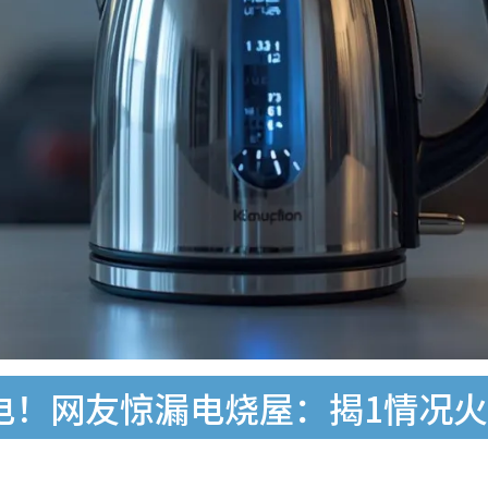
电！网友惊漏电烧屋：揭1情况火