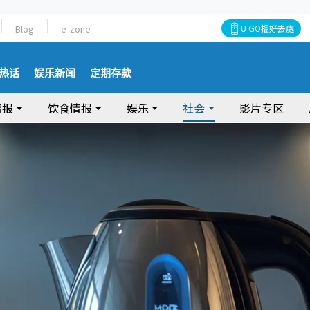
Blog
e-zone
U GO搵好去處
热话
娱乐新闻
定期存款
情报
饮食情报
娱乐
社会
影片专区