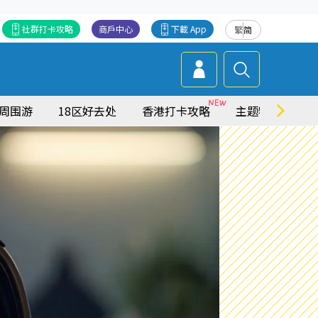
社群打卡攻略
商戶中心
下載 App
繁
简
周围游
18区好去处
香港打卡攻略
主题特集