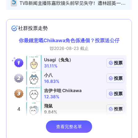
5
TVB新闻主播陈嘉欣镜头前罕见失守！遭林超英一句话突袭吓坏当场大笑