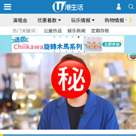
演唱会
优惠着数
玩乐情报
购物情报
热门关键词：
公屋热话
娱乐新闻
定期存款