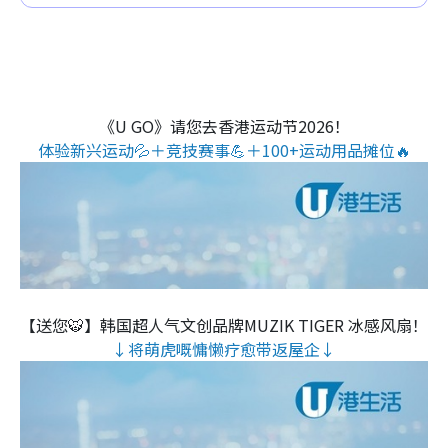
《U GO》请您去香港运动节2026！
体验新兴运动💦＋竞技赛事💪＋100+运动用品摊位🔥
【送您🐯】韩国超人气文创品牌MUZIK TIGER 冰感风扇！
↓将萌虎嘅慵懒疗愈带返屋企↓