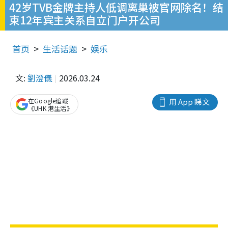
42岁TVB金牌主持人低调离巢被官网除名！结
束12年宾主关系自立门户开公司
首页
生活话题
娱乐
文:
劉澄儀
2026.03.24
在Google追蹤
用 App 睇文
《UHK 港生活》