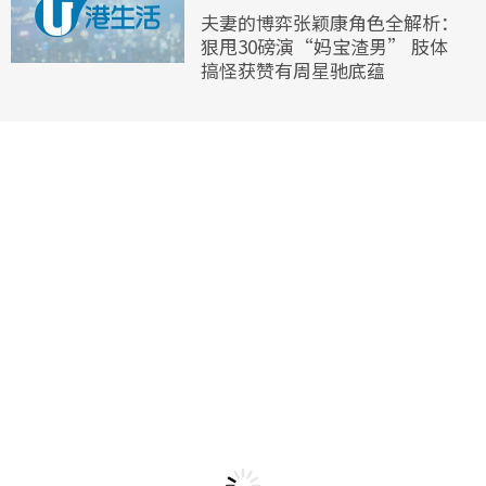
夫妻的博弈张颖康角色全解析：
狠甩30磅演“妈宝渣男” 肢体
搞怪获赞有周星驰底蕴