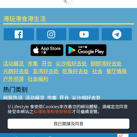
港玩港食港生活
活动展览
市集
开仓
尖沙咀好去处
铜锣湾好去处
元朗好去处
荃湾好去处
旺角好去处
社会
餐厅情报
户外郊游
社会福利
热门类别
网民热话
活动展览
市集
开仓
尖沙咀好去处
铜锣湾好去处
元朗好去处
荃湾好去处
旺角好去处
社会
U Lifestyle 會使用Cookies來改善您的網站體驗，請確定您同意
接受本網站之
私隱政策和使用條款
才可繼續瀏覽。
餐厅情报
户外郊游
热门标签
我已閱讀及同意
#UGO揾好去处
#人气活动推介
#美食社群热话