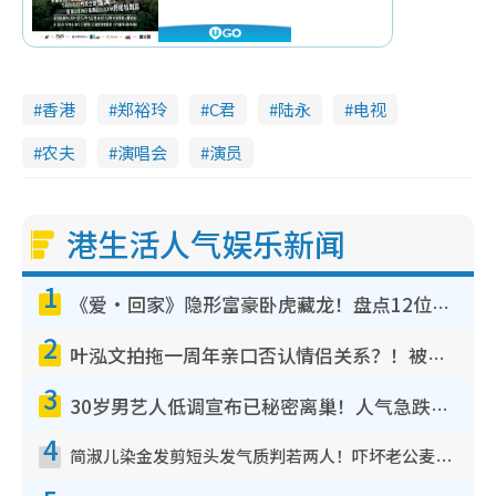
香港
郑裕玲
C君
陆永
电视
农夫
演唱会
演员
港生活人气娱乐新闻
1
《爱·回家》隐形富豪卧虎藏龙！盘点12位财气逼人的有钱艺人：这位美女3亿身家不愁做
2
叶泓文拍拖一周年亲口否认情侣关系？！被质疑感情造假竟称GM“普通同事”
3
30岁男艺人低调宣布已秘密离巢！人气急跌变失踪人口：“这几年过得并不容易”
4
简淑儿染金发剪短头发气质判若两人！吓坏老公麦大力都认不出：“你做什么？”