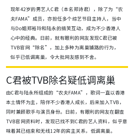
现年42岁的男艺人C君（本名郑诗君），除了为“农
夫FAMA”成员，亦担任多个综艺节目主持人，当中
与Do姐郑裕玲和陆永的搞笑互动，成为不少香港人
心中的经典。日前，就有眼利的网友发现C君已被
TVB官网“除名”，加上多种为离巢铺路的行为，
似乎已低调离巢，令大批网友感到不舍。
C君被TVB除名疑低调离巢
由C君与陆永所组成的“农夫FAMA”，歌词一直以香港
本土情怀为主，陪伴不少香港人成长，后来加入TVB，
同时兼顾歌手与演员身份。日前，有眼利的网友在翻查
TVB官网资料时，发现已找不到C君的艺人资料，似乎意
味着其已结束和无线12年的宾主关系，低调离巢。