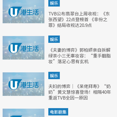
娱乐
TVB公布翡翠台上周收视：《东
张西望》22点登榜首 《非份之
罪》结局收视达20.9点
娱乐
《夫妻的博弈》郭柏妍亲自拆解
绿茶小三无辜妆容：“重手胭脂
妆”落足心思有玄机
娱乐
夫妇的博弈｜《呆佬拜寿》“奶
奶”黄文慧惊喜登场！相隔40年
重返TVB全因一原因
电影剧集