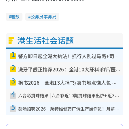
著数
公务员事务局
港生活社会话题
1
警方即日起全港大执法！抓行人乱过马路+司机不专注驾驶！乱过马路罚$2000
2
洗牙平靓正推荐2026：全港10大牙科诊所/医院懒人包，夜诊至8点/镇静洁牙/医疗券适用
3
捐书2026︱全港13大捐书/卖书地点懒人包 二手课本最高$150＋旧书换免费咖啡/戏票
4
六合彩搅珠结果 | 六合彩近10期搅珠结果出炉+ 近30期最旺热门中奖号码
5
葵涌招聘2026｜莱特维健药厂请生产操作员！月薪高达$1.7万 冷气厂房/五天工作/保障双粮