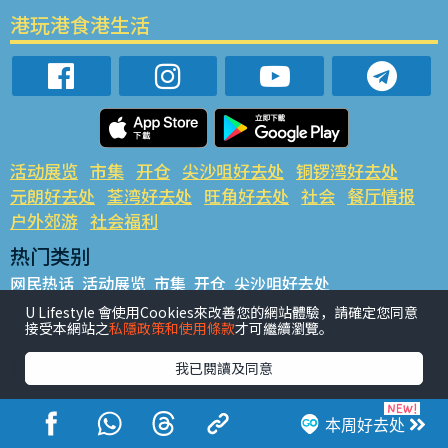
港玩港食港生活
活动展览
市集
开仓
尖沙咀好去处
铜锣湾好去处
元朗好去处
荃湾好去处
旺角好去处
社会
餐厅情报
户外郊游
社会福利
热门类别
网民热话
活动展览
市集
开仓
尖沙咀好去处
铜锣湾好去处
元朗好去处
荃湾好去处
旺角好去处
社会
U Lifestyle 會使用Cookies來改善您的網站體驗，請確定您同意
接受本網站之
私隱政策和使用條款
才可繼續瀏覽。
餐厅情报
户外郊游
热门标签
我已閱讀及同意
#UGO揾好去处
#人气活动推介
#美食社群热话
#亲子玩乐好去处
#ULifestyle应用程式
#限时抢
本周好去处
#UJetso礼物放送
#ULifestyle商户中心
#著数
#网络热话