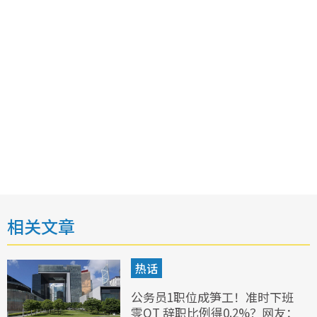
相关文章
热话
公务员1职位成笋工！准时下班
零OT 辞职比例得0.2%？网友：