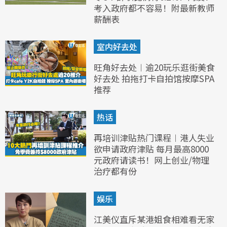
考入政府都不容易！附最新教师
薪酬表
室内好去处
旺角好去处︱逾20玩乐逛街美食
好去处 拍拖打卡自拍馆按摩SPA
推荐
热话
再培训津贴热门课程︱港人失业
欲申请政府津贴 每月最高8000
元政府请读书！网上创业/物理
治疗都有份
娱乐
江美仪直斥某港姐食相难看无家