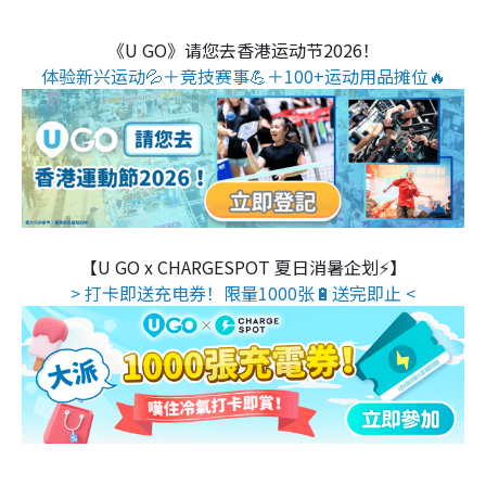
《U GO》请您去香港运动节2026！
体验新兴运动💦＋竞技赛事💪＋100+运动用品摊位🔥
【U GO x CHARGESPOT 夏日消暑企划⚡】
> 打卡即送充电券！限量1000张🔋送完即止 <