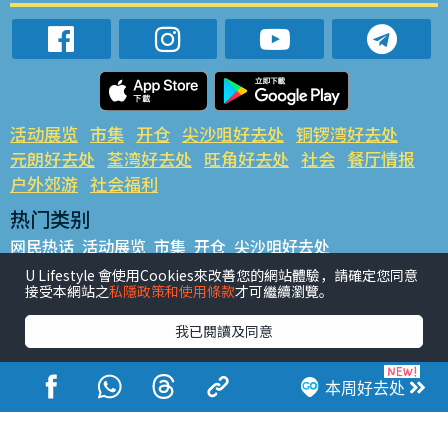
活动展览
市集
开仓
尖沙咀好去处
铜锣湾好去处
元朗好去处
荃湾好去处
旺角好去处
社会
餐厅情报
户外郊游
社会福利
热门类别
网民热话
活动展览
市集
开仓
尖沙咀好去处
铜锣湾好去处
元朗好去处
荃湾好去处
旺角好去处
社会
U Lifestyle 會使用Cookies來改善您的網站體驗，請確定您同意
接受本網站之
私隱政策和使用條款
才可繼續瀏覽。
餐厅情报
户外郊游
热门标签
我已閱讀及同意
#UGO揾好去处
#人气活动推介
#美食社群热话
#亲子玩乐好去处
#ULifestyle应用程式
#限时抢
本周好去处
#UJetso礼物放送
#ULifestyle商户中心
#著数
#网络热话
香港经济日报版权所有©2026