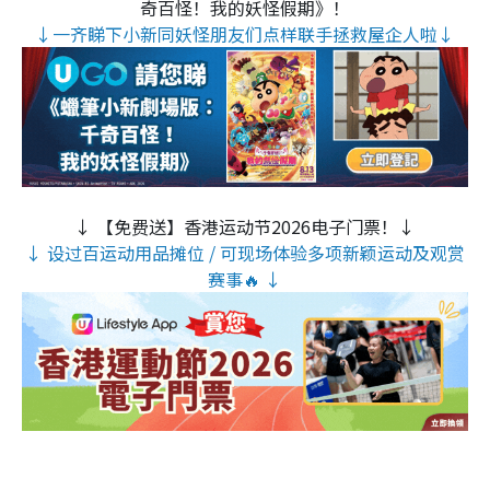
奇百怪！我的妖怪假期》！
↓一齐睇下小新同妖怪朋友们点样联手拯救屋企人啦↓
↓ 【免费送】香港运动节2026电子门票！↓
↓ 设过百运动用品摊位 / 可现场体验多项新颖运动及观赏
赛事🔥 ↓