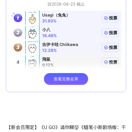
【新会员限定】《U GO》请你睇👹《蜡笔小新剧场版：千