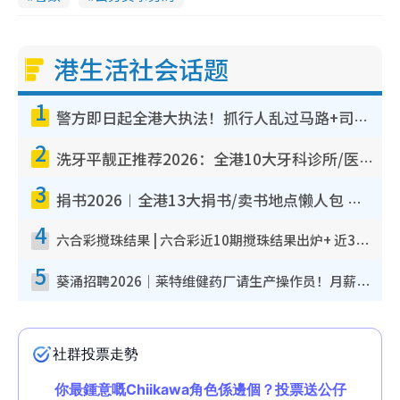
港生活社会话题
1
警方即日起全港大执法！抓行人乱过马路+司机不专注驾驶！乱过马路罚$2000
2
洗牙平靓正推荐2026：全港10大牙科诊所/医院懒人包，夜诊至8点/镇静洁牙/医疗券适用
3
捐书2026︱全港13大捐书/卖书地点懒人包 二手课本最高$150＋旧书换免费咖啡/戏票
4
六合彩搅珠结果 | 六合彩近10期搅珠结果出炉+ 近30期最旺热门中奖号码
5
葵涌招聘2026｜莱特维健药厂请生产操作员！月薪高达$1.7万 冷气厂房/五天工作/保障双粮