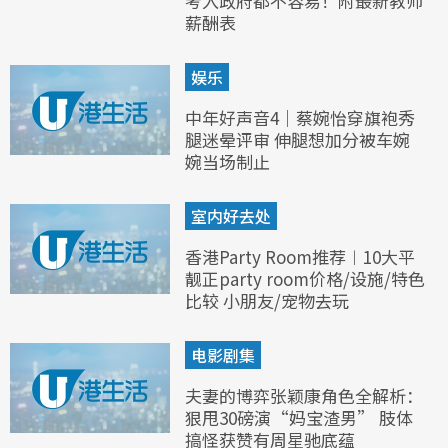
考入政府都不容易！附最新教师
薪酬表
娱乐
中年好声音4｜蔡婉怡穿旗袍秀
腿迷晕评审 伸腿想加分被车婉
婉当场制止
室内好去处
香港Party Room推荐︱10大平
靓正party room价格/设施/特色
比较 小朋友/宠物去玩
电影剧集
夫妻的博弈张颖康角色全解析：
狠甩30磅演“妈宝渣男” 肢体
搞怪获赞有周星驰底蕴