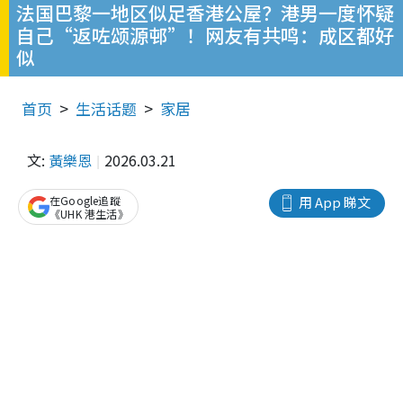
法国巴黎一地区似足香港公屋？港男一度怀疑
自己“返咗颂源邨”！网友有共鸣：成区都好
似
首页
生活话题
家居
文:
黃樂恩
2026.03.21
在Google追蹤
用 App 睇文
《UHK 港生活》