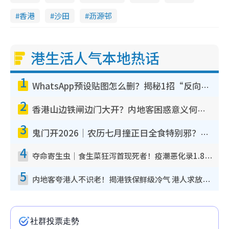
香港
沙田
沥源邨
港生活人气本地热话
1
WhatsApp预设贴图怎么删？揭秘1招“反向操作”还原简洁界面 附3步实测教程
2
香港山边铁闸边门大开？内地客困惑意义何在！网友神回复：这种叫法理性防御
3
鬼门开2026｜农历七月撞正日全食特别邪？专家警告切忌做一事！揭4大禁忌+2招保平安
4
夺命寄生虫｜食生菜狂泻首现死者！疫潮恶化录1.8万宗病例 揭洗菜3大谬误
5
内地客夸港人不识老！揭港铁保鲜级冷气 港人求放过：别投诉