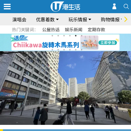
演唱会
优惠着数
玩乐情报
购物情报
热门关键词：
公屋热话
娱乐新闻
定期存款