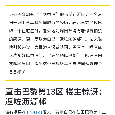
身处巴黎却有“回到香港”的错觉？近日，一名港
男于网上分享其出国旅行的经历，表示早前经过巴
黎一个住宅区时，意外地对周围环境有着似曾相识
的感觉，更一度以为自己“返咗颂源邨”。帖文很
快引起热议，大批港人深感认同，更直言“呢区成
大片都好似香港”、“完全唔似巴黎”。随后有网
友解释原因，指出这种既视感其实与法国建筑理论
息息相关...
直击巴黎第13区 楼主惊讶：
返咗沥源邨
该有港男在
Threads
发文，表示自己在法国巴黎第十三