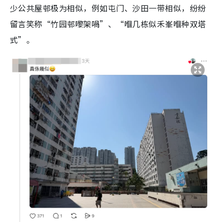
少公共屋邨极为相似，例如屯门、沙田一带相似，纷纷
留言笑称“竹园邨嚟架喎”、“嗰几栋似禾峯嗰种双塔
式”。