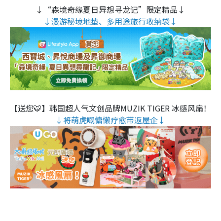
↓“森境奇缘夏日异想寻龙记”限定精品↓
↓漫游秘境地垫、多用途旅行收纳袋↓
【送您🐯】韩国超人气文创品牌MUZIK TIGER 冰感风扇！
↓将萌虎嘅慵懒疗愈带返屋企↓