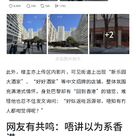
+2
点击图片放大
此外，楼主亦上传区内影片，可见街道上出现“新乐园
大酒家”、“好好酒家”等中文招牌的店铺，整体氛围
充满港式情怀。身处巴黎却有“回到香港”的错觉，难
怪他也忍不住发文询问：“好似返咗沥源邨，唔知有冇
人都咁觉得呢？”
网友有共鸣：唔讲以为系香