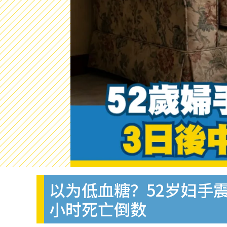
以为低血糖？52岁妇手震
小时死亡倒数