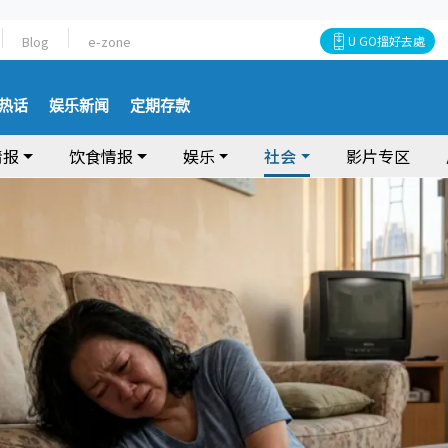
Blog
e-zone
U GO搵好去處
热话
娱乐新闻
定期存款
情报
饮食情报
娱乐
社会
影片专区