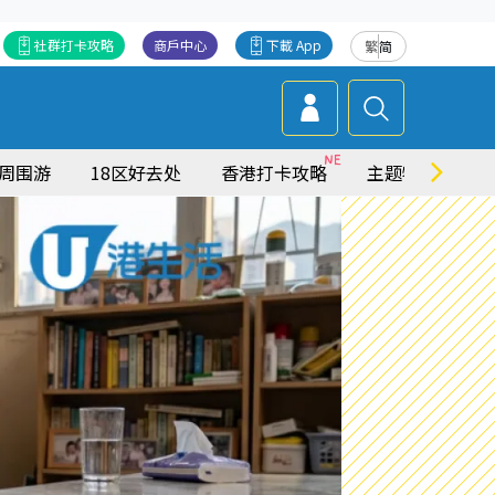
社群打卡攻略
商戶中心
下載 App
繁
简
周围游
18区好去处
香港打卡攻略
主题特集