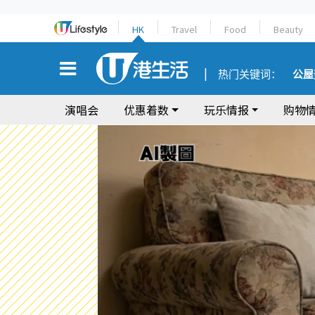
HK
Travel
Food
Beauty
热门关键词：
公屋
演唱会
优惠着数
玩乐情报
购物