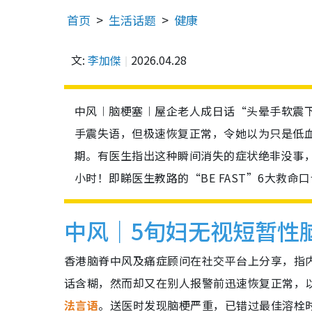
首页
生活话题
健康
文:
李加傑
2026.04.28
中风︱脑梗塞︱屋企老人成日话“头晕手软震下
手震失语，但极速恢复正常，令她以为只是低
期。有医生指出这种瞬间消失的症状绝非没事，
小时！即睇医生教路的“BE FAST”6大救命
中风｜5旬妇无视短暂性脑
香港脑脊中风及痛症顾问在社交平台上分享，指
话含糊，然而却又在别人报警前迅速恢复正常，
法言语
。送医时发现脑梗严重，已错过最佳溶栓