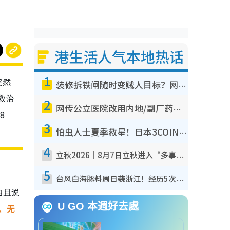
港生活人气本地热话
1
突然
装修拆铁闸随时变贼人目标？网友揭2大关键用途：装新款等于白装？附新旧铁闸分别
救治
2
网传公立医院改用内地/副厂药？医生拆解正副厂分别，揭4类人换药随时出事
8
3
怕虫人士夏季救星！日本3COINS爆红驱虫神器$45起 1招“全程免触碰”轻松搞定小强
4
立秋2026｜8月7日立秋进入“多事之秋” 3件事不可做！专家教6招开运 清杂物／钱包纳气接好运
5
台风白海豚料周日袭浙江！经历5次“眼壁置换”极罕见 成登陆内地最长途台风
白且说
U GO 本週好去處
、无