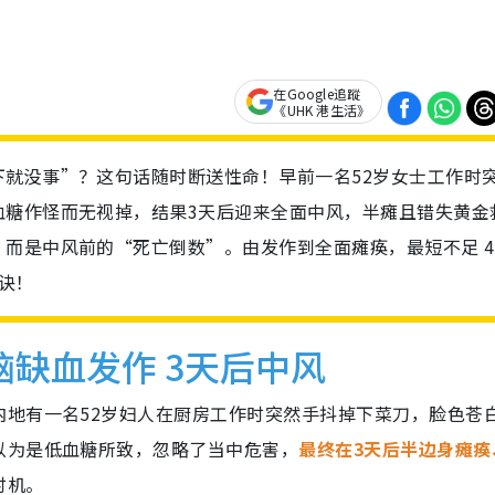
在Google追蹤
《UHK 港生活》
就没事”？这句话随时断送性命！早前一名52岁女士工作时
血糖作怪而无视掉，结果3天后迎来全面中风，半瘫且错失黄金
而是中风前的“死亡倒数”。由发作到全面瘫痪，最短不足 4
口诀！
缺血发作 3天后中风
内地有一名52岁妇人在厨房工作时突然手抖掉下菜刀，脸色苍
以为是低血糖所致，忽略了当中危害，
最终在3天后半边身瘫痪
时机。