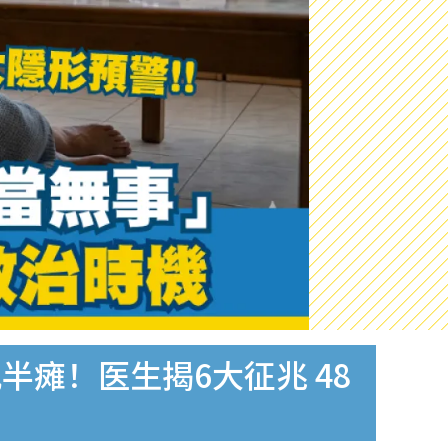
半瘫！医生揭6大征兆 48