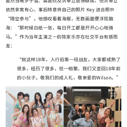
虽然当晚罗子溢、龚嘉欣及洪卓立遗憾缺席，但洪卓立
依然非常有心，事后特意将自己的照片 Key 进合照中
“隔空参与”。他感叹看着海报，无数画面便浮现脑
海：“那时候白纸一张，每日开工都是开开心心地骑
马。”作为当年主演之一的陈家乐亦在社交平台有感而
发：
“就这样18年，入行后第一班战友。大家都成熟了
很多，经历了很多，但一相聚，我们又变回18年前
的小伙子。敬我们的成人礼，敬亲爱的Wilson。”