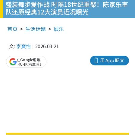
盛装舞步爱作战 时隔18世纪重聚！陈家乐率
队还原经典12大演员近况曝光
首页
生活话题
娱乐
文:
李寶怡
2026.03.21
在Google追蹤
用 App 睇文
《UHK 港生活》