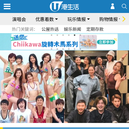
演唱会
优惠着数
玩乐情报
购物情报
热门关键词：
公屋热话
娱乐新闻
定期存款