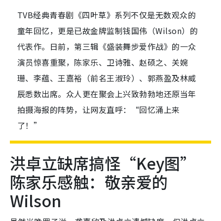
TVB经典青春剧《四叶草》系列不仅是无数观众的
童年回忆，更是已故金牌监制钱国伟（Wilson）的
代表作。日前，第三辑《盛装舞步爱作战》的一众
演员惊喜重聚，陈家乐、卫诗雅、赵硕之、关婉
珊、李蕴、王嘉裕（前名王淑玲）、郭燕盈及林威
辰悉数出席。众人更在聚会上兴致勃勃地还原当年
拍摄海报的阵势，让网友直呼：“回忆涌上来
了！”
洪卓立缺席搞怪“Key图”
陈家乐感触：敬亲爱的
Wilson