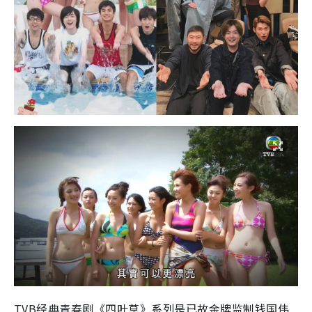
TVB经典青春剧《四叶草》系列是已故金牌监制钱国伟