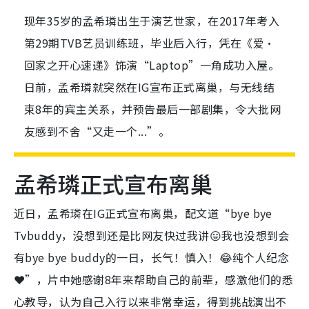
现年35岁的孟希璘出生于演艺世家，在2017年考入
第29期TVB艺员训练班，毕业后入行，凭在《爱·
回家之开心速递》饰演“Laptop”一角成功入屋。
日前，孟希璘就突然在IG宣布正式离巢，与无线结
束8年的宾主关系，并预告最后一部剧集，令大批网
友感到不舍“又走一个...”。
孟希璘正式宣布离巢
近日，孟希璘在IG正式宣布离巢，
配文道“bye bye
Tvbuddy，没想到还是比网友快过我讲😛我也没想到会
有bye bye buddy的一日，长气！慎入！😂纯个人纪念
❤️”，
片中她感谢8年来
帮助自己的前辈，感激他们的悉
心教导，认为自己入行以来非常幸运，得到挑战演出不