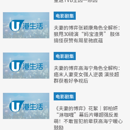
电影剧集
夫妻的博弈张颖康角色全解析：
狠甩30磅演“妈宝渣男” 肢体
搞怪获赞有周星驰底蕴
电影剧集
夫妻的博弈高海宁角色全解构：
癌末人妻变女强人逆袭 演技超
群获看好争视后
电影剧集
《夫妻的博弈》花絮｜郭柏妍
“淋咖喱”幕后片曝超强反差
萌！不敢冒犯前辈获高海宁暖心
鼓励