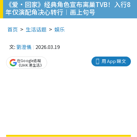
《爱·回家》经典角色宣布离巢TVB！入行8
年仅演配角决心转行︱画上句号
首页
生活话题
娱乐
文:
劉澄儀
2026.03.19
在Google追蹤
用 App 睇文
《UHK 港生活》