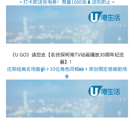
> 打卡即送充电券！限量1000张🔋送完即止 <
《U GO》请您去【名侦探柯南TV动画播放30周年纪念
展】！
还原经典名场面📹＋30位角色同框📸＋原创限定感谢剧场
🍿