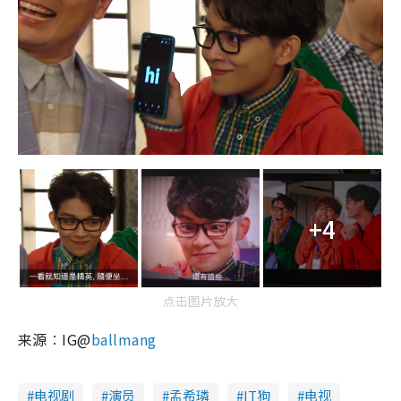
+4
点击图片放大
来源︰IG@
ballmang
电视剧
演员
孟希璘
IT狗
电视