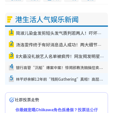
港生活人气娱乐新闻
1
简淑儿染金发剪短头发气质判若两人！吓坏老公麦大力都认不出：“你做什么？”
2
汤洛雯传终于有好消息造人成功！两大细节曝孕味极浓引猜测：大肚婆先会咁！
3
8大最没礼貌艺人名单被疯传！网友揭发明星真面目，一致数落这一位是无品天花板？
4
银行高管“沉船”爆案中案！惊揭邪教洗脑操控卖淫被吞600万，幕后黑手讲多错多
5
林芊妤亲解12年前“残厕Gathering”真相！高层解约一句话重创尊严，至今拒返TVB