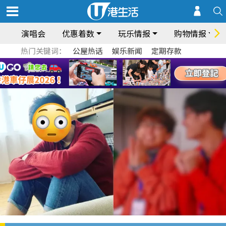
演唱会
优惠着数
玩乐情报
购物情报
热门关键词：
公屋热话
娱乐新闻
定期存款