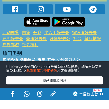
活动展览
市集
开仓
尖沙咀好去处
铜锣湾好去处
元朗好去处
荃湾好去处
旺角好去处
社会
餐厅情报
户外郊游
社会福利
热门类别
网民热话
活动展览
市集
开仓
尖沙咀好去处
铜锣湾好去处
元朗好去处
荃湾好去处
旺角好去处
社会
U Lifestyle 會使用Cookies來改善您的網站體驗，請確定您同意
接受本網站之
私隱政策和使用條款
才可繼續瀏覽。
餐厅情报
户外郊游
热门标签
我已閱讀及同意
#UGO揾好去处
#人气活动推介
#美食社群热话
#亲子玩乐好去处
#ULifestyle应用程式
#限时抢
本周好去处
#UJetso礼物放送
#ULifestyle商户中心
#著数
#网络热话
香港经济日报版权所有©2026