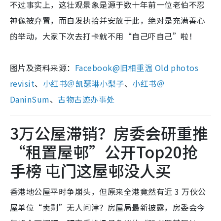
不过事实上，这壮观景象是源于数十年前一位老伯不忍
神像被弃置，而自发执拾并安放于此，绝对是充满善心
的举动，大家下次去打卡就不用“自己吓自己”啦！
图片及资料来源：
Facebook@旧相重温 Old photos
revisit
、
小红书＠
凯瑟琳小梨子
、
小红书＠
DaninSum
、
古物古迹办事处
3万公屋滞销？房委会研重推
“租置屋邨”公开Top20抢
手榜 屯门这屋邨没人买
香港地公屋平时争崩头，但原来全港竟然有近 3 万伙公
屋单位“卖剩”无人问津？房屋局最新披露，房委会今