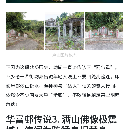
点击图片放大
正因为这段悲惨历史，坊间一直流传该区“阴气重”，
不少老一辈街坊都告诫年轻人晚上不要四处乱流连。即
使屋邨依山傍水，但种种与“猛鬼”相关的骇人传闻，
依然令不少网友大呼“淆底”，不敢轻易踏足某些阴暗
角落！
华富邨传说3. 满山佛像极震