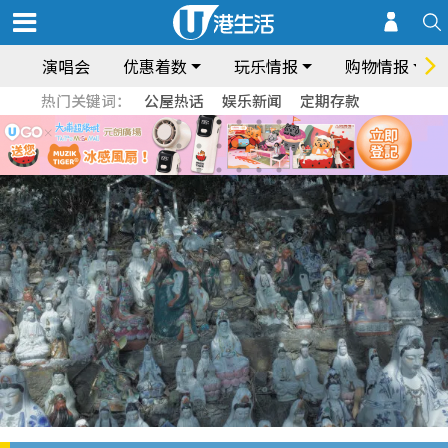
演唱会
优惠着数
玩乐情报
购物情报
热门关键词：
公屋热话
娱乐新闻
定期存款