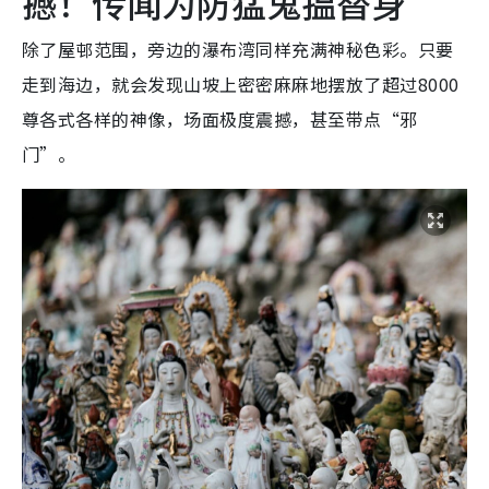
撼！传闻为防猛鬼揾替身
除了屋邨范围，旁边的瀑布湾同样充满神秘色彩。只要
走到海边，就会发现山坡上密密麻麻地摆放了超过8000
尊各式各样的神像，场面极度震撼，甚至带点“邪
门”。