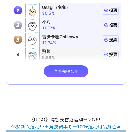
《U GO》请您去香港运动节2026！
体验新兴运动💦＋竞技赛事💪＋100+运动用品摊位🔥