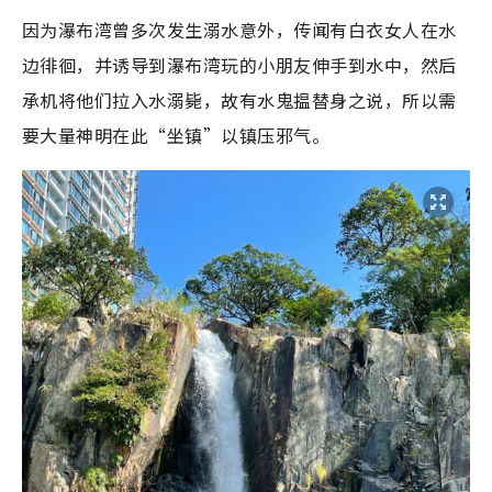
因为瀑布湾曾多次发生溺水意外，传闻有白衣女人在水
边徘徊，并诱导到瀑布湾玩的小朋友伸手到水中，然后
承机将他们拉入水溺毙，故有水鬼揾替身之说，所以需
要大量神明在此“坐镇”以镇压邪气。