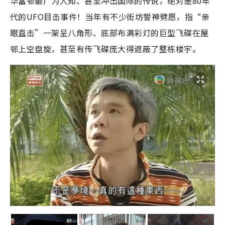
华富邨最广为人知、甚至冲出国际的传说，绝对是80年
代的UFO目击事件！当年有不少街坊誓神劈愿，指“亲
眼直击”一架呈八角形、底部布满彩灯的巨型飞碟在屋
邨上空盘旋，甚至有传飞碟庞大得遮蔽了整栋楼宇。