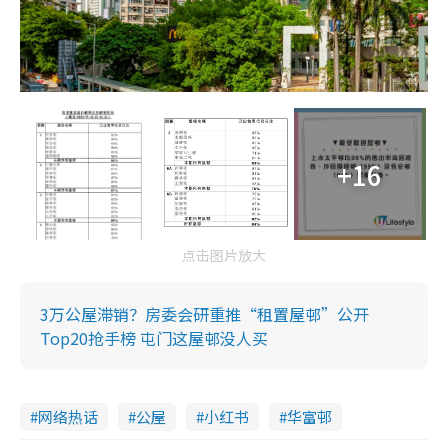
+16
点击图片放大
3万公屋滞销？房委会研重推“租置屋邨”公开
Top20抢手榜 屯门这屋邨没人买
网络热话
公屋
小红书
华富邨