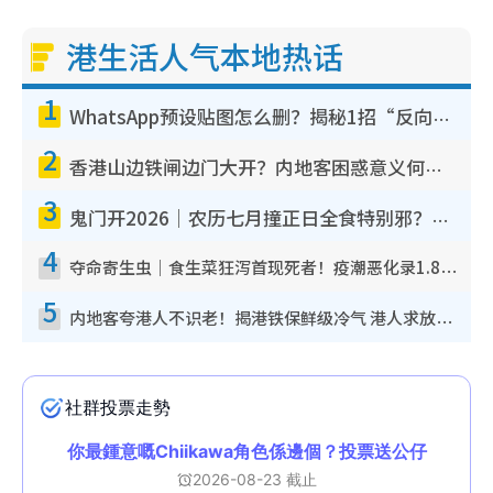
港生活人气本地热话
1
WhatsApp预设贴图怎么删？揭秘1招“反向操作”还原简洁界面 附3步实测教程
2
香港山边铁闸边门大开？内地客困惑意义何在！网友神回复：这种叫法理性防御
3
鬼门开2026｜农历七月撞正日全食特别邪？专家警告切忌做一事！揭4大禁忌+2招保平安
4
夺命寄生虫｜食生菜狂泻首现死者！疫潮恶化录1.8万宗病例 揭洗菜3大谬误
5
内地客夸港人不识老！揭港铁保鲜级冷气 港人求放过：别投诉