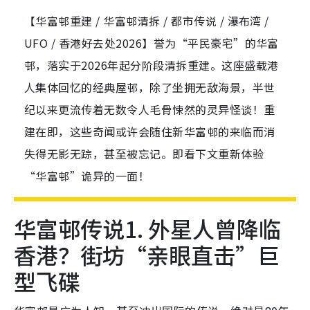
【华富邨重建 / 华富邨清拆 / 都市传说 / 瀑布湾 /
UFO / 香港好去处2026】誉为“平民豪宅”的华富
邨，落实于2026年起分阶段清拆重建。这座盛载港
人集体回忆的经典屋邨，除了坐拥无敌海景，半世
纪以来更流传着无数令人毛骨悚然的灵异怪谈！重
建在即，这些奇闻或许会随住新华富邨的来临而消
失得无影无踪，甚至被忘记。即看下文重新体验
“华富邨”诡异的一面！
华富邨传说1. 外星人曾降临
香港？街坊“亲眼直击”巨
型飞碟