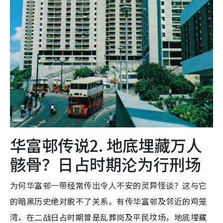
华富邨传说2. 地底埋藏万人
骸骨？日占时期沦为行刑场
为何华富邨一带经常传出令人不安的灵异怪谈？这与它
的暗黑历史绝对脱不了关系。有传华富邨及邻近的鸡笼
湾，在二战日占时期曾是乱葬岗及平民坟场，地底埋藏