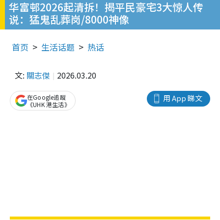
华富邨2026起清拆！揭平民豪宅3大惊人传
说：猛鬼乱葬岗/8000神像
首页
生活话题
热话
文:
關志傑
2026.03.20
在Google追蹤
用 App 睇文
《UHK 港生活》