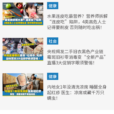
健康
水果连皮吃最营养？营养师拆解
“连皮吃”陷阱，4类高危人士
记得要削皮 否则随时吃出祸！
社会
央视揭发二手旧衣黑色产业链
霉斑旧衫零消毒变“全新产品”
直播3大促销字眼须警惕！
健康
内地女1年没清洗凉席 睡醒全身
起红疹 医生：凉席或藏千万只
螨虫！