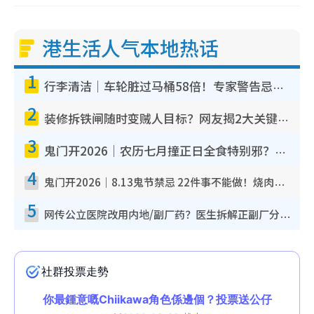
港生活人气本地热话
1
行李清洁｜车轮脏过马桶58倍！专家警告忌用酒精擦 教1招免脏手除菌
2
装修拆铁闸随时变贼人目标？网友揭2大关键用途：装新款等于白装？附新旧铁闸分别
3
鬼门开2026｜农历七月撞正日全食特别邪？专家警告切忌做一事！揭4大禁忌+2招保平安
4
鬼门开2026｜8.13鬼节禁忌 22件事不能做！烧肉、刺身要少食？半夜勿吹口哨/打给个电话
5
网传公立医院改用内地/副厂药？医生拆解正副厂分别，揭4类人换药随时出事