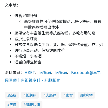
文字版：
进食足够纤维
高纤维食物可促进肠道蠕动，减少便秘，将有
害致癌物质排出体外
蔬果含有丰富维生素等抗癌物质，多吃有助防癌
减少进食红肉
日常饮食以低脂少油，蒸、焗、烤等代替煎、炸、炒
进行适量运动，保持健康体重
不吸烟、少喝酒
适当的筛查检查
资料来源：
HKET
、
医管局
、
医管局
、
Facebook@卓韦
儒医师｜内视镜专科・肝胆肠胃
癌症
长期病
大肠癌
素食
致癌物
痔疮
健康快讯