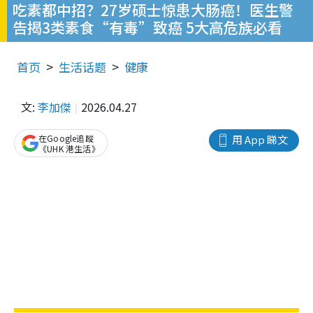
吃素都中招？27岁硕士惊患大肠癌！医生警
告揭3类素食“有毒”致癌 5大高危族必看
首页
生活话题
健康
文:
李加傑
2026.04.27
在Google追蹤
用 App 睇文
《UHK 港生活》