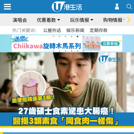
演唱会
优惠着数
玩乐情报
购物情报
热门关键词：
公屋热话
娱乐新闻
定期存款