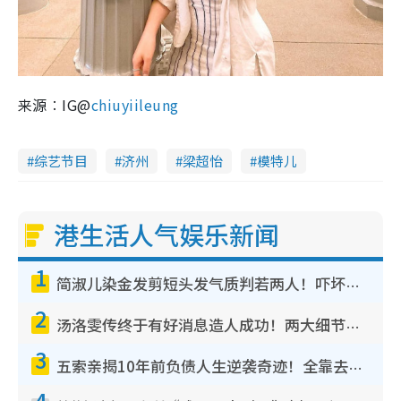
来源︰IG@
chiuyiileung
综艺节目
济州
梁超怡
模特儿
港生活人气娱乐新闻
1
简淑儿染金发剪短头发气质判若两人！吓坏老公麦大力都认不出：“你做什么？”
2
汤洛雯传终于有好消息造人成功！两大细节曝孕味极浓引猜测：大肚婆先会咁！
3
五索亲揭10年前负债人生逆袭奇迹！全靠去一地方转运后即遇上马先生
4