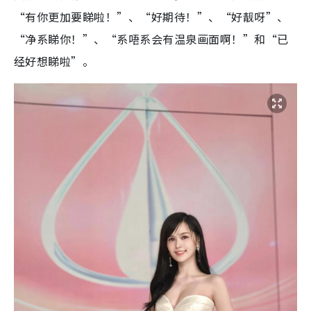
“有你更加要睇啦！”、“好期待！”、“好靓呀”、
“净系睇你！”、“系唔系会有温泉画面啊！”和“已
经好想睇啦”。