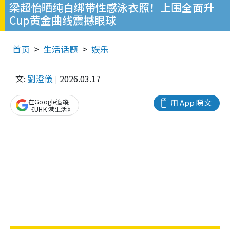
梁超怡晒纯白绑带性感泳衣照！上围全面升
Cup黄金曲线震撼眼球
首页
生活话题
娱乐
文:
劉澄儀
2026.03.17
在Google追蹤
用 App 睇文
《UHK 港生活》