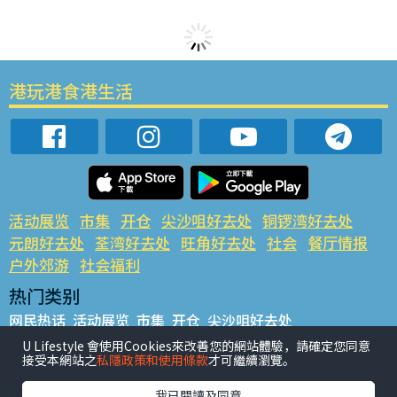
港玩港食港生活
活动展览
市集
开仓
尖沙咀好去处
铜锣湾好去处
元朗好去处
荃湾好去处
旺角好去处
社会
餐厅情报
户外郊游
社会福利
热门类别
网民热话
活动展览
市集
开仓
尖沙咀好去处
铜锣湾好去处
元朗好去处
荃湾好去处
旺角好去处
社会
U Lifestyle 會使用Cookies來改善您的網站體驗，請確定您同意
接受本網站之
私隱政策和使用條款
才可繼續瀏覽。
餐厅情报
户外郊游
热门标签
我已閱讀及同意