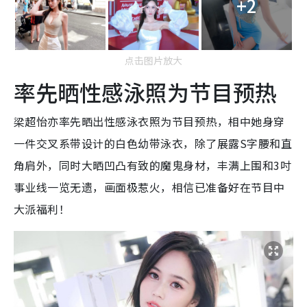
+2
点击图片放大
率先晒性感泳照为节目预热
梁超怡亦率先晒出性感泳衣照为节目预热，相中她身穿
一件交叉系带设计的白色幼带泳衣，除了展露S字腰和直
角肩外，同时大晒凹凸有致的魔鬼身材，丰满上围和3吋
事业线一览无遗，画面极惹火，相信已准备好在节目中
大派福利！