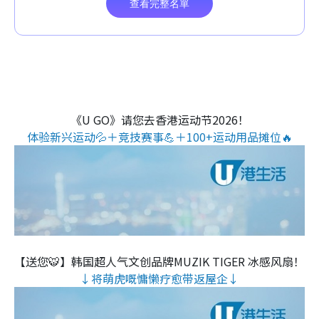
《U GO》请您去香港运动节2026！
体验新兴运动💦＋竞技赛事💪＋100+运动用品摊位🔥
【送您🐯】韩国超人气文创品牌MUZIK TIGER 冰感风扇！
↓将萌虎嘅慵懒疗愈带返屋企↓