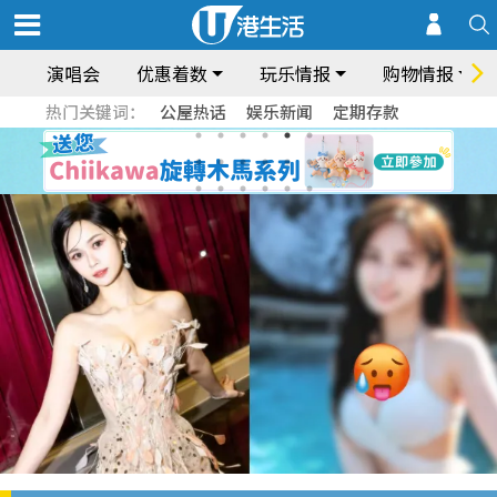
演唱会
优惠着数
玩乐情报
购物情报
热门关键词：
公屋热话
娱乐新闻
定期存款