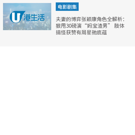
电影剧集
夫妻的博弈张颖康角色全解析：
狠甩30磅演“妈宝渣男” 肢体
搞怪获赞有周星驰底蕴