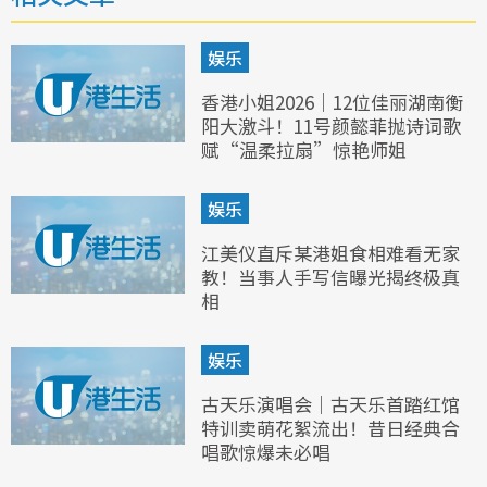
娱乐
香港小姐2026｜12位佳丽湖南衡
阳大激斗！11号颜懿菲抛诗词歌
赋“温柔拉扇”惊艳师姐
娱乐
江美仪直斥某港姐食相难看无家
教！当事人手写信曝光揭终极真
相
娱乐
古天乐演唱会｜古天乐首踏红馆
特训卖萌花絮流出！昔日经典合
唱歌惊爆未必唱