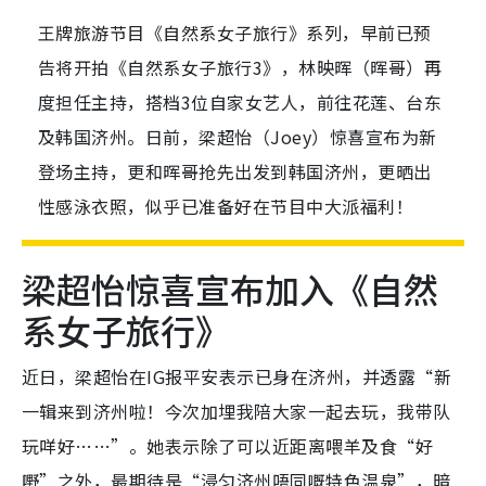
王牌旅游节目《自然系女子旅行》系列，早前已预
告将开拍《自然系女子旅行3》，林映晖（晖哥）再
度担任主持，搭档3位自家女艺人，前往花莲、台东
及韩国济州。日前，梁超怡（Joey）惊喜宣布为新
登场主持，更和晖哥抢先出发到韩国济州，更晒出
性感泳衣照，似乎已准备好在节目中大派福利！
梁超怡惊喜宣布加入《自然
系女子旅行》
近日，梁超怡在IG报平安表示已身在济州，并透露“新
一辑来到济州啦！今次加埋我陪大家一起去玩，我带队
玩咩好……”。她表示除了可以近距离喂羊及食“好
嘢”之外，最期待是“浸匀济州唔同嘅特色温泉”，暗