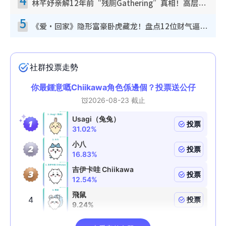
林芊妤亲解12年前“残厕Gathering”真相！高层解约一句话重创尊严，至今拒返TVB
5
《爱·回家》隐形富豪卧虎藏龙！盘点12位财气逼人的有钱艺人：这位美女3亿身家不愁做