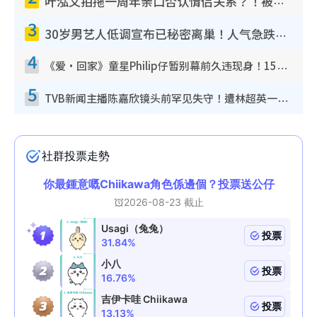
叶泓文拍拖一周年亲口否认情侣关系？！被质疑感情造假竟称GM“普通同事”
3
30岁男艺人低调宣布已秘密离巢！人气急跌变失踪人口：“这几年过得并不容易”
4
《爱·回家》童星Philip仔暂别幕前久违现身！15岁近况暴风成长长高变帅气少年
5
TVB新闻主播陈嘉欣镜头前罕见失守！遭林超英一句话突袭吓坏当场大笑