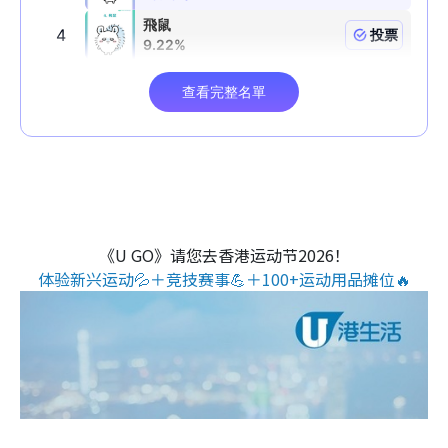
《U GO》请您去香港运动节2026！
体验新兴运动💦＋竞技赛事💪＋100+运动用品摊位🔥