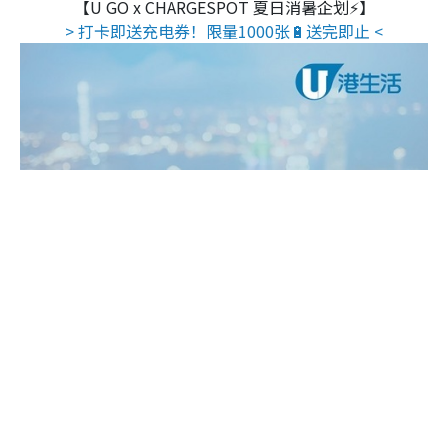
【U GO x CHARGESPOT 夏日消暑企划⚡】
> 打卡即送充电券！限量1000张🔋送完即止 <