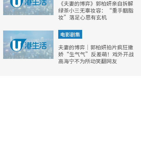
《夫妻的博弈》郭柏妍亲自拆解
绿茶小三无辜妆容：“重手胭脂
妆”落足心思有玄机
电影剧集
夫妻的博弈｜郭柏妍拍片疯狂撒
娇“生气气”反差萌！戏外开战
高海宁不为所动笑翻网友