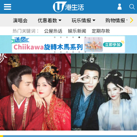
演唱会
优惠着数
玩乐情报
购物情报
热门关键词：
公屋热话
娱乐新闻
定期存款