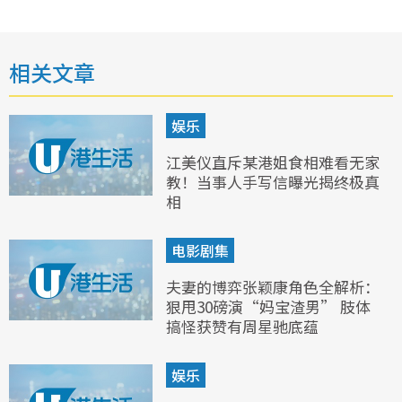
相关文章
娱乐
江美仪直斥某港姐食相难看无家
教！当事人手写信曝光揭终极真
相
电影剧集
夫妻的博弈张颖康角色全解析：
狠甩30磅演“妈宝渣男” 肢体
搞怪获赞有周星驰底蕴
娱乐