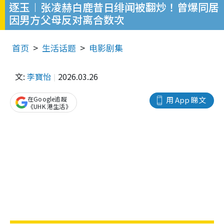
逐玉︱张凌赫白鹿昔日绯闻被翻炒！曾爆同居
因男方父母反对离合数次
首页
生活话题
电影剧集
文:
李寶怡
2026.03.26
在Google追蹤
用 App 睇文
《UHK 港生活》