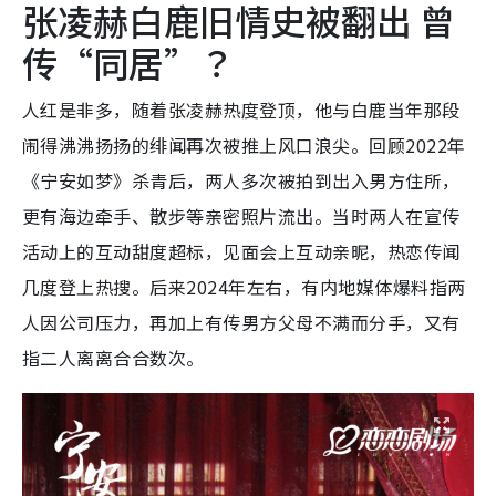
张凌赫白鹿旧情史被翻出 曾
传“同居”？
人红是非多，随着张凌赫热度登顶，他与白鹿当年那段
闹得沸沸扬扬的绯闻再次被推上风口浪尖。回顾2022年
《宁安如梦》杀青后，两人多次被拍到出入男方住所，
更有海边牵手、散步等亲密照片流出。当时两人在宣传
活动上的互动甜度超标，见面会上互动亲昵，热恋传闻
几度登上热搜。后来2024年左右，有内地媒体爆料指两
人因公司压力，再加上有传男方父母不满而分手，又有
指二人离离合合数次。