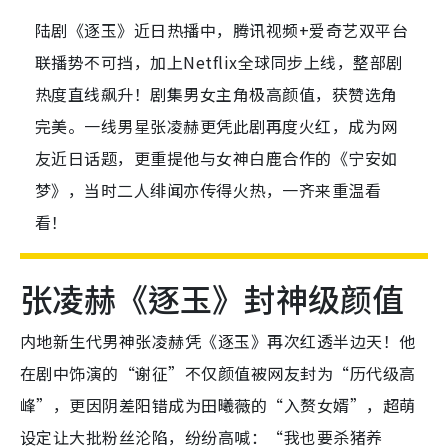
陆剧《逐玉》近日热播中，腾讯视频+爱奇艺双平台
联播势不可挡，加上Netflix全球同步上线，整部剧
热度直线飙升！剧集男女主角极高颜值，获赞选角
完美。一线男星张凌赫更凭此剧再度火红，成为网
友近日话题，更重提他与女神白鹿合作的《宁安如
梦》，当时二人绯闻亦传得火热，一齐来重温看
看！
张凌赫《逐玉》封神级颜值
内地新生代男神张凌赫凭《逐玉》再次红透半边天！他
在剧中饰演的“谢征”不仅颜值被网友封为“历代级高
峰”，更因阴差阳错成为田曦薇的“入赘女婿”，超萌
设定让大批粉丝沦陷，纷纷高喊：“我也要杀猪养