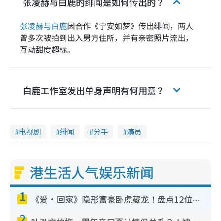
张凌赫与白鹿的绯闻是如何传出的？
张凌赫与白鹿
因合作《宁安如梦》传出绯闻，两人
曾多次被拍到出入男方住所，并有亲密照片流出，
互动甜度超标。
白鹿工作室发出单身声明有何用意？
电视剧
绯闻
分手
演员
港生活人气娱乐新闻
1
《爱·回家》隐形富豪卧虎藏龙！盘点12位财气逼人的有钱艺人：这位美女3亿身家不愁做
2