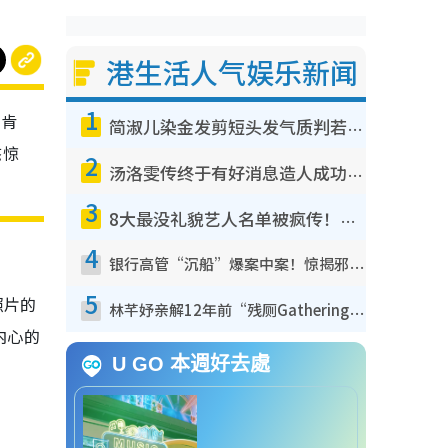
港生活人气娱乐新闻
1
受肯
简淑儿染金发剪短头发气质判若两人！吓坏老公麦大力都认不出：“你做什么？”
态惊
2
汤洛雯传终于有好消息造人成功！两大细节曝孕味极浓引猜测：大肚婆先会咁！
3
8大最没礼貌艺人名单被疯传！网友揭发明星真面目，一致数落这一位是无品天花板？
4
银行高管“沉船”爆案中案！惊揭邪教洗脑操控卖淫被吞600万，幕后黑手讲多错多
5
照片的
林芊妤亲解12年前“残厕Gathering”真相！高层解约一句话重创尊严，至今拒返TVB
内心的
U GO 本週好去處