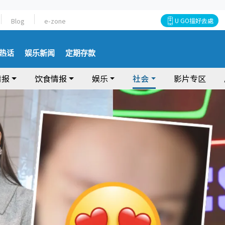
Blog
e-zone
U GO搵好去處
热话
娱乐新闻
定期存款
情报
饮食情报
娱乐
社会
影片专区