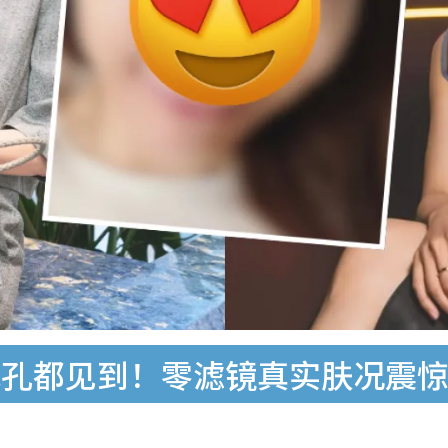
毛孔都见到！零滤镜真实肤况震