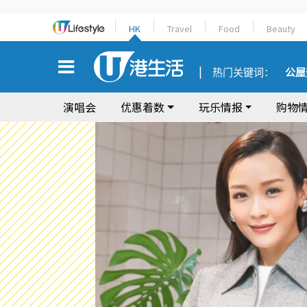
HK
Travel
Food
Beauty
热门关键词：
公屋
演唱会
优惠着数
玩乐情报
购物