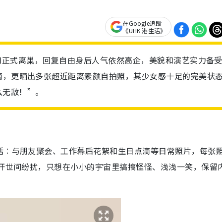
在Google追蹤
《UHK 港生活》
年1月正式离巢，回复自由身后人气依然高企，美貌和演艺实力备
滴，更晒出多张超近距离素颜自拍照，其少女感十足的完美状
么无敌！”。
括︰与朋友聚会、工作幕后花絮和生日点滴等日常照片，每张
抛开世间纷扰，只想在小小的宇宙里搞搞怪怪、浅浅一笑，保留