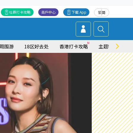
社群打卡攻略
商戶中心
下載 App
繁
简
周围游
18区好去处
香港打卡攻略
主题特集