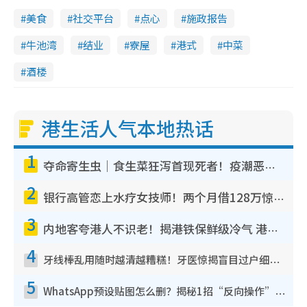
美食
社交平台
点心
施政报告
牛池湾
结业
寮屋
港式
中菜
酒楼
港生活人气本地热话
1
夺命寄生虫｜食生菜狂泻首现死者！疫潮恶化录1.8万宗病例 揭洗菜3大谬误
2
银行高管恋上水疗女技师！两个月借128万惊觉“沉船”沉落火海 揭背后疑似邪教操控卖淫
3
内地客夸港人不识老！揭港铁保鲜级冷气 港人求放过：别投诉
4
牙线棒乱用随时越清越糟糕！牙医惊揭盲目过户细菌恐致蛀牙：这种才是日常真保养
5
WhatsApp预设贴图怎么删？揭秘1招“反向操作”还原简洁界面 附3步实测教程