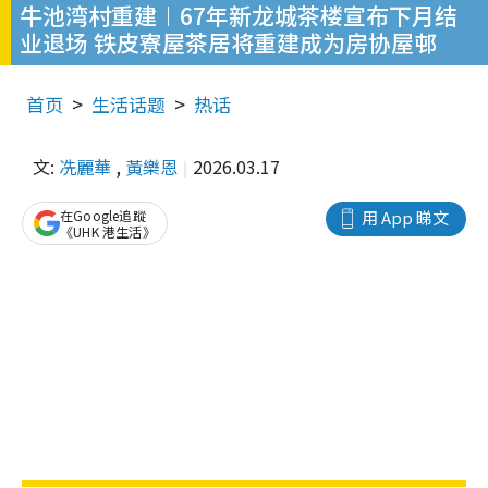
牛池湾村重建︱67年新龙城茶楼宣布下月结
业退场 铁皮寮屋茶居将重建成为房协屋邨
首页
生活话题
热话
文:
冼麗華
,
黃樂恩
2026.03.17
在Google追蹤
用 App 睇文
《UHK 港生活》