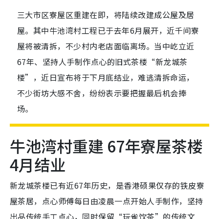
三大市区寮屋区重建在即，将陆续改建成公屋及居
屋。其中牛池湾村工程已于去年6月展开，近千间寮
屋将被清拆，不少村内老店面临离场。当中屹立近
67年、坚持人手制作点心的旧式茶楼“新龙城茶
楼”，近日宣布将于下月底结业，难逃清拆命运，
不少街坊大感不舍，纷纷表示要把握最后机会捧
场。
牛池湾村重建 67年寮屋茶楼
4月结业
新龙城茶楼已有近67年历史，是香港硕果仅存的铁皮寮
屋茶居，点心师傅每日由凌晨一点开始人手制作，坚持
出品传统手工点心，同时保留“玩雀饮茶”的传统文