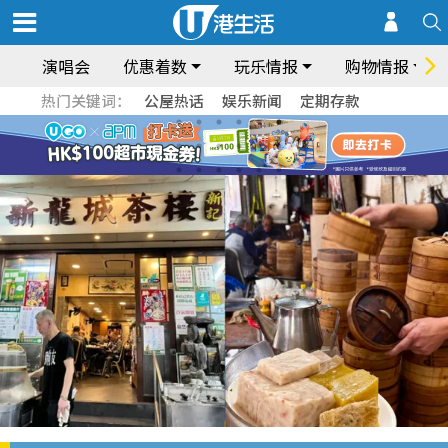
演唱会
优惠着数
玩乐情报
购物情报
热门关键词：
公屋热话
娱乐新闻
定期存款