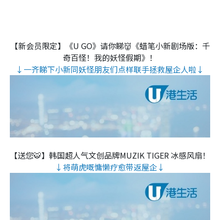
【新会员限定】《U GO》请你睇👹《蜡笔小新剧场版：千
奇百怪！我的妖怪假期》！
↓一齐睇下小新同妖怪朋友们点样联手拯救屋企人啦↓
【送您🐯】韩国超人气文创品牌MUZIK TIGER 冰感风扇！
↓将萌虎嘅慵懒疗愈带返屋企↓