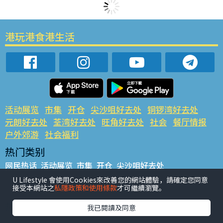
港玩港食港生活
活动展览
市集
开仓
尖沙咀好去处
铜锣湾好去处
元朗好去处
荃湾好去处
旺角好去处
社会
餐厅情报
户外郊游
社会福利
热门类别
网民热话
活动展览
市集
开仓
尖沙咀好去处
铜锣湾好去处
元朗好去处
荃湾好去处
旺角好去处
社会
U Lifestyle 會使用Cookies來改善您的網站體驗，請確定您同意
接受本網站之
私隱政策和使用條款
才可繼續瀏覽。
餐厅情报
户外郊游
热门标签
我已閱讀及同意
#UGO揾好去处
#人气活动推介
#美食社群热话