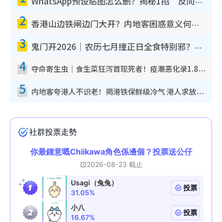
WhatsApp预设贴图怎么删？揭秘1招“反向操作”还原简洁界面 附3步实测教程
2
香港山边铁闸边门大开？内地客困惑意义何在！网友神回复：这种叫法理性防御
3
鬼门开2026｜农历七月撞正日全食特别邪？专家警告切忌做一事！揭4大禁忌+2招保平安
4
夺命寄生虫｜食生菜狂泻首现死者！疫潮恶化录1.8万宗病例 揭洗菜3大谬误
5
内地客夸港人不识老！揭港铁保鲜级冷气 港人求放过：别投诉