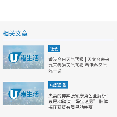
相关文章
社会
香港今日天气预报 | 天文台未来
九天香港天气预报 香港各区气
温一览
电影剧集
夫妻的博弈张颖康角色全解析：
狠甩30磅演“妈宝渣男” 肢体
搞怪获赞有周星驰底蕴