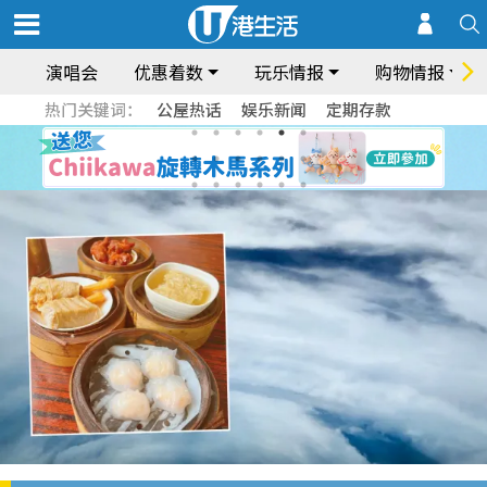
演唱会
优惠着数
玩乐情报
购物情报
热门关键词：
公屋热话
娱乐新闻
定期存款