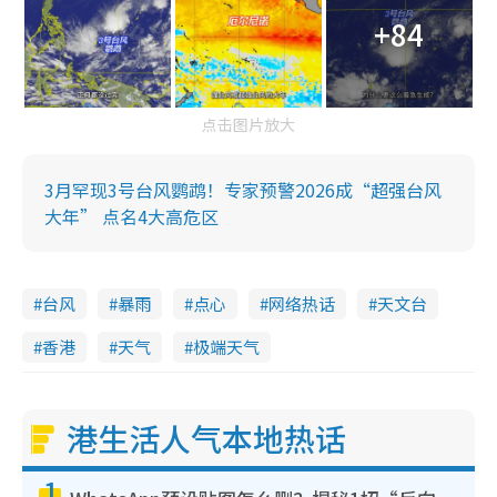
+84
点击图片放大
3月罕现3号台风鹦鹉！专家预警2026成“超强台风
大年” 点名4大高危区
台风
暴雨
点心
网络热话
天文台
香港
天气
极端天气
港生活人气本地热话
1