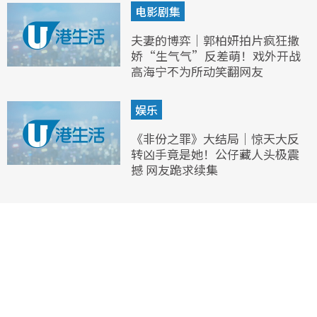
电影剧集
夫妻的博弈｜郭柏妍拍片疯狂撒
娇“生气气”反差萌！戏外开战
高海宁不为所动笑翻网友
娱乐
《非份之罪》大结局｜惊天大反
转凶手竟是她！公仔藏人头极震
撼 网友跪求续集