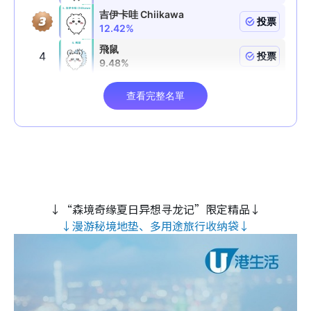
↓“森境奇缘夏日异想寻龙记”限定精品↓
↓漫游秘境地垫、多用途旅行收纳袋↓