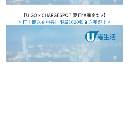
【U GO x CHARGESPOT 夏日消暑企划⚡】
> 打卡即送充电券！限量1000张🔋送完即止 <