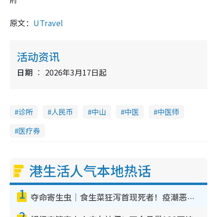
原文：
UTravel
活动资讯
日期
2026年3月17日起
诊所
人民币
中山
中医
中医师
医疗券
港生活人气本地热话
1
夺命寄生虫｜食生菜狂泻首现死者！疫潮恶化录1.8万宗病例 揭洗菜3大谬误
2