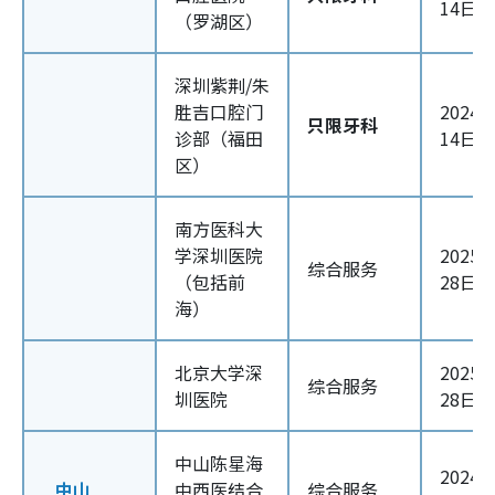
14日
（罗湖区）
深圳紫荆/朱
胜吉口腔门
2024
只限牙科
诊部（福田
14日
区）
南方医科大
学深圳医院
2025
综合服务
（包括前
28日
海）
北京大学深
2025
综合服务
圳医院
28日
中山陈星海
2024
中山
中西医结合
综合服务