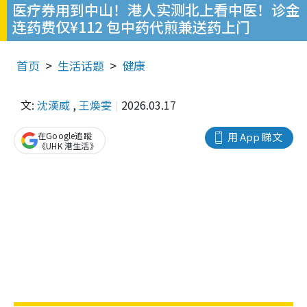
医疗券用到中山！港人实测北上看中医！诊金
连药费仅¥112 包中药代煎兼送药上门
首页
生活话题
健康
文:
沈漢威
,
王煥雯
2026.03.17
在Google追蹤
用 App 睇文
《UHK 港生活》