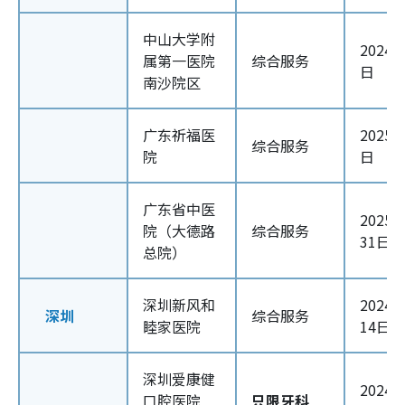
中山大学附
2024
属第一医院
综合服务
日
南沙院区
广东祈福医
2025
综合服务
院
日
广东省中医
2025
院（大德路
综合服务
31日
总院）
深圳新风和
2024
深圳
综合服务
睦家医院
14日
深圳爱康健
2024
口腔医院
只限牙科