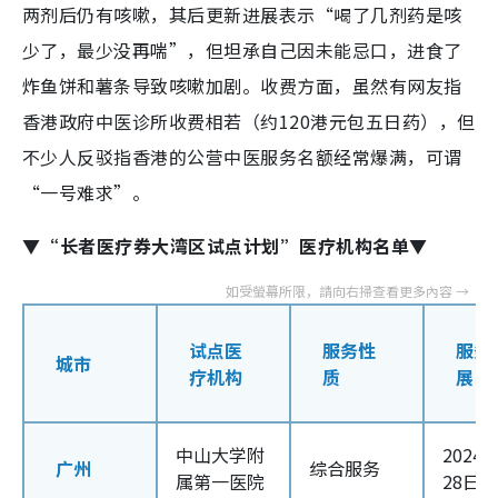
两剂后仍有咳嗽，其后更新进展表示“喝了几剂药是咳
少了，最少没再喘”，但坦承自己因未能忌口，进食了
炸鱼饼和薯条导致咳嗽加剧。收费方面，虽然有网友指
香港政府中医诊所收费相若（约120港元包五日药），但
不少人反驳指香港的公营中医服务名额经常爆满，可谓
“一号难求”。
▼“长者医疗券大湾区试点计划”医疗机构名单▼
试点医
服务性
服务
城市
疗机构
质
展日
中山大学附
2024
广州
综合服务
属第一医院
28日