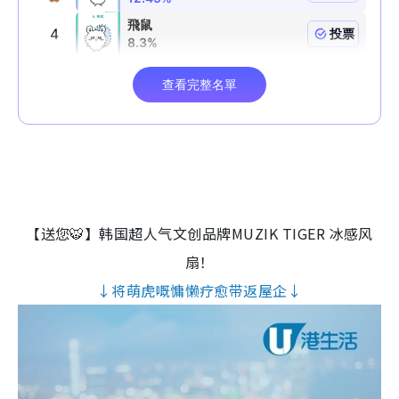
【送您🐯】韩国超人气文创品牌MUZIK TIGER 冰感风
扇！
↓将萌虎嘅慵懒疗愈带返屋企↓