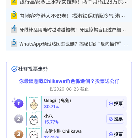
银行高管恋上水疗女技师！两个月借128万惊觉“沉船”沉落火海 揭背后疑似邪教操控卖淫
3
内地客夸港人不识老！揭港铁保鲜级冷气 港人求放过：别投诉
4
牙线棒乱用随时越清越糟糕！牙医惊揭盲目过户细菌恐致蛀牙：这种才是日常真保养
5
WhatsApp预设贴图怎么删？揭秘1招“反向操作”还原简洁界面 附3步实测教程