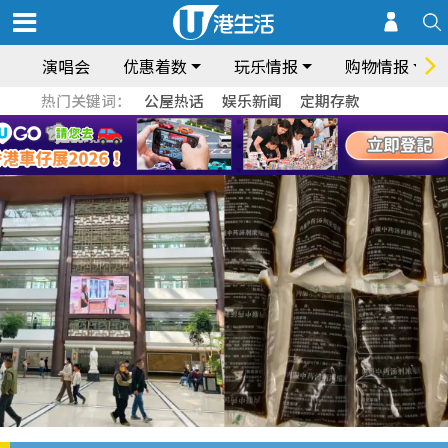
演唱会
优惠着数
玩乐情报
购物情报
热门关键词：
公屋热话
娱乐新闻
定期存款