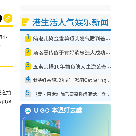
港生活人气娱乐新闻
1
谊小
简淑儿染金发剪短头发气质判若两人！吓坏老公麦大力都认不出：“你做什么？”
解
2
汤洛雯传终于有好消息造人成功！两大细节曝孕味极浓引猜测：大肚婆先会咁！
3
五索亲揭10年前负债人生逆袭奇迹！全靠去一地方转运后即遇上马先生
4
林芊妤亲解12年前“残厕Gathering”真相！高层解约一句话重创尊严，至今拒返TVB
5
报道拍
《爱·回家》隐形富豪卧虎藏龙！盘点12位财气逼人的有钱艺人：这位美女3亿身家不愁做
然已经
U GO 本週好去處