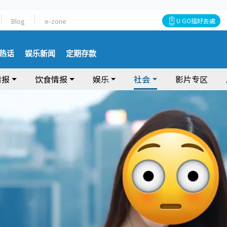
Blog
e-zone
U GO搵好去處
热话
娱乐新闻
定期存款
情报
饮食情报
娱乐
社会
影片专区