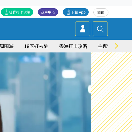
社群打卡攻略
商戶中心
下載 App
繁
简
周围游
18区好去处
香港打卡攻略
主题特集