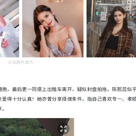
点击图片放大
拥抱，最后更一同搭上出租车离开，疑似封盘拍拖。陈熙蕊似
来爱得十分认真！她亦曾分享择偶条件，指自己喜欢专一、孝
享。