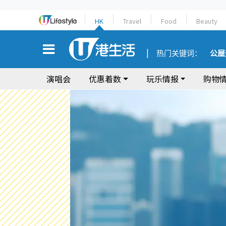
HK
Travel
Food
Beauty
热门关键词：
公屋
演唱会
优惠着数
玩乐情报
购物