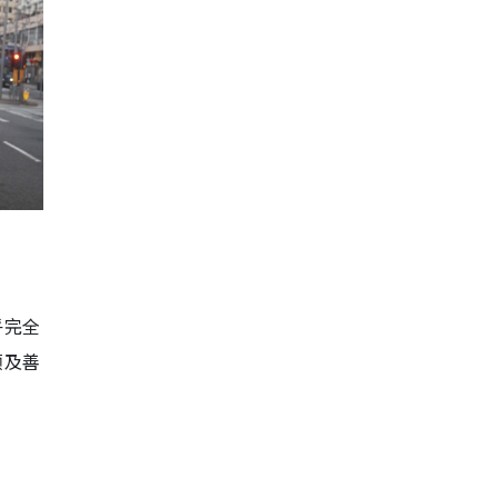
乎完全
顺及善