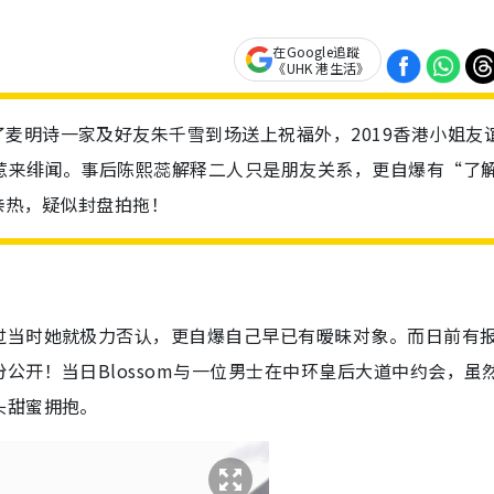
在Google追蹤
《UHK 港生活》
麦明诗一家及好友朱千雪到场送上祝福外，2019香港小姐友
因此惹来绯闻。事后陈熙蕊解释二人只是朋友关系，更自爆有“了
亲热，疑似封盘拍拖！
过当时她就极力否认，更自爆自己早已有暧昧对象。而日前有
公开！当日Blossom与一位男士在中环皇后大道中约会，虽
头甜蜜拥抱。