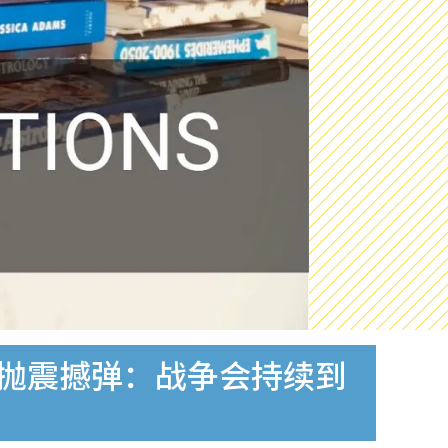
再抛震撼弹：战争会持续到