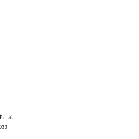
非，尤
33