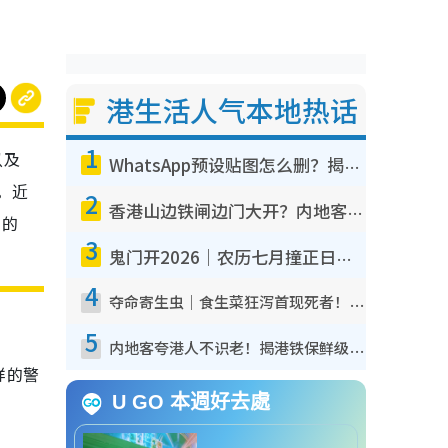
港生活人气本地热话
1
以及
WhatsApp预设贴图怎么删？揭秘1招“反向操作”还原简洁界面 附3步实测教程
。近
2
香港山边铁闸边门大开？内地客困惑意义何在！网友神回复：这种叫法理性防御
”的
3
鬼门开2026｜农历七月撞正日全食特别邪？专家警告切忌做一事！揭4大禁忌+2招保平安
4
夺命寄生虫｜食生菜狂泻首现死者！疫潮恶化录1.8万宗病例 揭洗菜3大谬误
5
内地客夸港人不识老！揭港铁保鲜级冷气 港人求放过：别投诉
祥的警
U GO 本週好去處