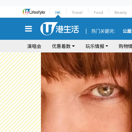
HK
Travel
Food
Beauty
热门关键词：
公屋
演唱会
优惠着数
玩乐情报
购物