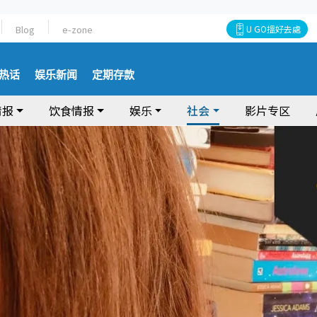
Blog
e-zone
U GO搵好去處
热话
娱乐新闻
定期存款
情报
饮食情报
娱乐
社会
影片专区