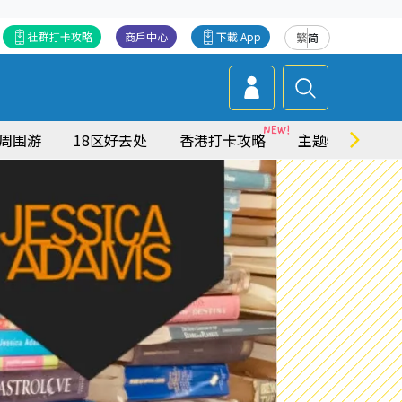
社群打卡攻略
商戶中心
下載 App
繁
简
周围游
18区好去处
香港打卡攻略
主题特集