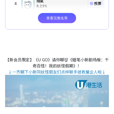
【新会员限定】《U GO》请你睇👹《蜡笔小新剧场版：千
奇百怪！我的妖怪假期》！
↓一齐睇下小新同妖怪朋友们点样联手拯救屋企人啦↓