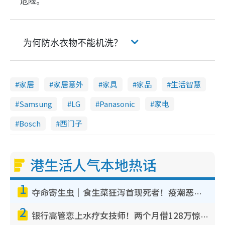
危险。
为何防水衣物不能机洗？
家居
家居意外
家具
家品
生活智慧
Samsung
LG
Panasonic
家电
Bosch
西门子
港生活人气本地热话
1
夺命寄生虫｜食生菜狂泻首现死者！疫潮恶化录1.8万宗病例 揭洗菜3大谬误
2
银行高管恋上水疗女技师！两个月借128万惊觉“沉船”沉落火海 揭背后疑似邪教操控卖淫