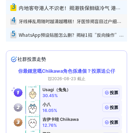
3
内地客夸港人不识老！揭港铁保鲜级冷气 港人求放过：别投诉
4
牙线棒乱用随时越清越糟糕！牙医惊揭盲目过户细菌恐致蛀牙：这种才是日常真保养
5
WhatsApp预设贴图怎么删？揭秘1招“反向操作”还原简洁界面 附3步实测教程