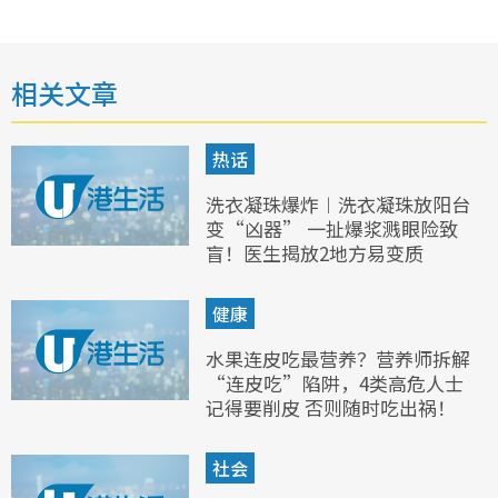
相关文章
热话
洗衣凝珠爆炸︱洗衣凝珠放阳台
变“凶器” 一扯爆浆溅眼险致
盲！医生揭放2地方易变质
健康
水果连皮吃最营养？营养师拆解
“连皮吃”陷阱，4类高危人士
记得要削皮 否则随时吃出祸！
社会