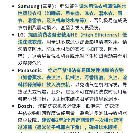
Samsung (三星)
： 强烈警告
请勿用洗衣机清洗防水
性塑胶衣料（如睡袋、尿布垫、泳衣、潜水衣、雨
衣、滑雪衣，及汽机车防水布等）
，否则极易造成洗
衣机剧烈震动损坏，甚至引发人员受伤。
LG
：
提醒消费者务必使用HE（High Efficiency）低
泡沫洗衣液
，用量过多或过少都会影响清洁效果。请
勿清洗防水、防泼水材质的衣物（如雨衣、防水
垫），这会导致洗衣机在脱水时产生剧烈震动甚至引
发爆裂危险。
Panasonic
：
绝对严禁将沾有易挥发性油脂的衣物
（如香蕉水、去渍油、机械油、芳香精油、汽油、涂
料稀释剂等）放入洗衣机
，以免油气在机内挥发，导
致起火或气爆。此外，建议不可在预约洗衣时使用皂
粉或小苏打粉，以免粉末结块阻塞管线导致漏水。
Bosch
：
滚筒洗衣机务必使用“低泡沫”洗衣液，
并依衣物脏污程度调整用量，避免过多泡沫导致机器
感应故障。
建议每2至3个月定期清理一次排水帮浦
过滤器（通常位于机器右下角），确保排水顺畅。