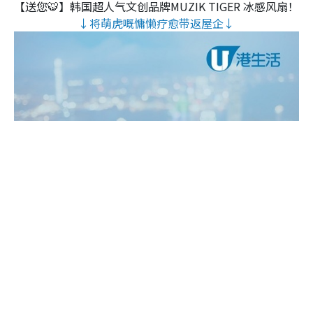
【送您🐯】韩国超人气文创品牌MUZIK TIGER 冰感风扇！
↓将萌虎嘅慵懒疗愈带返屋企↓