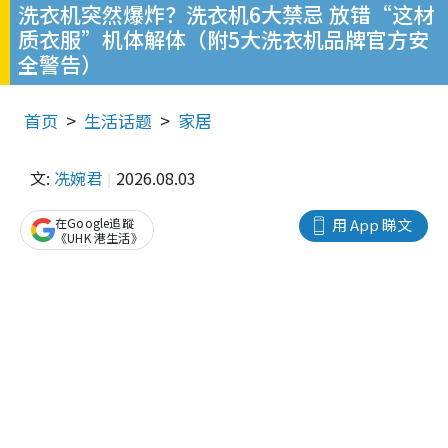
洗衣机突然爆炸？洗衣机6大禁忌 放错“这材
质衣服”机体解体（附5大洗衣机品牌官方安
全警告）
首页
生活话题
家居
文:
冼婉君
2026.08.03
在Google追蹤
用 App 睇文
《UHK 港生活》