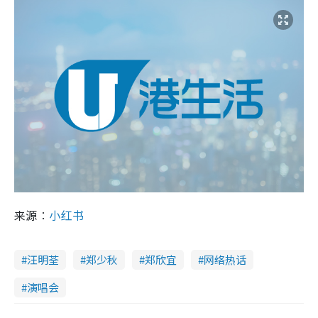
来源︰
小红书
汪明荃
郑少秋
郑欣宜
网络热话
演唱会