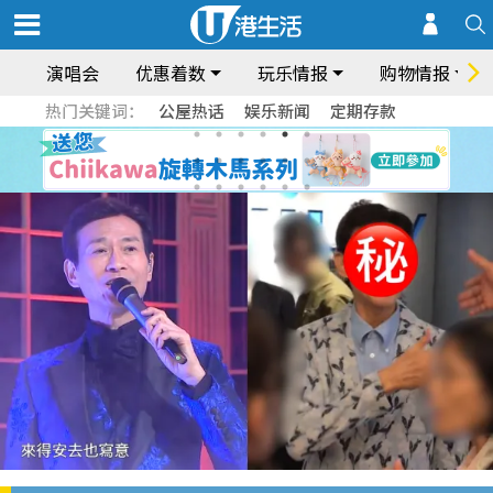
演唱会
优惠着数
玩乐情报
购物情报
热门关键词：
公屋热话
娱乐新闻
定期存款