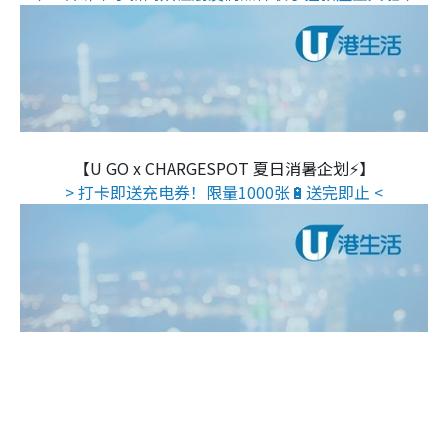
【U GO x CHARGESPOT 夏日消暑企划⚡】
> 打卡即送充电券！限量1000张🔋送完即止 <