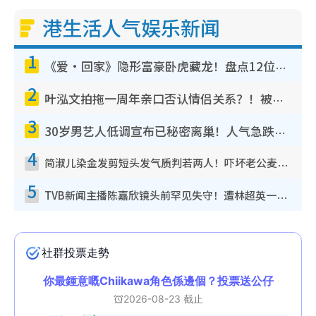
港生活人气娱乐新闻
1
《爱·回家》隐形富豪卧虎藏龙！盘点12位财气逼人的有钱艺人：这位美女3亿身家不愁做
2
叶泓文拍拖一周年亲口否认情侣关系？！被质疑感情造假竟称GM“普通同事”
3
30岁男艺人低调宣布已秘密离巢！人气急跌变失踪人口：“这几年过得并不容易”
4
简淑儿染金发剪短头发气质判若两人！吓坏老公麦大力都认不出：“你做什么？”
5
TVB新闻主播陈嘉欣镜头前罕见失守！遭林超英一句话突袭吓坏当场大笑