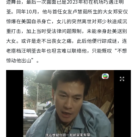
迹舞台，最后一次露面已是2023年初在机场巧遇汪明
荃。同年10月，他与首任女友卢慧茹所生的大女郑安仪
惊爆在美国自杀身亡，女儿的突然离世对郑少秋造成沉
重打击，加上当时受法律问题限制，未能亲身赴美送别
大女。或许是走不出丧女之痛，此后他便行踪成谜，连
老搭档汪明荃去年也坦言难以联络他，只能慨叹“不想
惊动他出山”。