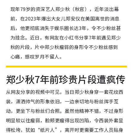
现年79岁的资深艺人郑少秋（秋官），近年淡出幕
前，在2023年爆出大女儿郑安仪在美国离世的消息
后，他更彻底消失于娱乐圈长达3年，令不少粉丝甚
为挂念。近日，有网友在小红书分享7年前遇见郑少
秋的片段，片中郑少秋瘦弱的身形令不少粉丝感到
心痛，感叹岁月不留人。
郑少秋7年前珍贵片段遭疯传
从网友分享的视频中可见，当日郑少秋身穿一套花纹西
装，潇洒帅气的形象依旧，一边亲切地与粉丝挥手互
动，更坐下与粉丝们合照。虽然他精神不错，不过身形
明显较以往瘦弱，脸颊更瘦得出现凹陷，令西装外套显
得松垮，犹如“纸片人”，离开时更需要工作人员贴身