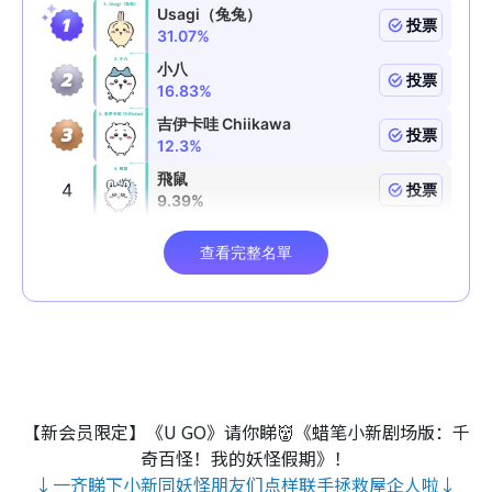
【新会员限定】《U GO》请你睇👹《蜡笔小新剧场版：千
奇百怪！我的妖怪假期》！
↓一齐睇下小新同妖怪朋友们点样联手拯救屋企人啦↓