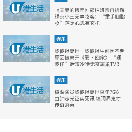
《夫妻的博弈》郭柏妍亲自拆解
绿茶小三无辜妆容：“重手胭脂
妆”落足心思有玄机
娱乐
黎彼得离世｜黎彼得生前因不明
原因被离开《爱·回家》 “通
波仔”后遭冷待无奈离巢TVB
娱乐
资深演员黎彼得离世享年76岁
由钟志光证实死讯 填词界鬼才
传奇落幕