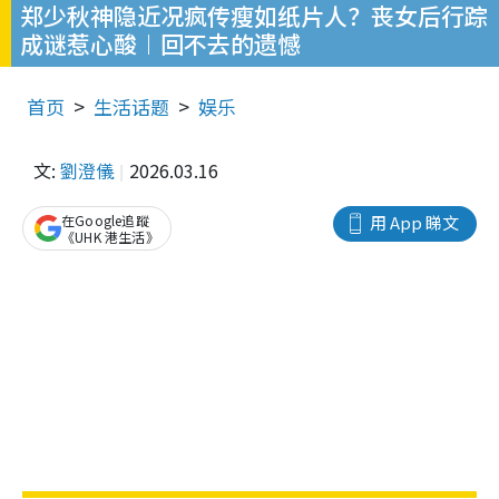
郑少秋神隐近况疯传瘦如纸片人？丧女后行踪
成谜惹心酸︱回不去的遗憾
首页
生活话题
娱乐
文:
劉澄儀
2026.03.16
在Google追蹤
用 App 睇文
《UHK 港生活》