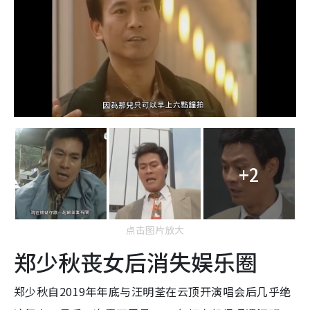
+2
点击图片放大
郑少秋丧女后消失娱乐圈
郑少秋自2019年年底与汪明荃在云顶开演唱会后几乎绝