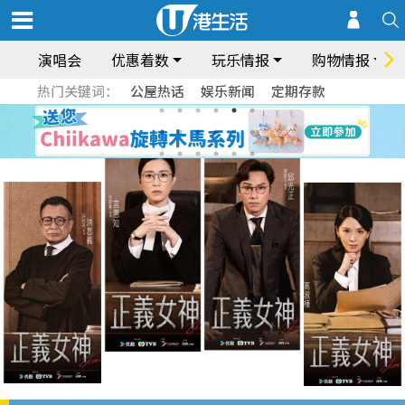
演唱会
优惠着数
玩乐情报
购物情报
热门关键词：
公屋热话
娱乐新闻
定期存款