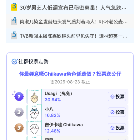
3
30岁男艺人低调宣布已秘密离巢！人气急跌变失踪人口：“这几年过得并不容易”
4
简淑儿染金发剪短头发气质判若两人！吓坏老公麦大力都认不出：“你做什么？”
5
TVB新闻主播陈嘉欣镜头前罕见失守！遭林超英一句话突袭吓坏当场大笑