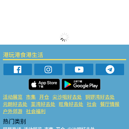
港玩港食港生活
活动展览
市集
开仓
尖沙咀好去处
铜锣湾好去处
元朗好去处
荃湾好去处
旺角好去处
社会
餐厅情报
户外郊游
社会福利
热门类别
网民热话
活动展览
市集
开仓
尖沙咀好去处