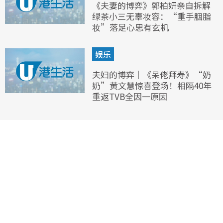
《夫妻的博弈》郭柏妍亲自拆解
绿茶小三无辜妆容：“重手胭脂
妆”落足心思有玄机
娱乐
夫妇的博弈｜《呆佬拜寿》“奶
奶”黄文慧惊喜登场！相隔40年
重返TVB全因一原因