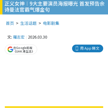
正义女神︱9大主要演员海报曝光 首发预告佘
诗曼法官霸气爆金句
首页
生活话题
电影剧集
文:
羅志宏
2026.03.30
在Google追蹤
用 App 睇文
《UHK 港生活》