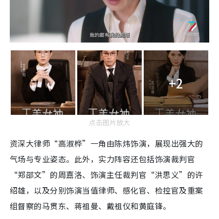
+2
点击图片放大
资深大律师“高淑桦”一角由陈炜饰演，展现出强大的
气场与专业姿态。此外，实力阵容还包括饰演裁判官
“郑邵文”的周嘉洛、饰演主任裁判官“洪思义”的许
绍雄，以及分别饰演当值律师、感化官、检控官及重案
组督察的马贯东、蒋祖曼、戴祖仪和黄庭锋。