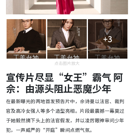
+3
点击图片放大
宣传片尽显“女王”霸气 阿
佘：由源头阻止恶魔少年
在最新曝光的两地首发预告片中，佘诗曼以法官、裁判
官及高冷女强人等多个造型亮相。片段最震撼一幕莫过
于她毅然摘下头上的法官假发，并以凌厉眼神审问少年
犯，一声威严的“开庭”瞬间点燃气氛。