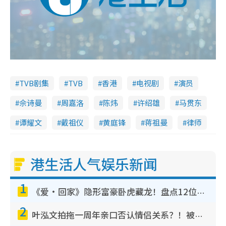
TVB剧集
TVB
香港
电视剧
演员
佘诗曼
周嘉洛
陈炜
许绍雄
马贯东
谭耀文
戴祖仪
黄庭锋
蒋祖曼
律师
港生活人气娱乐新闻
1
《爱·回家》隐形富豪卧虎藏龙！盘点12位财气逼人的有钱艺人：这位美女3亿身家不愁做
2
叶泓文拍拖一周年亲口否认情侣关系？！被质疑感情造假竟称GM“普通同事”