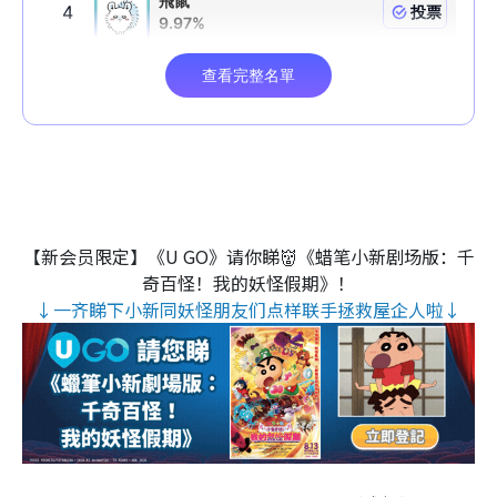
【新会员限定】《U GO》请你睇👹《蜡笔小新剧场版：千
奇百怪！我的妖怪假期》！
↓一齐睇下小新同妖怪朋友们点样联手拯救屋企人啦↓