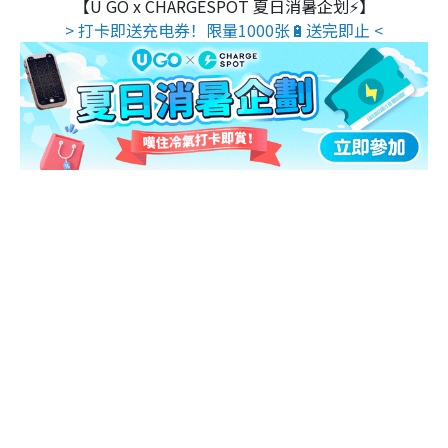
【U GO x CHARGESPOT 夏日消暑企划⚡】
> 打卡即送充电券！限量1000张🔋送完即止 <