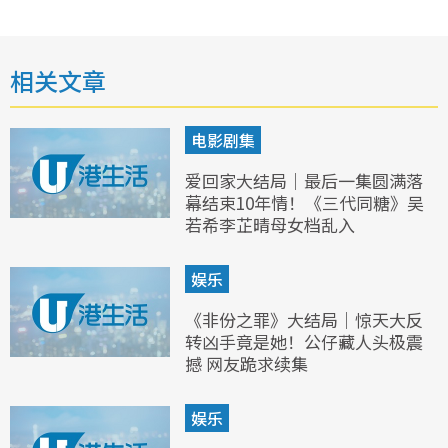
相关文章
电影剧集
爱回家大结局｜最后一集圆满落
幕结束10年情！《三代同糖》吴
若希李芷晴母女档乱入
娱乐
《非份之罪》大结局｜惊天大反
转凶手竟是她！公仔藏人头极震
撼 网友跪求续集
娱乐