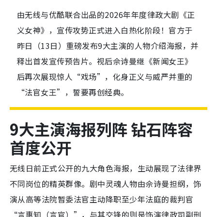
由无线与优酷联合出品的2026年年度律政大剧《正
义女神》，宣传攻势正式进入白热化阶段！官方于
昨日（13日）重磅发布9大主演的人物介绍海报，并
释出首发宣传预告片。视后佘诗曼继《新闻女王》
后再次展现惊人“戏场”，化身正义与威严并重的
“法官女王”，誓要再创经典。
9大主演海报列阵 钻石阵容
首度公开
无线日前正式公开的九大角色海报，生动展现了法律界
不同岗位的精英群像。剧中灵魂人物由佘诗曼担纲，饰
演从高等法院暂委法官主动降职至少年法庭的裁判官
“言惠知（言官）”，与其交锋的则是饰演律政司副刑