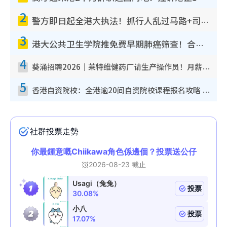
2
警方即日起全港大执法！抓行人乱过马路+司机不专注驾驶！乱过马路罚$2000
3
港大公共卫生学院推免费早期肺癌筛查！合资格人士将获全额资助定期血液化验/电脑断层扫描/风险评估
4
葵涌招聘2026｜莱特维健药厂请生产操作员！月薪高达$1.7万 冷气厂房/五天工作/保障双粮
5
香港自资院校：全港逾20间自资院校课程报名攻略 留位费可退/申请日期/报名链接