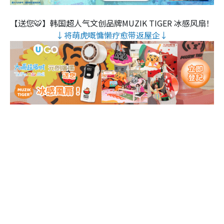
【送您🐯】韩国超人气文创品牌MUZIK TIGER 冰感风扇！
↓将萌虎嘅慵懒疗愈带返屋企↓