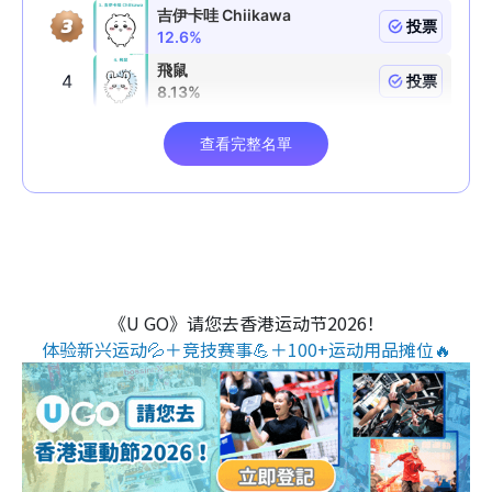
《U GO》请您去香港运动节2026！
体验新兴运动💦＋竞技赛事💪＋100+运动用品摊位🔥