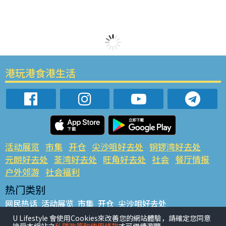
港玩港食港生活
活动展览
市集
开仓
尖沙咀好去处
铜锣湾好去处
元朗好去处
荃湾好去处
旺角好去处
社会
餐厅情报
户外郊游
社会福利
热门类别
网民热话
活动展览
市集
开仓
尖沙咀好去处
铜锣湾好去处
元朗好去处
荃湾好去处
旺角好去处
社会
U Lifestyle 會使用Cookies來改善您的網站體驗，請確定您同意