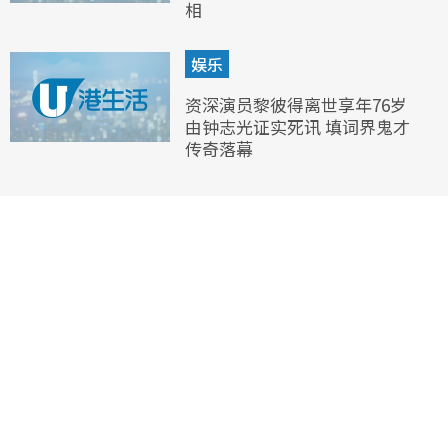
相
娱乐
资深演员黎彼得离世享年76岁
由钟志光证实死讯 填词界鬼才
传奇落幕