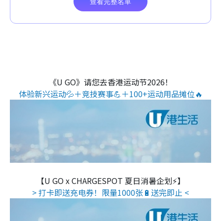
《U GO》请您去香港运动节2026！
体验新兴运动💦＋竞技赛事💪＋100+运动用品摊位🔥
【U GO x CHARGESPOT 夏日消暑企划⚡】
> 打卡即送充电券！限量1000张🔋送完即止 <