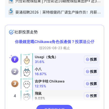
六合彩搅珠结果 | 六合彩近10期搅珠结果出炉+ 近30期最旺热门中奖号码
5
葵涌招聘2026｜莱特维健药厂请生产操作员！月薪高达$1.7万 冷气厂房/五天工作/保障双粮