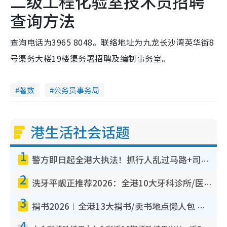
二级工程化验室技术员招聘
查询方法
查询电话为3965 8048。联络地址为九龙长沙湾英华街8
号渠务大楼19楼渠务署招聘及编制事务室。
著数
公务员事务局
港生活社会话题
1
警方即日起全港大执法！抓行人乱过马路+司机不专注驾驶！乱过马路罚$2000
2
洗牙平靓正推荐2026：全港10大牙科诊所/医院懒人包，夜诊至8点/镇静洁牙/医疗券适用
3
捐书2026︱全港13大捐书/卖书地点懒人包 二手课本最高$150＋旧书换免费咖啡/戏票
4