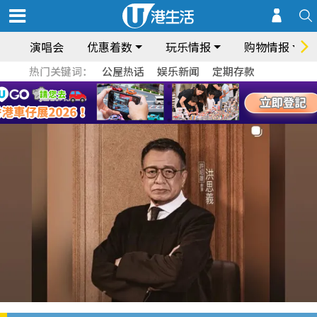
演唱会
优惠着数
玩乐情报
购物情报
热门关键词：
公屋热话
娱乐新闻
定期存款