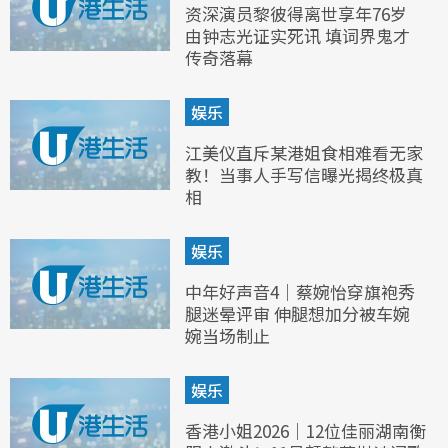
资深演员黎彼得离世享年76岁
由钟志光证实死讯 填词界鬼才
传奇落幕
娱乐
江美仪直斥某港姐食相难看无家
教！当事人手写信曝光揭终极真
相
娱乐
中年好声音4｜蔡婉怡穿旗袍秀
腿迷晕评审 伸腿想加分被车婉
婉当场制止
娱乐
香港小姐2026｜12位佳丽湖南衡