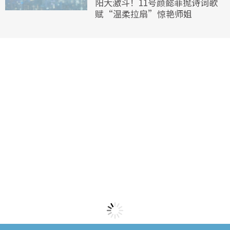
阳大激斗！11号颜懿菲抛诗词歌
赋“温柔拉扇”惊艳师姐