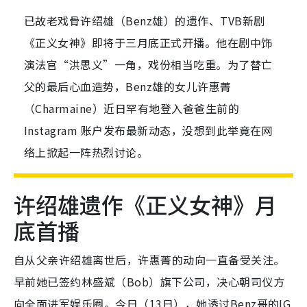
已故老戏骨许绍雄（Benz雄）的遗作、TVB新剧
《正义女神》即将于三月底正式开播。他在剧中饰
演法官“洪思义”一角，戏份相当吃重。为了替亡
父的最后心血造势，Benz雄的女儿许惠菁
（Charmaine）近日罕有地登入爸爸生前的
Instagram 账户发布最新动态，没想到此举竟在网
络上掀起一阵热烈讨论。
许绍雄遗作《正义女神》月
底首播
自从父亲许绍雄离世后，许惠菁的动向一直备受关注。
早前她已签约林盛斌（Bob）旗下公司，决心朝司仪方
向全面进军娱乐圈。今日（13日），她透过Benz哥的IG