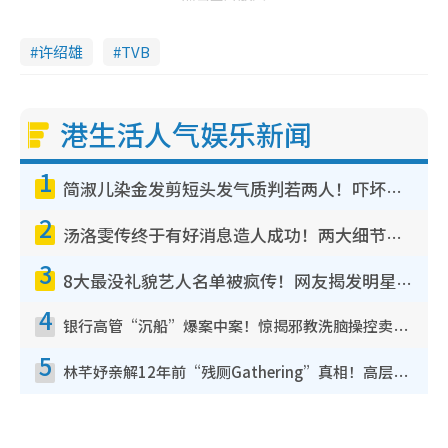
许绍雄
TVB
港生活人气娱乐新闻
1
简淑儿染金发剪短头发气质判若两人！吓坏老公麦大力都认不出：“你做什么？”
2
汤洛雯传终于有好消息造人成功！两大细节曝孕味极浓引猜测：大肚婆先会咁！
3
8大最没礼貌艺人名单被疯传！网友揭发明星真面目，一致数落这一位是无品天花板？
4
银行高管“沉船”爆案中案！惊揭邪教洗脑操控卖淫被吞600万，幕后黑手讲多错多
5
林芊妤亲解12年前“残厕Gathering”真相！高层解约一句话重创尊严，至今拒返TVB