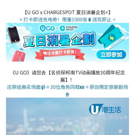
【U GO x CHARGESPOT 夏日消暑企划⚡】
> 打卡即送充电券！限量1000张🔋送完即止 <
《U GO》请您去【名侦探柯南TV动画播放30周年纪念
展】！
还原经典名场面📹＋30位角色同框📸＋原创限定感谢剧场
🍿