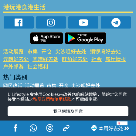
港玩港食港生活
活动展览
市集
开仓
尖沙咀好去处
铜锣湾好去处
元朗好去处
荃湾好去处
旺角好去处
社会
餐厅情报
户外郊游
社会福利
热门类别
网民热话
活动展览
市集
开仓
尖沙咀好去处
铜锣湾好去处
元朗好去处
荃湾好去处
旺角好去处
社会
U Lifestyle 會使用Cookies來改善您的網站體驗，請確定您同意
接受本網站之
私隱政策和使用條款
才可繼續瀏覽。
餐厅情报
户外郊游
热门标签
我已閱讀及同意
#UGO揾好去处
#人气活动推介
#美食社群热话
#亲子玩乐好去处
#ULifestyle应用程式
#限时抢
本周好去处
#UJetso礼物放送
#ULifestyle商户中心
#著数
#网络热话