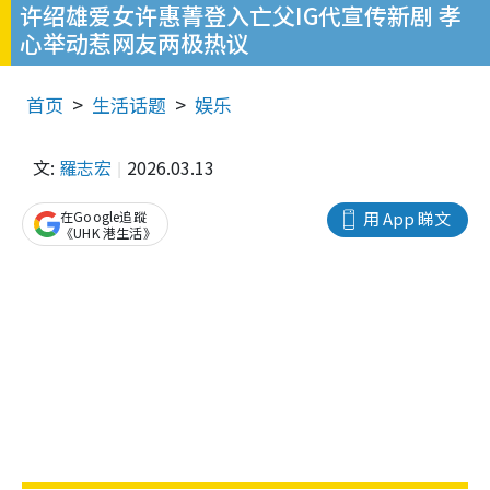
许绍雄爱女许惠菁登入亡父IG代宣传新剧 孝
心举动惹网友两极热议
首页
生活话题
娱乐
文:
羅志宏
2026.03.13
在Google追蹤
用 App 睇文
《UHK 港生活》