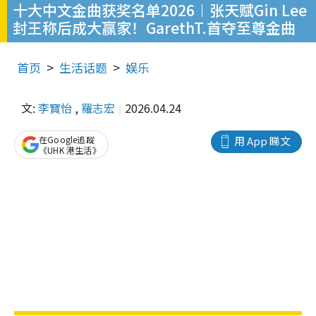
十大中文金曲获奖名单2026︱张天赋Gin Lee
封王称后成大赢家！GarethT.首夺至尊金曲
首页
生活话题
娱乐
文:
李寶怡
,
羅志宏
2026.04.24
在Google追蹤
用 App 睇文
《UHK 港生活》