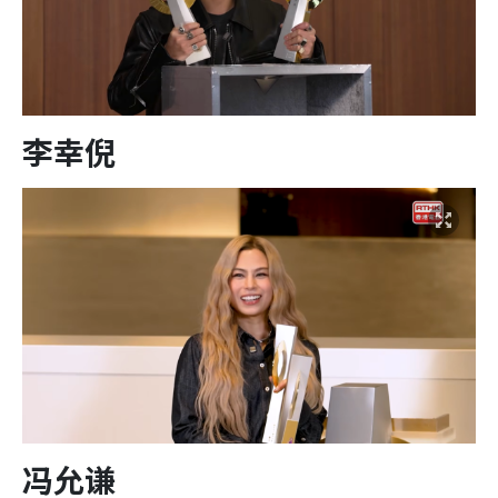
李幸倪
冯允谦