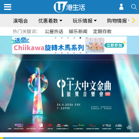
演唱会
优惠着数
玩乐情报
购物情报
热门关键词：
公屋热话
娱乐新闻
定期存款