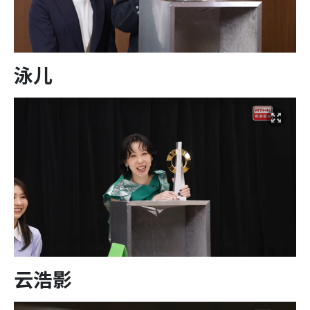
泳儿
云浩影