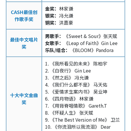
金奖：
林家谦
CASH最佳创
银奖：
冯允谦
作歌手奖
铜奖：
洪嘉豪
男歌手：
《Sweet & Sour》张天赋
最佳中文唱片
女歌手：
《Leap of Faith》Gin Lee
奖
乐队/组合：
《BLOOM》Pandora
1. 《我所看见的未来》 陈柏宇
2. 《白夜行》 Gin Lee
3. 《然之后》 冯允谦
4. 《我们什么都不是》 马天佑
5. 《爱情求生案内书》 吴业坤
十大中文金曲
6. 《四月物语》 林家谦
奖
7. 《用背脊唱情歌》 Gareth.T
8. 《怀疑人生》 张天赋
9. 《The Best Version of Me》 卫兰
10. 《你流泪所以我流泪》 Dear