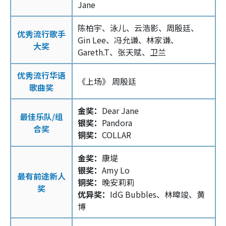
Jane
陈柏宇、泳儿、云浩影、周殷廷、
优秀流行歌手
Gin Lee、冯允谦、林家谦、
大奖
Gareth.T、张天赋、卫兰
优秀流行华语
《上场》 周殷廷
歌曲奖
金奖：
Dear Jane
最佳乐队/组
银奖：
Pandora
合奖
铜奖：
COLLAR
金奖：
康堤
银奖：
Amy Lo
最有前途新人
铜奖：
晚安莉莉
奖
优异奖：
IdG Bubbles、林暐竣、黄
博