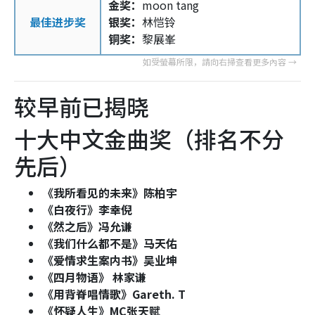
金奖：
moon tang
最佳进步奖
银奖：
林恺铃
铜奖：
黎展峯
较早前已揭晓
十大中文金曲奖（排名不分
先后）
《我所看见的未来》陈柏宇
《白夜行》李幸倪
《然之后》冯允谦
《我们什么都不是》马天佑
《爱情求生案内书》吴业坤
《四月物语》 林家谦
《用背脊唱情歌》Gareth. T
《怀疑人生》MC张天赋