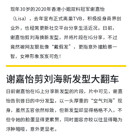
现年30岁的2020年香港小姐双料冠军谢嘉怡
（Lisa），去年宣布正式离巢TVB，积极投身商界创
业外，也经常更新社交平台分享生活近况。日前，
谢嘉怡剪刘海换新发型，并将片段在IG分享，不过
竟然被网友狠批像“戴假发”，更指意外撞脸蔡一
智，女神形象岌岌可危！
谢嘉怡剪刘海新发型大翻车
日前谢嘉怡在IG上分享新发型的片段，片中可见，谢嘉
怡告别昔日的中分发型，以一头厚重的“空气刘海”现
身，虽然五官依然标致，但
新发型却
显得格格不入，不
但令她的脸蛋显得更累赘，同时面容亦较以往显得略为
浮肿暗哑，意外更显老。