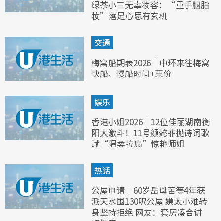
绿茶小三无辜妆容：“重手胭脂
妆”落足心思有玄机
交通
梅窝船期表2026｜中环来往梅窝
快船、慢船时间+票价
娱乐
香港小姐2026｜12位佳丽湖南衡
阳大激斗！11号颜懿菲抛诗词歌
赋“温柔拉扇”惊艳师姐
热话
公屋申请｜60岁岳母苦等4年获
派天水围130呎公屋 嫌太小难转
身坚持拒绝 网友：套房凑合讲