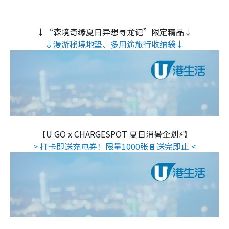
↓“森境奇缘夏日异想寻龙记”限定精品↓
↓漫游秘境地垫、多用途旅行收纳袋↓
【U GO x CHARGESPOT 夏日消暑企划⚡】
> 打卡即送充电券！限量1000张🔋送完即止 <