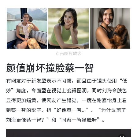
点击图片放大
颜值崩坏撞脸蔡一智
有网友对于新发型表示不习惯，而且由于镜头使用“低
炒”角度，令面型在视觉上变得圆润，同时刘海令肤色
显得更加蜡黄，使网友产生错觉，一度在谢嘉怡身上看
到蔡一智的影子，指“好像蔡一智...”、“为什么剪了
刘海更像蔡一智？”和“同蔡一智撞脸喔”。