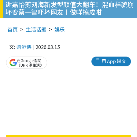
谢嘉怡剪刘海新发型颜值大翻车！混血样貌崩
坏变蔡一智吓坏网友︱做咩搞成咁
首页
生活话题
娱乐
文:
劉澄儀
2026.03.15
在Google追蹤
用 App 睇文
《UHK 港生活》