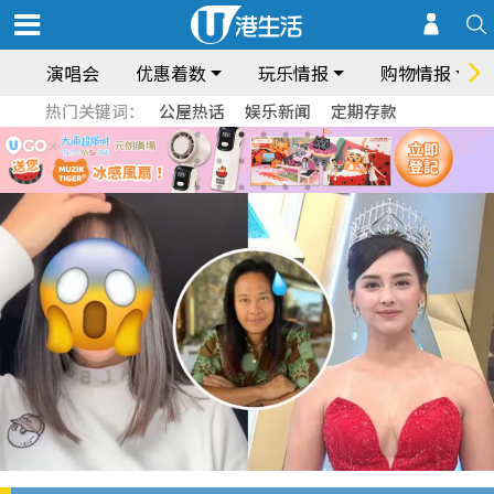
演唱会
优惠着数
玩乐情报
购物情报
热门关键词：
公屋热话
娱乐新闻
定期存款