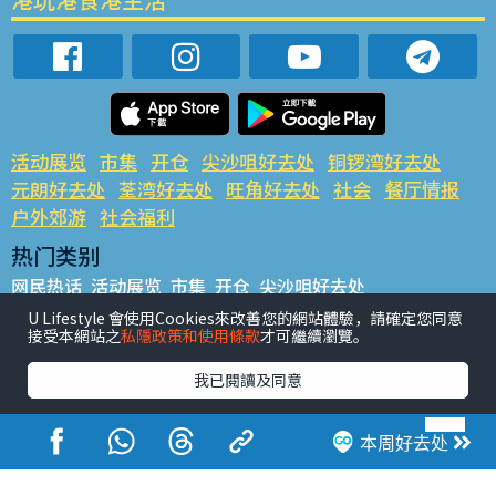
活动展览
市集
开仓
尖沙咀好去处
铜锣湾好去处
元朗好去处
荃湾好去处
旺角好去处
社会
餐厅情报
户外郊游
社会福利
热门类别
网民热话
活动展览
市集
开仓
尖沙咀好去处
铜锣湾好去处
元朗好去处
荃湾好去处
旺角好去处
社会
U Lifestyle 會使用Cookies來改善您的網站體驗，請確定您同意
接受本網站之
私隱政策和使用條款
才可繼續瀏覽。
餐厅情报
户外郊游
热门标签
我已閱讀及同意
#UGO揾好去处
#人气活动推介
#美食社群热话
#亲子玩乐好去处
#ULifestyle应用程式
#限时抢
本周好去处
#UJetso礼物放送
#ULifestyle商户中心
#著数
#网络热话