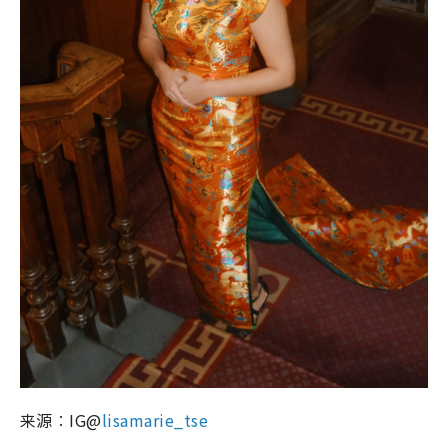
来源︰IG@
lisamarie_tse