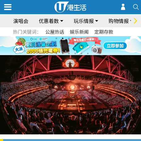
演唱会
优惠着数
玩乐情报
购物情报
热门关键词：
公屋热话
娱乐新闻
定期存款