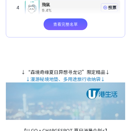
↓“森境奇缘夏日异想寻龙记”限定精品↓
↓漫游秘境地垫、多用途旅行收纳袋↓
【U GO x CHARGESPOT 夏日消暑企划⚡】