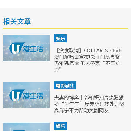
相关文章
娱乐
【突发取消】COLLAR × 4EVE
澳门演唱会宣布取消 门票售罄
仍难逃厄运 乐迷怒轰“不可抗
力”
电影剧集
夫妻的博弈｜郭柏妍拍片疯狂撒
娇“生气气”反差萌！戏外开战
高海宁不为所动笑翻网友
娱乐