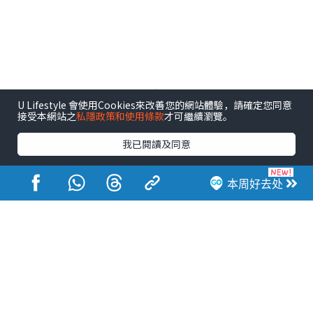
U Lifestyle 會使用Cookies來改善您的網站體驗，請確定您同意
接受本網站之
私隱政策和使用條款
才可繼續瀏覽。
港玩港食港生活
我已閱讀及同意
本周好去处
活动展览
市集
开仓
尖沙咀好去处
铜锣湾好去处
元朗好去处
荃湾好去处
旺角好去处
社会
餐厅情报
户外郊游
社会福利
热门类别