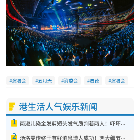
演唱会
五月天
消委会
启德
演唱会
港生活人气娱乐新闻
1
简淑儿染金发剪短头发气质判若两人！吓坏老公麦大力都认不出：“你做什么？”
2
汤洛雯传终于有好消息造人成功！两大细节曝孕味极浓引猜测：大肚婆先会咁！