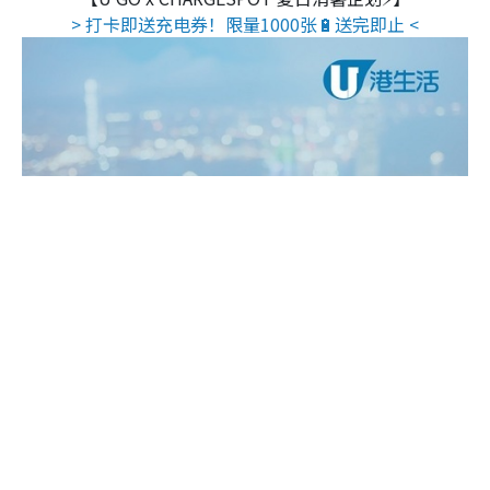
> 打卡即送充电券！限量1000张🔋送完即止 <