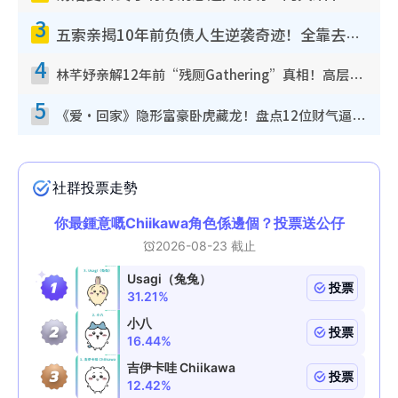
3
五索亲揭10年前负债人生逆袭奇迹！全靠去一地方转运后即遇上马先生
4
林芊妤亲解12年前“残厕Gathering”真相！高层解约一句话重创尊严，至今拒返TVB
5
《爱·回家》隐形富豪卧虎藏龙！盘点12位财气逼人的有钱艺人：这位美女3亿身家不愁做