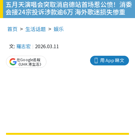
五月天演唱会突取消启德站首场惹公愤！消委
会接24宗投诉涉款逾6万 海外歌迷损失惨重
首页
生活话题
娱乐
文:
羅志宏
2026.03.11
在Google追蹤
用 App 睇文
《UHK 港生活》