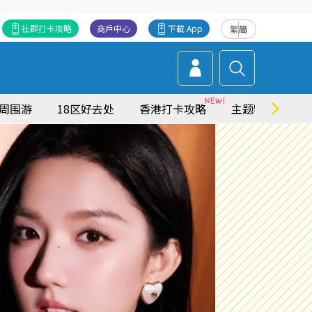
社群打卡攻略
商戶中心
下載 App
繁
简
周围游
18区好去处
香港打卡攻略
主题特集