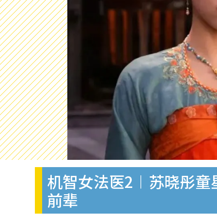
机智女法医2︱苏晓彤童
前辈