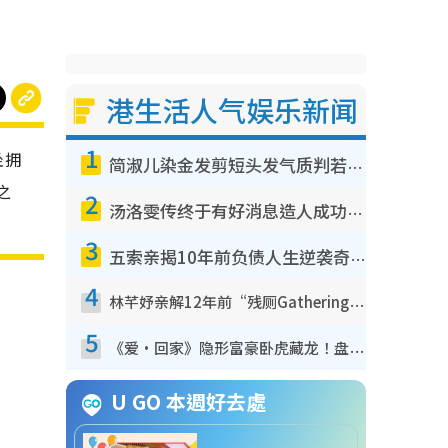
港生活人气娱乐新闻
1
坐拥
简淑儿染金发剪短头发气质判若两人！吓坏老公麦大力都认不出：“你做什么？”
之
2
汤洛雯传终于有好消息造人成功！两大细节曝孕味极浓引猜测：大肚婆先会咁！
3
五索亲揭10年前负债人生逆袭奇迹！全靠去一地方转运后即遇上马先生
4
林芊妤亲解12年前“残厕Gathering”真相！高层解约一句话重创尊严，至今拒返TVB
5
《爱·回家》隐形富豪卧虎藏龙！盘点12位财气逼人的有钱艺人：这位美女3亿身家不愁做
U GO 本週好去處