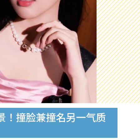
景！撞脸兼撞名另一气质