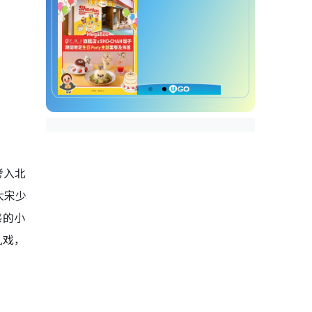
考入北
大宋少
感的小
吼戏，