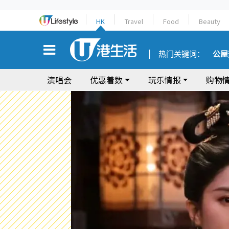
HK
Travel
Food
Beauty
热门关键词：
公屋
演唱会
优惠着数
玩乐情报
购物