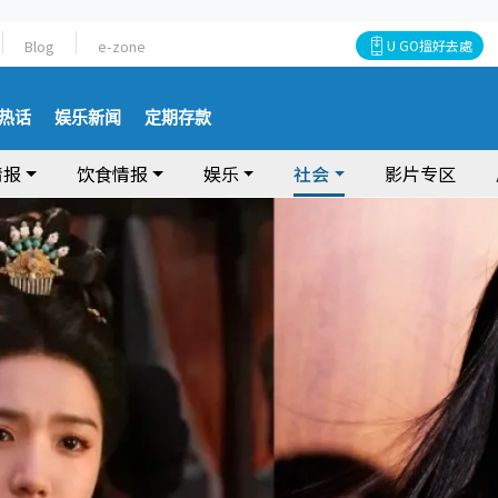
Blog
e-zone
U GO搵好去處
热话
娱乐新闻
定期存款
情报
饮食情报
娱乐
社会
影片专区