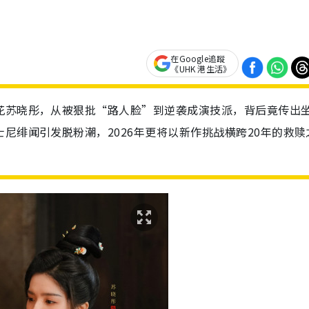
在Google追蹤
《UHK 港生活》
花苏晓彤，从被狠批“路人脸”到逆袭成演技派，背后竟传出
尼绯闻引发脱粉潮，2026年更将以新作挑战横跨20年的救赎
！