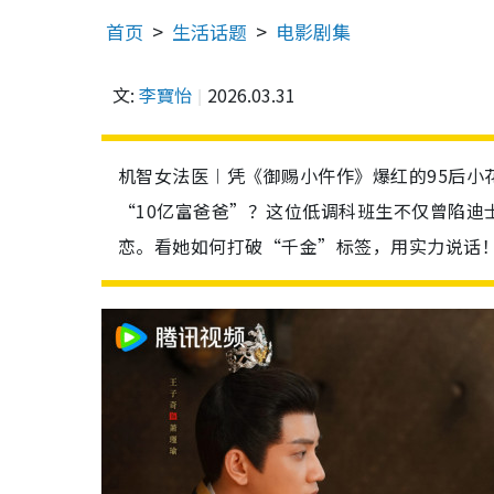
首页
生活话题
电影剧集
文:
李寶怡
2026.03.31
机智女法医︱凭《御赐小仵作》爆红的95后小
“10亿富爸爸”？这位低调科班生不仅曾陷迪士
恋。看她如何打破“千金”标签，用实力说话