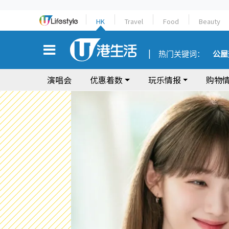
HK
Travel
Food
Beauty
热门关键词：
公屋
演唱会
优惠着数
玩乐情报
购物