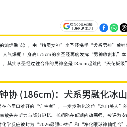
在Google追蹤
《UHK 港生活》
剧《在你的灿烂季节》，由“精灵女神”李圣经携手“犬系男神”蔡钟
人气爆棚 ！身高175cm的李圣经再度发挥“男神收割机”本
 ” 。其实李圣经过往合作的男神全是185cm起跳的“天花板级
钟协 (186cm)：犬系男融化冰
爱在心里口难开的“守护者”，一步步融化这位“冰山美人”
事故失去听力与部分记忆、长期陷在低潮的动画师，被评为安
化学反应被封为“2026最强CP档”和“净化眼球神仙组合”