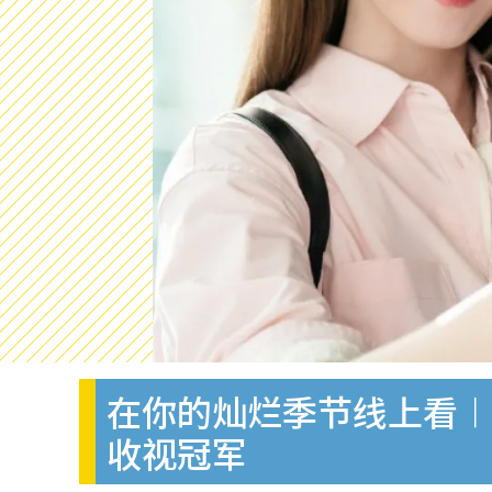
在你的灿烂季节线上看︱D
收视冠军