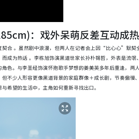
(185cm)：戏外呆萌反差互动成
度契合
。虽然剧中浪漫，但两人在记者会上因“比心心”默契
”而成为热话
。李栋旭饰演黑道世家长孙朴锡哲，外表是流氓
的角色。与李圣经饰演怀抱歌手梦想的姜美英多年后重逢，两
，但不少人形容更像黑道背景的家庭群像＋成长剧，节奏偏慢
想与希望的生活中，主角如何重新寻找出口。