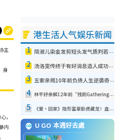
港生活人气娱乐新闻
1
协主
简淑儿染金发剪短头发气质判若两人！吓坏老公麦大力都认不出：“你做什么？”
2
汤洛雯传终于有好消息造人成功！两大细节曝孕味极浓引猜测：大肚婆先会咁！
”身
3
五索亲揭10年前负债人生逆袭奇迹！全靠去一地方转运后即遇上马先生
4
林芊妤亲解12年前“残厕Gathering”真相！高层解约一句话重创尊严，至今拒返TVB
山
5
《爱·回家》隐形富豪卧虎藏龙！盘点12位财气逼人的有钱艺人：这位美女3亿身家不愁做
的心，
U GO 本週好去處
静内
。