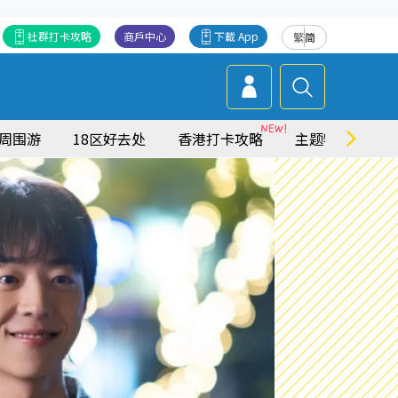
社群打卡攻略
商戶中心
下載 App
繁
简
周围游
18区好去处
香港打卡攻略
主题特集