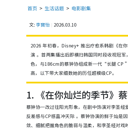
首页
生活话题
电影剧集
文:
李寶怡
2026.03.10
2026 年初春，Disney+ 推出疗愈系韩
演 。首两集播出后即横扫韩国同时段收视冠军，
色，与186cm的蔡钟协组成新一代“长腿 CP
高，以下带大家细数她的历任超模级CP。
1. 《在你灿烂的季节》蔡
蔡钟协一改过往阳光形象，在剧中饰演对李圣经
反差感与CP感直冲天际
。蔡钟协演的鲜于灿是因
敛、细腻把握角色的脆弱与温柔，和李圣经对戏时