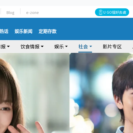
Blog
e-zone
U GO搵好去處
热话
娱乐新闻
定期存款
情报
饮食情报
娱乐
社会
影片专区