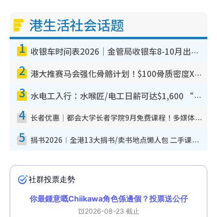
港生活社会话题
1
收银车时间表2026｜金管局收银车8-10月出没
2
港大推赛马会强化骨骼计划！$100骨质密度X光检
3
水电工入行：水喉匠/电工日薪可达$1,600 “铁
4
长者优惠｜都会大学长者学院9月免费课程！多媒体/微电影
5
捐书2026︱全港13大捐书/卖书地点懒人包 二手课本最高