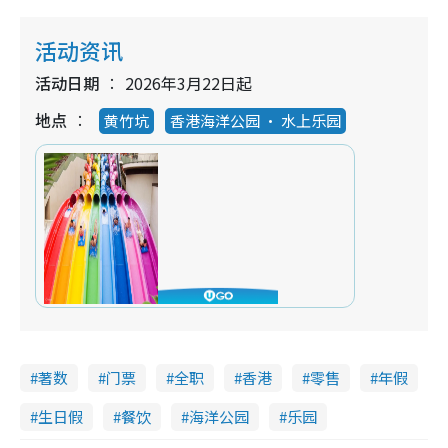
活动资讯
活动日期
2026年3月22日起
地点
黄竹坑
香港海洋公园 ‧ 水上乐园
著数
门票
全职
香港
零售
年假
生日假
餐饮
海洋公园
乐园