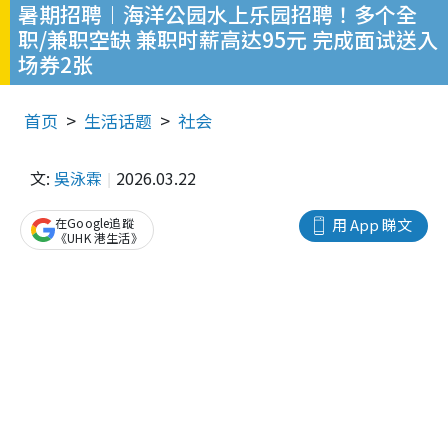
暑期招聘︱海洋公园水上乐园招聘！多个全
职/兼职空缺 兼职时薪高达95元 完成面试送入
场券2张
首页
生活话题
社会
文:
吳泳霖
2026.03.22
在Google追蹤
用 App 睇文
《UHK 港生活》