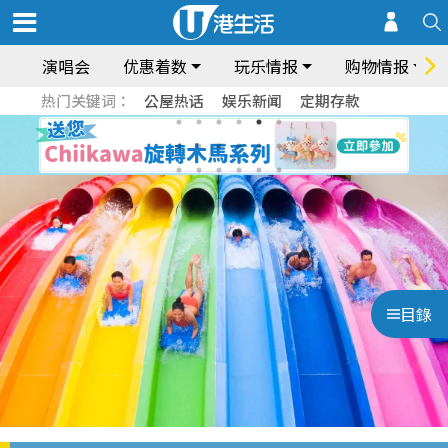
演唱会
优惠着数
玩乐情报
购物情报
热门关键词：
公屋热话
娱乐新闻
定期存款
目錄