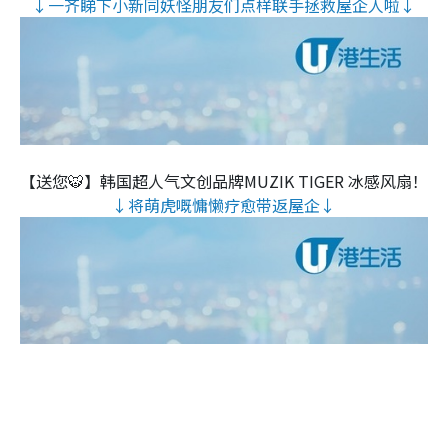
↓一齐睇下小新同妖怪朋友们点样联手拯救屋企人啦↓
【送您🐯】韩国超人气文创品牌MUZIK TIGER 冰感风扇！
↓将萌虎嘅慵懒疗愈带返屋企↓