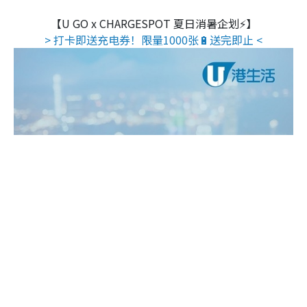
【U GO x CHARGESPOT 夏日消暑企划⚡】
> 打卡即送充电券！限量1000张🔋送完即止 <