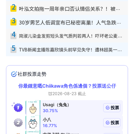
2
叶泓文拍拖一周年亲口否认情侣关系？！被质疑感情造假竟称GM“普通同事”
3
30岁男艺人低调宣布已秘密离巢！人气急跌变失踪人口：“这几年过得并不容易”
4
简淑儿染金发剪短头发气质判若两人！吓坏老公麦大力都认不出：“你做什么？”
5
TVB新闻主播陈嘉欣镜头前罕见失守！遭林超英一句话突袭吓坏当场大笑