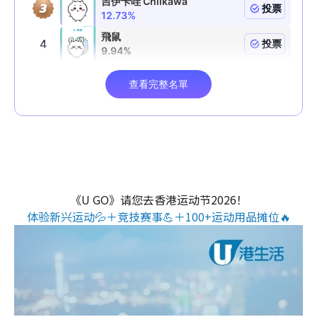
《U GO》请您去香港运动节2026！
体验新兴运动💦＋竞技赛事💪＋100+运动用品摊位🔥