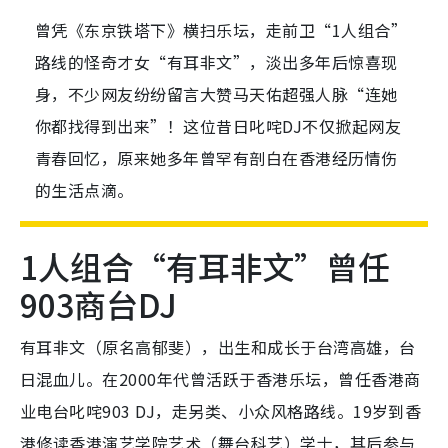
曾凭《东京铁塔下》横扫乐坛，走前卫“1人组合”
路线的怪奇才女“有耳非文”，淡出多年后惊喜现
身，不少网友纷纷留言大赞马天佑超强人脉“连她
你都找得到出来”！这位昔日叱咤DJ不仅掀起网友
青春回忆，原来她多年曾罕有剖白在香港经历情伤
的生活点滴。
1人组合“有耳非文”曾任
903商台DJ
有耳非文（原名高郁斐），出生和成长于台湾高雄，台
日混血儿。在2000年代曾活跃于香港乐坛，曾任香港商
业电台叱咤903 DJ，走另类、小众风格路线。19岁到香
港修读香港演艺学院艺术（舞台科艺）学士，其后参与