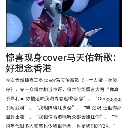
惊喜现身cover马天佑新歌：
好想念香港
今次竟然惊喜现身cover马天佑新歌《一世人做一次傻
仔》，令一众粉丝相当惊讶，粉丝纷纷留言大赞“你真
系犀利🔥 你搵返晒我啲青春返嚟😂😍”、“Omgggggg
系阿斐啊”、“我嗰阵得几岁😱”、“哗 劲喎 连佢你都
搵到出嚟”、“我相信香港嘅听众都会挂住你”、“千
禧年代很多人和事也令我很怀念，也是我们的Y2K。”