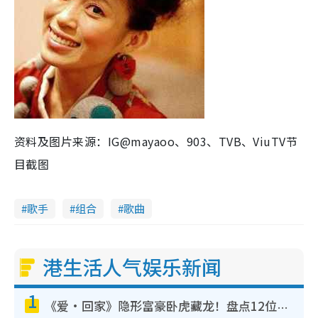
资料及图片来源：IG@mayaoo、903、TVB、ViuTV节
目截图
歌手
组合
歌曲
港生活人气娱乐新闻
1
《爱·回家》隐形富豪卧虎藏龙！盘点12位财气逼人的有钱艺人：这位美女3亿身家不愁做