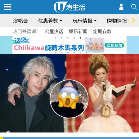
演唱会
优惠着数
玩乐情报
购物情报
热门关键词：
公屋热话
娱乐新闻
定期存款