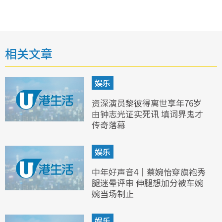
相关文章
娱乐
资深演员黎彼得离世享年76岁
由钟志光证实死讯 填词界鬼才
传奇落幕
娱乐
中年好声音4｜蔡婉怡穿旗袍秀
腿迷晕评审 伸腿想加分被车婉
婉当场制止
娱乐