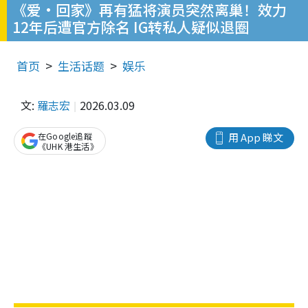
《爱·回家》再有猛将演员突然离巢！效力
12年后遭官方除名 IG转私人疑似退圈
首页
生活话题
娱乐
文:
羅志宏
2026.03.09
在Google追蹤
用 App 睇文
《UHK 港生活》