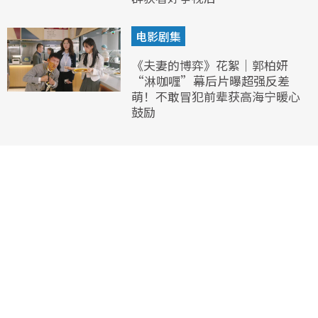
电影剧集
《夫妻的博弈》花絮｜郭柏妍
“淋咖喱”幕后片曝超强反差
萌！不敢冒犯前辈获高海宁暖心
鼓励