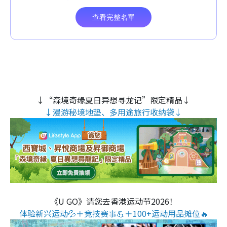
↓“森境奇缘夏日异想寻龙记”限定精品↓
↓漫游秘境地垫、多用途旅行收纳袋↓
《U GO》请您去香港运动节2026！
体验新兴运动💦＋竞技赛事💪＋100+运动用品摊位🔥