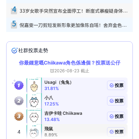
4
33岁女歌手突然宣布全面停工！断崖式暴瘦疑身体亮红灯！声明曝：将暂时淡出
5
倪嘉雯一刀剪短发新形象更加像陈自瑶！舍弃金色长发造型气质大变超惊喜