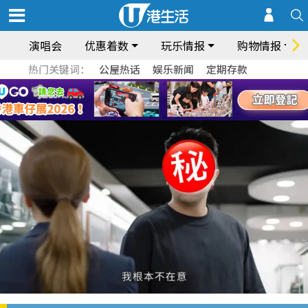
演唱会
优惠着数
玩乐情报
购物情报
热门关键词：
公屋热话
娱乐新闻
定期存款