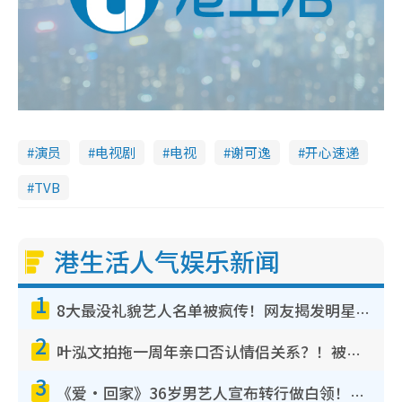
演员
电视剧
电视
谢可逸
开心速递
TVB
港生活人气娱乐新闻
1
8大最没礼貌艺人名单被疯传！网友揭发明星真面目，一致数落这一位是无品天花板？
2
叶泓文拍拖一周年亲口否认情侣关系？！被质疑感情造假竟称GM“普通同事”
3
《爱·回家》36岁男艺人宣布转行做白领！卸下艺人身份回归素人平淡生活