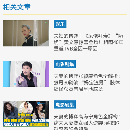
相关文章
娱乐
夫妇的博弈｜《呆佬拜寿》“奶
奶”黄文慧惊喜登场！相隔40年
重返TVB全因一原因
电影剧集
夫妻的博弈张颖康角色全解析：
狠甩30磅演“妈宝渣男” 肢体
搞怪获赞有周星驰底蕴
电影剧集
夫妻的博弈高海宁角色全解构：
癌末人妻变女强人逆袭 演技超
群获看好争视后