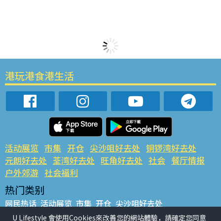
港玩港食港生活
活动展览
市集
开仓
尖沙咀好去处
铜锣湾好去处
元朗好去处
荃湾好去处
旺角好去处
社会
餐厅情报
户外郊游
社会福利
热门类别
网民热话
活动展览
市集
开仓
尖沙咀好去处
铜锣湾好去处
元朗好去处
荃湾好去处
旺角好去处
社会
U Lifestyle 會使用Cookies來改善您的網站體驗，請確定您同意