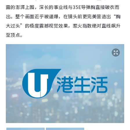
露的澎湃上围，深长的事业线与35E导弹胸直接破衣而
出。整个画面近乎被逼爆，在镜头前更完美营造出“胸
大过头”的极度震撼视觉效果，惹火指数绝对直线飙升
至顶点。