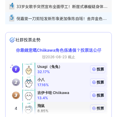
4
33岁女歌手突然宣布全面停工！断崖式暴瘦疑身体亮红灯！声明曝：将暂时淡出
5
倪嘉雯一刀剪短发新形象更加像陈自瑶！舍弃金色长发造型气质大变超惊喜