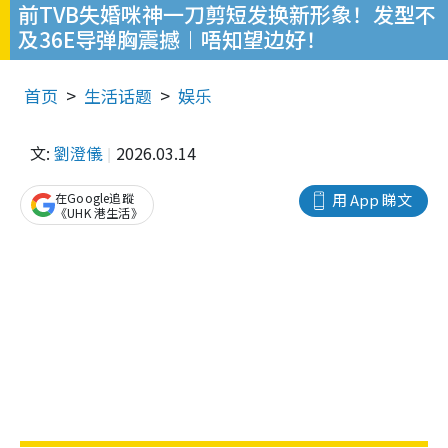
前TVB失婚咪神一刀剪短发换新形象！发型不
及36E导弹胸震撼︱唔知望边好！
首页
生活话题
娱乐
文:
劉澄儀
2026.03.14
在Google追蹤
用 App 睇文
《UHK 港生活》