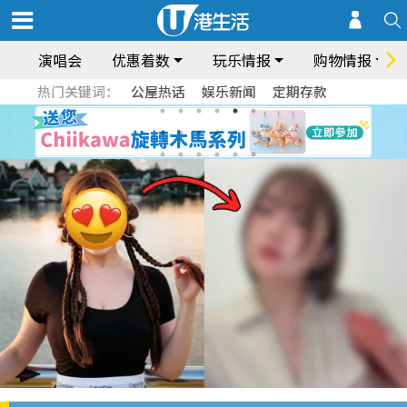
演唱会
优惠着数
玩乐情报
购物情报
热门关键词：
公屋热话
娱乐新闻
定期存款