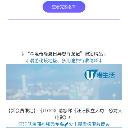
↓“森境奇缘夏日异想寻龙记”限定精品↓
↓漫游秘境地垫、多用途旅行收纳袋↓
【新会员限定】《U GO》请您睇《汪汪队立大功：恐龙大
电影》！
汪汪队勇闯神秘恐龙岛🦖火山爆发极限救援🔥