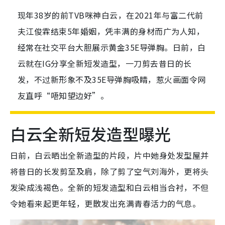
现年38岁的前TVB咪神白云，在2021年与富二代前
夫江俊霖结束5年婚姻，凭丰满的身材而广为人知，
经常在社交平台大胆展示黄金35E导弹胸。日前，白
云就在IG分享全新短发造型，一刀剪去昔日的长
发，不过新形象不及35E导弹胸吸睛，惹火画面令网
友直呼“唔知望边好”。
白云全新短发造型曝光
日前，白云晒出全新造型的片段，片中她身处发型屋并
将昔日的长发剪至及肩，除了剪了空气刘海外，更将头
发染成浅褐色。全新的短发造型和白云相当合衬，不但
令她看来起更年轻，更散发出充满青春活力的气息。