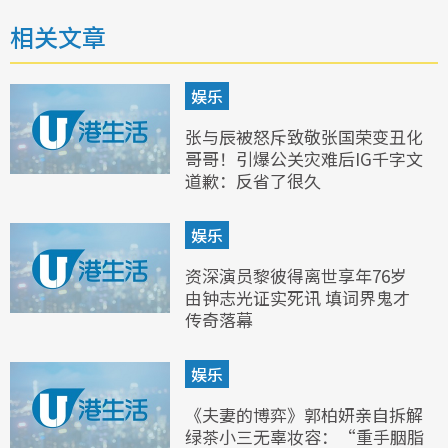
相关文章
娱乐
张与辰被怒斥致敬张国荣变丑化
哥哥！引爆公关灾难后IG千字文
道歉：反省了很久
娱乐
资深演员黎彼得离世享年76岁
由钟志光证实死讯 填词界鬼才
传奇落幕
娱乐
《夫妻的博弈》郭柏妍亲自拆解
绿茶小三无辜妆容：“重手胭脂