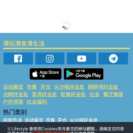
港玩港食港生活
活动展览
市集
开仓
尖沙咀好去处
铜锣湾好去处
元朗好去处
荃湾好去处
旺角好去处
社会
餐厅情报
户外郊游
社会福利
热门类别
网民热话
活动展览
市集
开仓
尖沙咀好去处
铜锣湾好去处
元朗好去处
荃湾好去处
旺角好去处
社会
U Lifestyle 會使用Cookies來改善您的網站體驗，請確定您同意