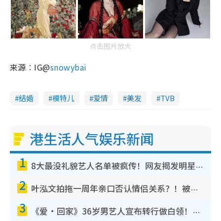
点击图片放大
来源︰IG@
snowybai
结婚
模特儿
爱情
美发
TVB
港生活人气娱乐新闻
1
8大最没礼貌艺人名单被疯传！网友揭发明星真面目，一致数落这一位是无品天花板？
2
叶泓文拍拖一周年亲口否认情侣关系？！被质疑感情造假竟称GM“普通同事”
3
《爱·回家》36岁男艺人宣布转行做白领！卸下艺人身份回归素人平淡生活