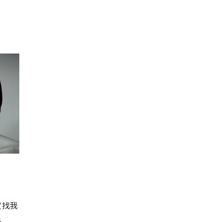
定找我
是