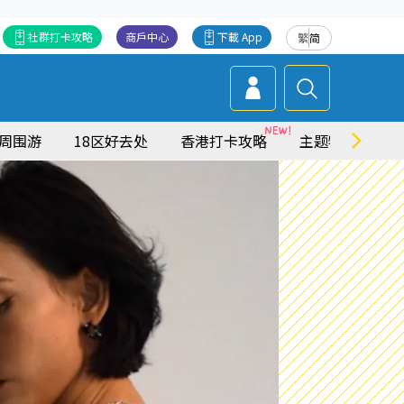
社群打卡攻略
商戶中心
下載 App
繁
简
周围游
18区好去处
香港打卡攻略
主题特集