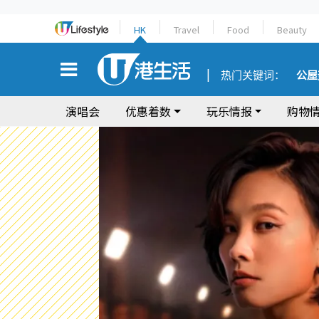
HK
Travel
Food
Beauty
热门关键词：
公屋
演唱会
优惠着数
玩乐情报
购物