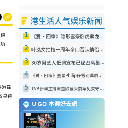
港生活人气娱乐新闻
1
，谈
《爱·回家》隐形富豪卧虎藏龙！盘点12位财气逼人的有钱艺人：这位美女3亿身家不愁做
成功
2
叶泓文拍拖一周年亲口否认情侣关系？！被质疑感情造假竟称GM“普通同事”
3
30岁男艺人低调宣布已秘密离巢！人气急跌变失踪人口：“这几年过得并不容易”
4
《爱·回家》童星Philip仔暂别幕前久违现身！15岁近况暴风成长长高变帅气少年
5
香港舞
TVB新闻主播陈嘉欣镜头前罕见失守！遭林超英一句话突袭吓坏当场大笑
仅是镜
U GO 本週好去處