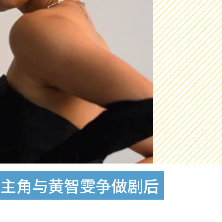
女主角与黄智雯争做剧后