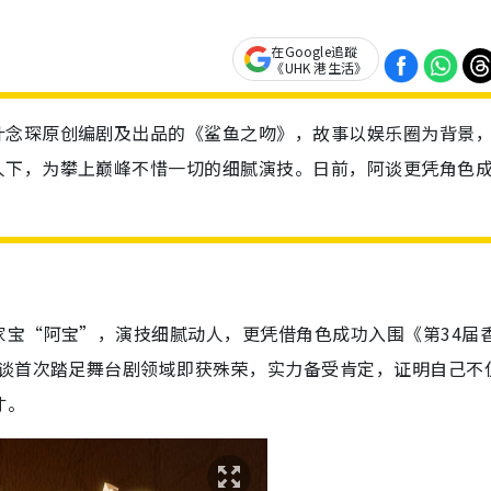
在Google追蹤
《UHK 港生活》
叶念琛原创编剧及出品的《鲨鱼之吻》，故事以娱乐圈为背景
人下，为攀上巅峰不惜一切的细腻演技。日前，阿谈更凭角色
。
家宝“阿宝”，演技细腻动人，更凭借角色成功入围《第34届
阿谈首次踏足舞台剧领域即获殊荣，实力备受肯定，证明自己不
才。