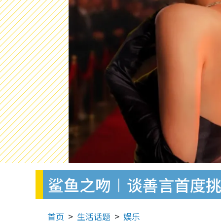
鲨鱼之吻︱谈善言首度
首页
生活话题
娱乐