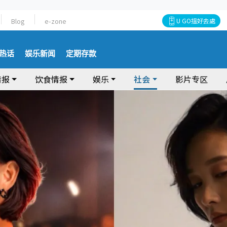
Blog
e-zone
U GO搵好去處
热话
娱乐新闻
定期存款
情报
饮食情报
娱乐
社会
影片专区