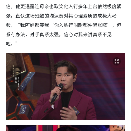
信。他更透露连母亲也取笑他入行多年上台依然极度紧
张，直认这场残酷的淘汰赛对其心理素质造成极大考
验，“我阿妈都笑我‘你入咗行咁耐都仲紧张嘅’，但
系冇办法，对手真系太强，信心对我来讲真系不见
咗。”