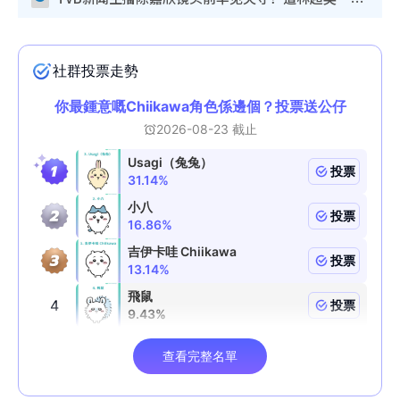
TVB新闻主播陈嘉欣镜头前罕见失守！遭林超英一句话突袭吓坏当场大笑