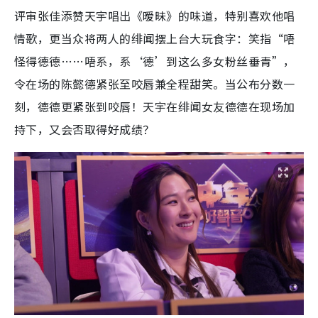
评审张佳添赞天宇唱出《暧昧》的味道，特别喜欢他唱
情歌，更当众将两人的绯闻摆上台大玩食字：笑指“唔
怪得德德……唔系，系‘德’到这么多女粉丝垂青”，
令在场的陈懿德紧张至咬唇兼全程甜笑。当公布分数一
刻，德德更紧张到咬唇！天宇在绯闻女友德德在现场加
持下，又会否取得好成绩？