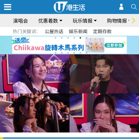
演唱会
优惠着数
玩乐情报
购物情报
热门关键词：
公屋热话
娱乐新闻
定期存款