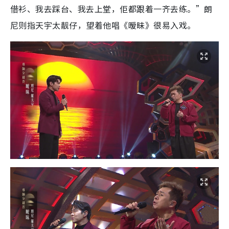
借衫、我去踩台、我去上堂，佢都跟着一齐去练。”朗
尼则指天宇太靓仔，望着他唱《暧昧》很易入戏。