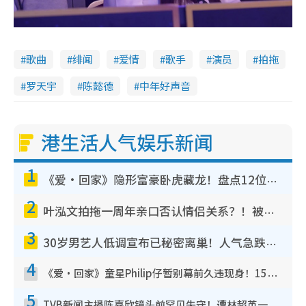
歌曲
绯闻
爱情
歌手
演员
拍拖
罗天宇
陈懿德
中年好声音
港生活人气娱乐新闻
1
《爱·回家》隐形富豪卧虎藏龙！盘点12位财气逼人的有钱艺人：这位美女3亿身家不愁做
2
叶泓文拍拖一周年亲口否认情侣关系？！被质疑感情造假竟称GM“普通同事”
3
30岁男艺人低调宣布已秘密离巢！人气急跌变失踪人口：“这几年过得并不容易”
4
《爱·回家》童星Philip仔暂别幕前久违现身！15岁近况暴风成长长高变帅气少年
5