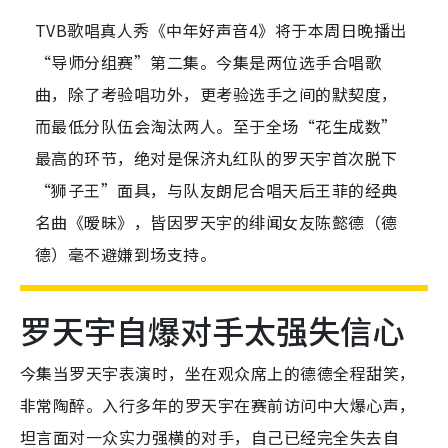
TVB歌唱真人秀《中年好声音4》将于本周日晚播出
“导师分组赛”第二集。今集是两位选手合唱歌
曲，除了考验唱功外，更考验选手之间的默契度，
而最低分队伍会淘汰两人。至于全场“花生成数”
最高的环节，绝对是保济丸红队的罗天宇首次脱下
“狮子王”面具，与队友朗尼合唱天后王菲的经典
名曲《暧昧》，皆因罗天宇的绯闻女友陈懿德（德
德）毫不避嫌到场支持。
罗天宇自爆对手太强失信心
今集当罗天宇表演时，坐在观众席上的德德全程甜笑，
非常陶醉。入行多年的罗天宇在赛前访问中大爆心声，
坦言面对一众实力强横的对手，自己已经完全失去自