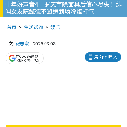
中年好声音4︱罗天宇除面具后信心尽失！绯
闻女友陈懿德不避嫌到场冷爆打气
首页
生活话题
娱乐
文:
羅志宏
2026.03.08
在Google追蹤
用 App 睇文
《UHK 港生活》