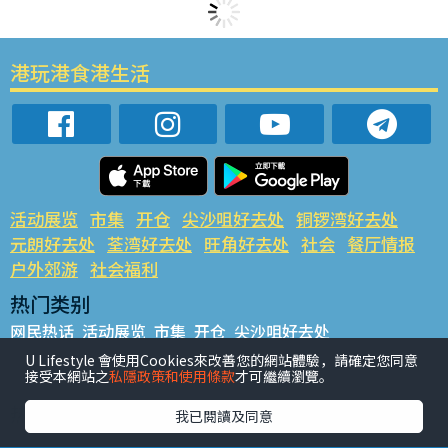
港玩港食港生活
活动展览
市集
开仓
尖沙咀好去处
铜锣湾好去处
元朗好去处
荃湾好去处
旺角好去处
社会
餐厅情报
户外郊游
社会福利
热门类别
网民热话
活动展览
市集
开仓
尖沙咀好去处
铜锣湾好去处
元朗好去处
荃湾好去处
旺角好去处
社会
U Lifestyle 會使用Cookies來改善您的網站體驗，請確定您同意
接受本網站之
私隱政策和使用條款
才可繼續瀏覽。
餐厅情报
户外郊游
热门标签
我已閱讀及同意
#UGO揾好去处
#人气活动推介
#美食社群热话