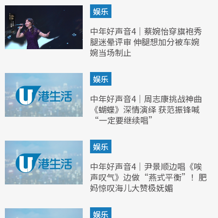
娱乐
中年好声音4｜蔡婉怡穿旗袍秀
腿迷晕评审 伸腿想加分被车婉
婉当场制止
娱乐
中年好声音4｜周志康挑战神曲
《蝴蝶》深情演绎 获范振锋喊
“一定要继续唱”
娱乐
中年好声音4｜尹景顺边唱《唉
声叹气》边做“燕式平衡”！肥
妈惊叹海儿大赞极妩媚
娱乐