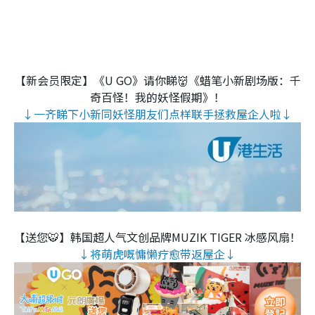
【新会员限定】《U GO》请你睇👹《蜡笔小新剧场版：千
奇百怪！我的妖怪假期》！
↓一齐睇下小新同妖怪朋友们点样联手拯救屋企人啦↓
【送您🐯】韩国超人气文创品牌MUZIK TIGER 冰感风扇！
↓将萌虎嘅慵懒疗愈带返屋企↓