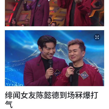
绯闻女友陈懿德到场冧爆打
气