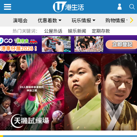
演唱会
优惠着数
玩乐情报
购物情报
热门关键词：
公屋热话
娱乐新闻
定期存款