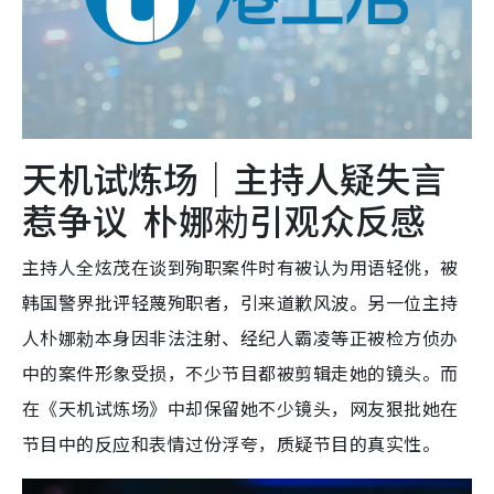
天机试炼场｜主持人疑失言
惹争议 朴娜勑引观众反感
主持人全炫茂在谈到殉职案件时有被认为用语轻佻，被
韩国警界批评轻蔑殉职者，引来道歉风波。另一位主持
人朴娜勑本身因非法注射、经纪人霸凌等正被检方侦办
中的案件形象受损，不少节目都被剪辑走她的镜头。而
在《天机试炼场》中却保留她不少镜头，网友狠批她在
节目中的反应和表情过份浮夸，质疑节目的真实性。