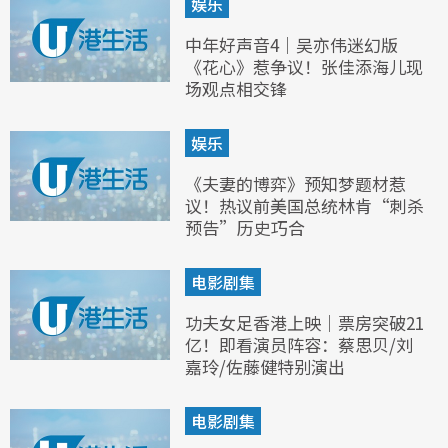
娱乐
中年好声音4｜吴亦伟迷幻版
《花心》惹争议！张佳添海儿现
场观点相交锋
娱乐
《夫妻的博弈》预知梦题材惹
议！热议前美国总统林肯“刺杀
预告”历史巧合
电影剧集
功夫女足香港上映｜票房突破21
亿！即看演员阵容：蔡思贝/刘
嘉玲/佐藤健特别演出
电影剧集