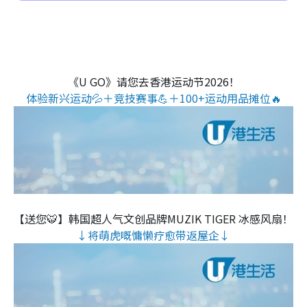
《U GO》请您去香港运动节2026！
体验新兴运动💦＋竞技赛事💪＋100+运动用品摊位🔥
【送您🐯】韩国超人气文创品牌MUZIK TIGER 冰感风扇！
↓将萌虎嘅慵懒疗愈带返屋企↓