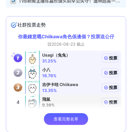
TVB新闻主播陈嘉欣镜头前罕见失守！遭林超英一句话突袭吓坏当场大笑