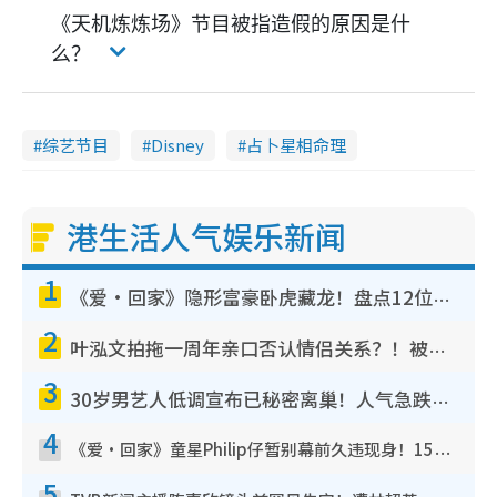
《天机炼炼场》节目被指造假的原因是什
么？
综艺节目
Disney
占卜星相命理
港生活人气娱乐新闻
1
《爱·回家》隐形富豪卧虎藏龙！盘点12位财气逼人的有钱艺人：这位美女3亿身家不愁做
2
叶泓文拍拖一周年亲口否认情侣关系？！被质疑感情造假竟称GM“普通同事”
3
30岁男艺人低调宣布已秘密离巢！人气急跌变失踪人口：“这几年过得并不容易”
4
《爱·回家》童星Philip仔暂别幕前久违现身！15岁近况暴风成长长高变帅气少年
5