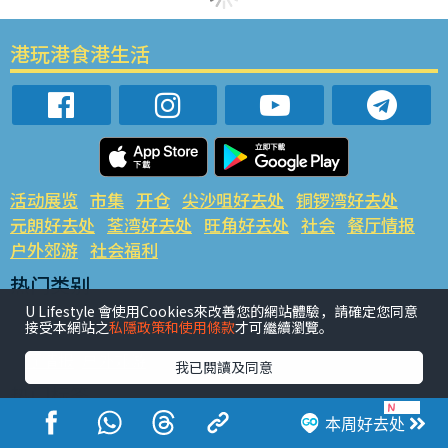
港玩港食港生活
活动展览
市集
开仓
尖沙咀好去处
铜锣湾好去处
元朗好去处
荃湾好去处
旺角好去处
社会
餐厅情报
户外郊游
社会福利
热门类别
网民热话
活动展览
市集
开仓
尖沙咀好去处
U Lifestyle 會使用Cookies來改善您的網站體驗，請確定您同意
接受本網站之
私隱政策和使用條款
才可繼續瀏覽。
铜锣湾好去处
元朗好去处
荃湾好去处
旺角好去处
社会
餐厅情报
户外郊游
我已閱讀及同意
热门标签
#UGO揾好去处
#人气活动推介
#美食社群热话
本周好去处
#亲子玩乐好去处
#ULifestyle应用程式
#限时抢